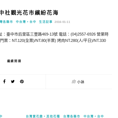
-中社觀光花市繽紛花海
灣各縣市
中台灣。台中
生活記事
2016-01-11
中市后里區三豐路469-13號 電話：(04)2557-6926 營業時
 門票：NT.120(全票)/NT.80(半票) 烤肉NT.280(人/平日)/NT.330
繼續閱讀
由
小詠
中
台灣賞花趣。其他花種
台灣各縣市
中台灣。台中