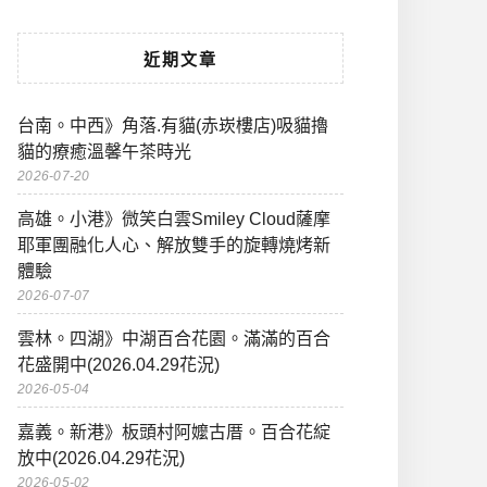
近期文章
台南。中西》角落.有貓(赤崁樓店)吸貓擼
貓的療癒溫馨午茶時光
2026-07-20
高雄。小港》微笑白雲Smiley Cloud薩摩
耶軍團融化人心、解放雙手的旋轉燒烤新
體驗
2026-07-07
雲林。四湖》中湖百合花園。滿滿的百合
花盛開中(2026.04.29花況)
2026-05-04
嘉義。新港》板頭村阿嬤古厝。百合花綻
放中(2026.04.29花況)
2026-05-02