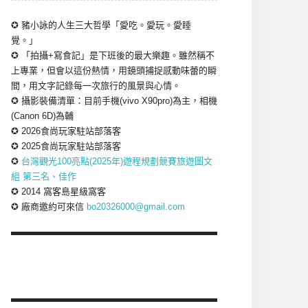
✪ 豬小詠的人生三大哲學「愛吃。愛玩。愛睡
覺。」
✪ 「拍攝+寫食記」是下班後的最大樂趣。雖然稱不
上專業，但會以這份熱情，用鏡頭捕捉感動味蕾的瞬
間，用文字記錄每一次旅行的風景與心情。
✪ 攝影裝備清單：目前手機(vivo X90pro)為主，相機
(Canon 6D)為輔
✪ 2026食尚玩家駐站部落客
✪ 2025食尚玩家駐站部落客
✪
台灣觀光100亮點(2025年)遊程規劃競賽旅遊圖文
組 第三名、佳作
✪ 2014 窩客島星級窩客
✪ 廠商邀約可來信
bo20326000@gmail.com