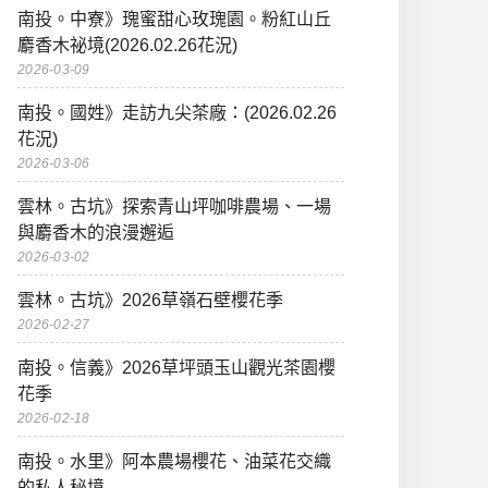
南投。中寮》瑰蜜甜心玫瑰園。粉紅山丘
麝香木祕境(2026.02.26花況)
2026-03-09
南投。國姓》走訪九尖茶廠：(2026.02.26
花況)
2026-03-06
雲林。古坑》探索青山坪咖啡農場、一場
與麝香木的浪漫邂逅
2026-03-02
雲林。古坑》2026草嶺石壁櫻花季
2026-02-27
南投。信義》2026草坪頭玉山觀光茶園櫻
花季
2026-02-18
南投。水里》阿本農場櫻花、油菜花交織
的私人秘境