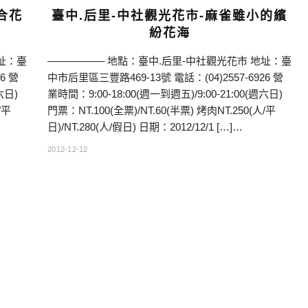
合花
臺中.后里-中社觀光花市-麻雀雖小的繽
紛花海
址：臺
—————– 地點：臺中.后里-中社觀光花市 地址：臺
6 營
中市后里區三豐路469-13號 電話：(04)2557-6926 營
六日)
業時間：9:00-18:00(週一到週五)/9:00-21:00(週六日)
/平
門票：NT.100(全票)/NT.60(半票) 烤肉NT.250(人/平
日)/NT.280(人/假日) 日期：2012/12/1 […]…
2012-12-12