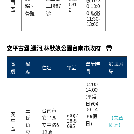
麵10:3
西
681
粽、
三段87
0-13:0
區
2
魯麵
號
0 鹹粥
11:30-
13:00
安平古堡.運河.林默娘公園台南市政府一帶
區
餐
營業時
網誌聯
住址
電話
別
廳
間
結
04:00-
14:00
(平常
日)/04:
00-14:
王
台南市
安
(06)2
30(假
氏
安平區
【文章
28-8
平
日)
魚
安平路6
閱讀】
095
區
皮
12號