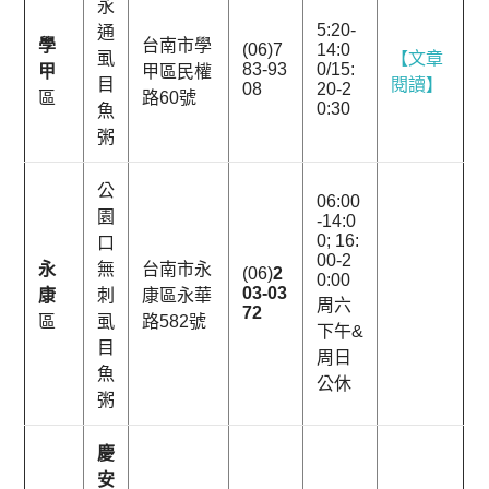
永
5:20-
通
學
台南市學
(06)7
14:0
虱
【文章
83-93
0/15:
甲
甲區民權
目
閱讀】
08
20-2
區
路60號
0:30
魚
粥
公
06:00
園
-14:0
0; 16:
口
00-2
永
無
台南市永
(06)
2
0:00
03-03
康
刺
康區永華
周六
72
區
虱
路582號
下午&
目
周日
魚
公休
粥
慶
安