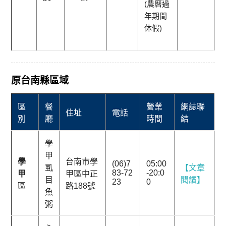
(農曆過
年期間
休假)
原台南縣區域
區
餐
營業
網誌聯
住址
電話
別
廳
時間
結
學
甲
學
台南市學
(06)7
05:00
虱
【文章
83-72
-20:0
甲
甲區中正
目
閱讀】
23
0
區
路188號
魚
粥