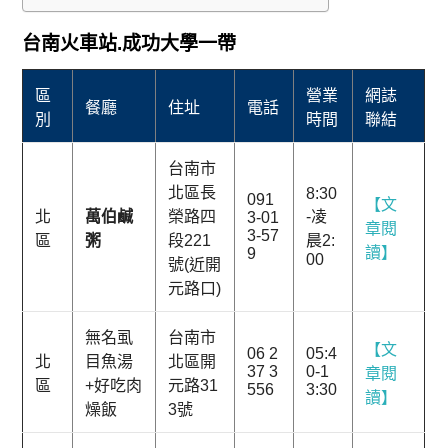
台南火車站.成功大學一帶
區
營業
網誌
餐廳
住址
電話
別
時間
聯結
台南市
北區長
8:30
091
【文
北
萬伯鹹
榮路四
-凌
3-01
章閱
3-57
區
粥
段221
晨2:
讀】
9
00
號(近開
元路口)
無名虱
台南市
【文
06 2
05:4
北
目魚湯
北區開
37 3
0-1
章閱
區
+好吃肉
元路31
556
3:30
讀】
燥飯
3號