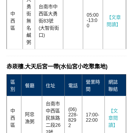
勇
台南市中
中
街
西區大勇
05:00
【文章
-13:0
西
無
街83號
閱讀】
0
區
名
(大智街街
鹹
口)
粥
赤崁樓.大天后宮一帶(水仙宮小吃聚集地)
區
營業時
網誌
餐廳
住址
電話
別
間
聯結
台南市
(06)
中
中西區
【文
阿忠
228-
17:00-
西
民族路
章閱
829
22:00
漁粥
區
二段26
讀】
2
2號