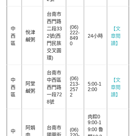
台南市
西門路
(06)
中
二段33
【文
悅津
222-
西
2號(西
24小時
章閱
849
鹹粥
區
門民族
讀】
0
交叉圓
環)
台南市
(06)
中
中西區
【文
阿堂
213-
5:00-1
西
西門路
章閱
257
2:00
鹹粥
區
一段72
讀】
2
8號
肉粽0
9:00-1
阿娟
台南市
9:00 魯
(06)
中
肉
國華街
220-