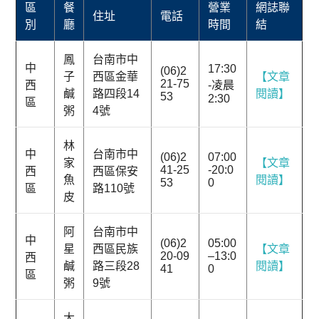
區
餐
營業
網誌聯
住址
電話
別
廳
時間
結
鳳
台南市中
中
17:30
(06)2
子
西區金華
【文章
21-75
西
-凌晨
鹹
路四段14
閱讀】
53
2:30
區
粥
4號
林
中
台南市中
(06)2
07:00
家
【文章
41-25
-20:0
西
西區保安
魚
閱讀】
53
0
區
路110號
皮
阿
台南市中
中
(06)2
05:00
星
西區民族
【文章
20-09
–13:0
西
鹹
路三段28
閱讀】
41
0
區
粥
9號
大