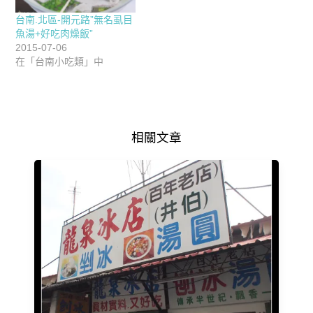
台南.北區-開元路”無名虱目
魚湯+好吃肉燥飯”
2015-07-06
在「台南小吃類」中
相關文章