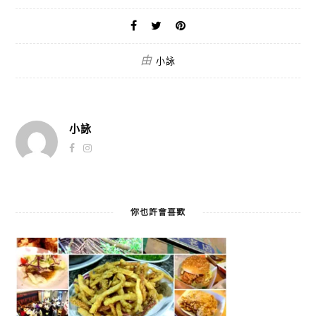
由
小詠
小詠
你也許會喜歡