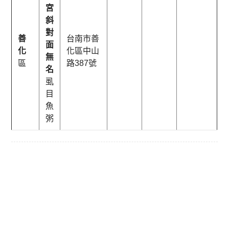
宮
斜
對
善
台南市善
面
化
化區中山
無
區
路387號
名
虱
目
魚
粥