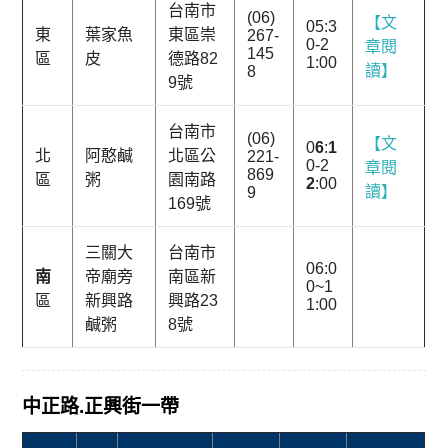
台南市
(06)
【文
05:3
東
葉家魚
東區崇
267-
0-2
章閱
145
區
皮
德路82
1:00
讀】
8
9號
台南市
(06)
【文
0
6
:
1
北
阿憨鹹
北區公
221-
0-2
章閱
869
區
粥
園南路
2
:00
讀】
9
169號
三關大
台南市
06:0
南
帝廟旁
南區新
0~1
區
新興路
興路23
1:00
鹹粥
8號
中正路.正興街一帶