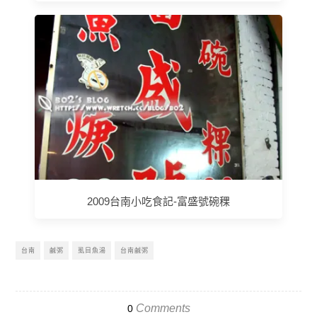
2009台南小吃食記-富盛號碗稞
台南
鹹粥
虱目魚湯
台南鹹粥
Comments
0