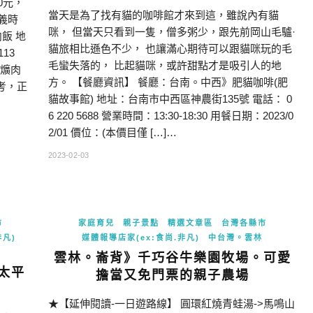
0元，
當天是為了找有貓的咖啡館才來到這，雖說內有貓
義時
咪， 但當天只看到一隻，僧多粥少，跟先前岡山毛驢·
飯 地
貓旅相比遜色不少， 也讓滿心期待可以跟貓咪玩的毛
13
毛蠻失落的， 比起貓咪，或許甜點才是吸引人的地
田爌肉
方。 【餐廳資訊】 餐廳：台南。中西》肥貓咖啡(肥
參考，正
貓故事館) 地址：台南市中西區神農街135號 電話： 0
6 220 5688 營業時間：13:30-18:30 用餐日期：2023/0
2/01 價位：(本價目僅 […]…
2023-02-03
市
家庭育兒
親子景點
精選文章區
台灣各縣市
非凡)
媒體報導店家(ex:食尚.非凡)
中台灣。雲林
雲林。崙背》千巧谷牛樂園牧場。可愛
太平
擔當又免門票的親子農場
★【延伸閱讀-一日遊路線】 圓環紅燒青蛙湯->馬鳴山