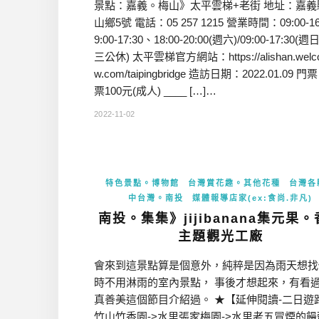
景點：嘉義。梅山》太平雲梯+老街 地址：嘉義
山鄉5號 電話：05 257 1215 營業時間：09:00-16:
9:00-17:30、18:00-20:00(週六)/09:00-17:30(週日
三公休) 太平雲梯官方網站：https://alishan.welc
w.com/taipingbridge 造訪日期：2022.01.09 
票100元(成人) ____ […]…
2022-11-02
特色景點。博物館
台灣賞花趣。其他花種
台灣各
中台灣。南投
媒體報導店家(ex:食尚.非凡)
南投。集集》jijibanana集元果
主題觀光工廠
會來到這景點算是個意外，純粹是因為雨天想找
時不用淋雨的室內景點， 事後才想起來，有看
真善美這個節目介紹過。 ★【延伸閱讀-二日遊
竹山竹香園->水里張家梅園->水里老五冒煙的饅頭