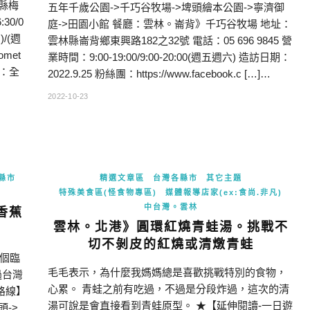
縣梅
五年千歲公園->千巧谷牧場->埤頭繪本公園->寧濟御
30/0
庭->田園小館 餐廳：雲林。崙背》千巧谷牧場 地址：
)/(週
雲林縣崙背鄉東興路182之32號 電話：05 696 9845 營
omet
業時間：9:00-19:00/9:00-20:00(週五週六) 造訪日期：
門票：全
2022.9.25 粉絲團：https://www.facebook.c […]…
2022-10-23
縣市
精選文章區
台灣各縣市
其它主題
特殊美食區(怪食物專區)
媒體報導店家(ex:食尚.非凡)
中台灣。雲林
。香蕉
雲林。北港》圓環紅燒青蛙湯。挑戰不
切不剝皮的紅燒或清燉青蛙
個臨
毛毛表示，為什麼我媽媽總是喜歡挑戰特別的食物，
過台灣
心累。 青蛙之前有吃過，不過是分段炸過，這次的清
路線】
湯可說是會直接看到青蛙原型。 ★【延伸閱讀-一日遊
->