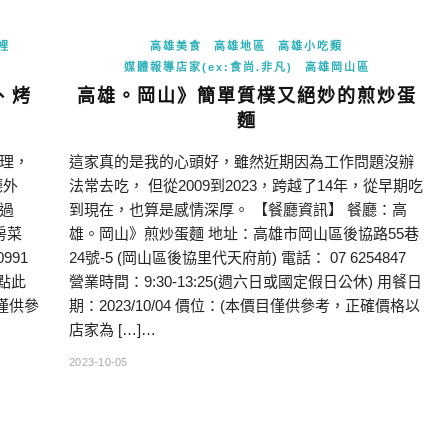
裡
高雄美食
高雄地區
高雄小吃類
媒體報導店家(ex:食尚.非凡)
高雄岡山區
、烤
高雄。岡山》簡單質樸又絕妙的煎炒蛋
麵
理，
這家真的是我的心頭好，雖然近期因為工作問題沒辦
廳外
法常去吃， 但從2009到2023，跨越了14年，從早期吃
過
到現在，也算是感情深厚。 【餐廳資訊】 餐廳：高
房菜
雄。岡山》煎炒蛋麵 地址：高雄市岡山區後協路55巷
991
24號-5 (岡山區後協里代天府前) 電話： 07 6254847
：點此
營業時間：9:30-13:25(週六日或國定假日公休) 用餐日
目僅供參
期：2023/10/04 價位：(本價目僅供參考，正確價格以
店家為 […]…
2023-10-05