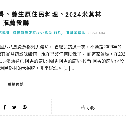
房。養生原住民料理。2024米其林
推薦餐廳
式料理
媒體報導店家(ex:食尚.非凡)
高雄美濃區
2025-03-04
八八風災遷移到美濃時， 曾經造訪過一次，不過是2009年的
過其實當初滋味如何，現在已沒任何映像了。 而這家餐廳，在202
-餐廳資訊 阿香的廚房-簡略 阿香的廚房-位置 阿香的廚房位於
民俗村的大招牌，非常好認。 […]…
繼續閱讀
由
小詠