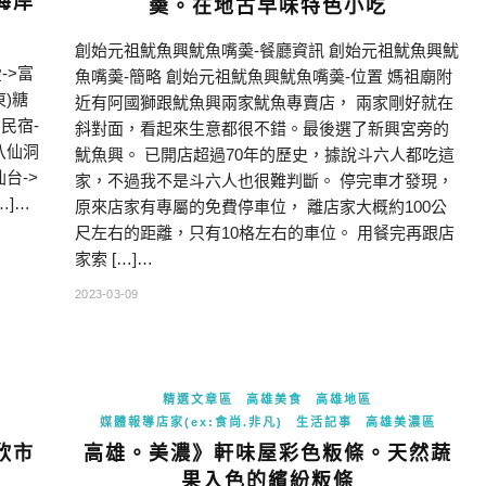
海岸
羮。在地古早味特色小吃
創始元祖魷魚興魷魚嘴羮-餐廳資訊 創始元祖魷魚興魷
->富
魚嘴羮-簡略 創始元祖魷魚興魷魚嘴羮-位置 媽祖廟附
東)糖
近有阿國獅跟魷魚興兩家魷魚專賣店， 兩家剛好就在
民宿-
斜對面，看起來生意都很不錯。最後選了新興宮旁的
八仙洞
魷魚興。 已開店超過70年的歷史，據說斗六人都吃這
台->
家，不過我不是斗六人也很難判斷。 停完車才發現，
…]…
原來店家有專屬的免費停車位， 離店家大概約100公
尺左右的距離，只有10格左右的車位。 用餐完再跟店
家索 […]…
2023-03-09
精選文章區
高雄美食
高雄地區
媒體報導店家(ex:食尚.非凡)
生活記事
高雄美濃區
欣市
高雄。美濃》軒味屋彩色粄條。天然蔬
果入色的繽紛粄條