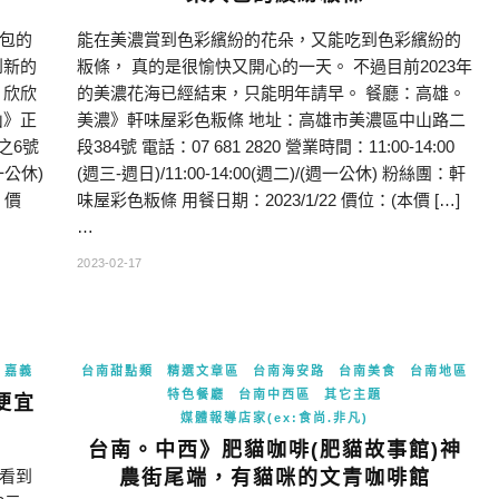
包的
能在美濃賞到色彩繽紛的花朵，又能吃到色彩繽紛的
到新的
粄條， 真的是很愉快又開心的一天。 不過目前2023年
，欣欣
的美濃花海已經結束，只能明年請早。 餐廳：高雄。
山》正
美濃》軒味屋彩色粄條 地址：高雄市美濃區中山路二
之6號
段384號 電話：07 681 2820 營業時間：11:00-14:00
週一公休)
(週三-週日)/11:00-14:00(週二)/(週一公休) 粉絲團：軒
 價
味屋彩色粄條 用餐日期：2023/1/22 價位：(本價 […]
…
2023-02-17
。嘉義
台南甜點類
精選文章區
台南海安路
台南美食
台南地區
特色餐廳
台南中西區
其它主題
便宜
媒體報導店家(ex:食尚.非凡)
台南。中西》肥貓咖啡(肥貓故事館)神
看到
農街尾端，有貓咪的文青咖啡館