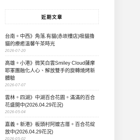
近期文章
台南。中西》角落.有貓(赤崁樓店)吸貓擼
貓的療癒溫馨午茶時光
2026-07-20
高雄。小港》微笑白雲Smiley Cloud薩摩
耶軍團融化人心、解放雙手的旋轉燒烤新
體驗
2026-07-07
雲林。四湖》中湖百合花園。滿滿的百合
花盛開中(2026.04.29花況)
2026-05-04
嘉義。新港》板頭村阿嬤古厝。百合花綻
放中(2026.04.29花況)
2026-05-02