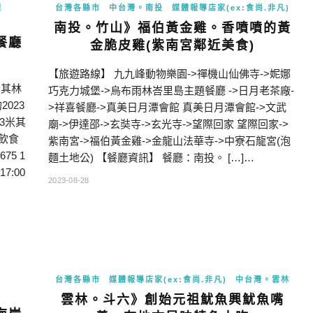
理
台灣各縣市
中台灣。南投
媒體報導店家(ex:食尚.非凡)
南投。竹山》福伯黃金雞。香噴噴的黃
餐廳
金脆皮雞(紫南宮鄰近美食)
【旅遊路線】 九九峰動物樂園->禪機山仙佛寺->妮娜
米其林
巧克力城堡->烏布雨林峇里島主題餐廳 ->日月老茶廠-
023
>祥喜餐廳->真美日月潭會館 真美日月潭會館->文武
23米其
廟->伊達邵->玄奘寺->玄光寺->望際回家 望際回家->
飲食
紫南宮->福伯黃金雞->金龍山法華寺->中寮石龍宮(泡
75 1
麵土地公) 【餐廳資訊】 餐廳：南投。 […]…
17:00
2023-08-28
台灣各縣市
媒體報導店家(ex:食尚.非凡)
中台灣。雲林
雲林。斗六》創始元祖魷魚興魷魚嘴