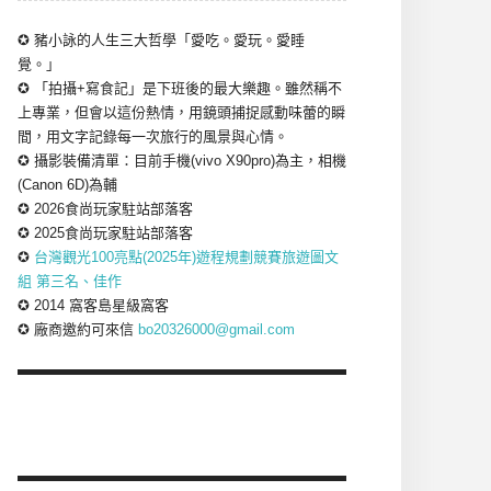
✪ 豬小詠的人生三大哲學「愛吃。愛玩。愛睡
覺。」
✪ 「拍攝+寫食記」是下班後的最大樂趣。雖然稱不
上專業，但會以這份熱情，用鏡頭捕捉感動味蕾的瞬
間，用文字記錄每一次旅行的風景與心情。
✪ 攝影裝備清單：目前手機(vivo X90pro)為主，相機
(Canon 6D)為輔
✪ 2026食尚玩家駐站部落客
✪ 2025食尚玩家駐站部落客
✪
台灣觀光100亮點(2025年)遊程規劃競賽旅遊圖文
組 第三名、佳作
✪ 2014 窩客島星級窩客
✪ 廠商邀約可來信
bo20326000@gmail.com