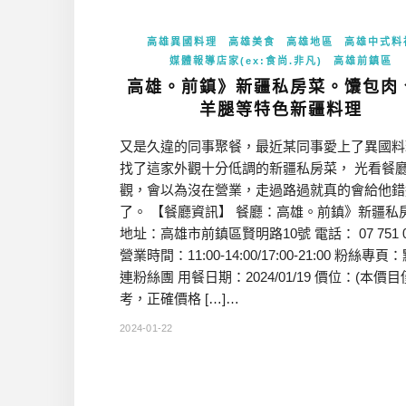
高雄異國料理
高雄美食
高雄地區
高雄中式料
媒體報導店家(ex:食尚.非凡)
高雄前鎮區
高雄。前鎮》新疆私房菜。馕包肉
羊腿等特色新疆料理
又是久違的同事聚餐，最近某同事愛上了異國料
找了這家外觀十分低調的新疆私房菜， 光看餐
觀，會以為沒在營業，走過路過就真的會給他錯
了。 【餐廳資訊】 餐廳：高雄。前鎮》新疆私
地址：高雄市前鎮區賢明路10號 電話： 07 751 0
營業時間：11:00-14:00/17:00-21:00 粉絲專頁
連粉絲團 用餐日期：2024/01/19 價位：(本價
考，正確價格 […]…
2024-01-22