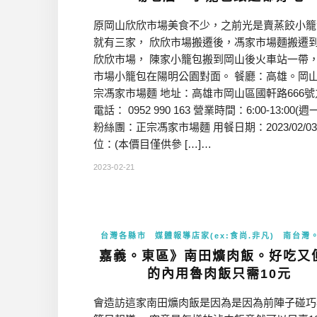
原岡山欣欣市場美食不少，之前光是賣蒸餃小籠
就有三家， 欣欣市場搬遷後，馮家市場麵搬遷
欣欣市場， 陳家小籠包搬到岡山後火車站一帶
市場小籠包在陽明公園對面。 餐廳：高雄。岡
宗馮家市場麵 地址：高雄市岡山區國軒路666號
電話： 0952 990 163 營業時間：6:00-13:00(
粉絲團：正宗馮家市場麵 用餐日期：2023/02/03
位：(本價目僅供參 […]…
2023-02-21
台灣各縣市
媒體報導店家(ex:食尚.非凡)
南台灣
嘉義。東區》南田爌肉飯。好吃又
的內用魯肉飯只需10元
會造訪這家南田爌肉飯是因為是因為前陣子碰巧