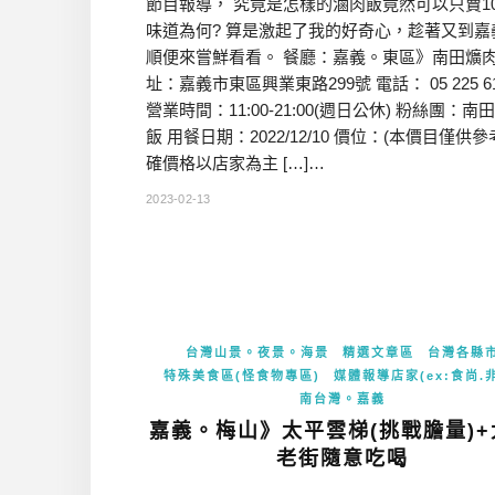
節目報導， 究竟是怎樣的滷肉飯竟然可以只賣1
味道為何? 算是激起了我的好奇心，趁著又到嘉
順便來嘗鮮看看。 餐廳：嘉義。東區》南田爌肉
址：嘉義市東區興業東路299號 電話： 05 225 61
營業時間：11:00-21:00(週日公休) 粉絲團：南
飯 用餐日期：2022/12/10 價位：(本價目僅供
確價格以店家為主 […]…
2023-02-13
台灣山景。夜景。海景
精選文章區
台灣各縣
特殊美食區(怪食物專區)
媒體報導店家(ex:食尚.
南台灣。嘉義
嘉義。梅山》太平雲梯(挑戰膽量)+
老街隨意吃喝