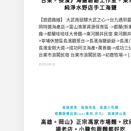
台東。長濱》海鹽爺爺工作室。東
純淨水野店手工海鹽
【旅遊路線】 大武南迴驛大武之心->台九遇到愛
岡特選海產店->富山漁業資源保育區 ->都蘭(新
廠->都蘭哇哇哇大骨麵->東河願井民宿 東河願井
>寧埔休憩區長濱觀景台->長濱海鹽爺爺->長濱
長濱金剛大道->成功阿汶海產+萬善廟->成功三仙
台東市浪閣民宿 台東市浪閣民宿->初鹿牧場-> [
2023-05-11
高雄美食
高雄地區
高雄小吃類
媒體報導店家(ex:食尚.非凡)
高雄岡山區
高雄。岡山》正宗馮家市場麵。欣
場老店。小籠包跟麵都好吃