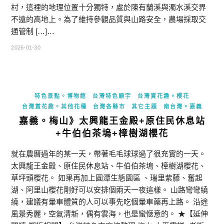
村，這裡的地理位置十分獨特，處於陳有蘭溪與濁水溪交界
不遠的高地上。為了維持參觀品質與山路安全，農場採取交
通管制 […]…
2026-01-30
特色景點。博物館
台灣特色廟宇
台灣賞花趣。櫻花
台灣賞花趣。其他花種
台灣各縣市
其它主題
南台灣。嘉義
嘉義。梅山》太興龍王金殿+原住民休息站
+牛伯伯茶塢+樟樹湖櫻花
就在農曆過年的某一天，帶著毛毛球球過了很充實的一天。
太興龍王金殿、原住民休息站、牛伯伯茶塢、樟樹湖櫻花、
草坪頭櫻花。 如果再加上圓潭生態園區 、瑞里紫藤、奮起
湖、阿里山櫻花剛好可以安排個兩天一夜這樣。 山路彎彎繞
繞，建議有暈車體質的人可以事先吃個暈車藥再上路。 沿途
風景秀麗，空氣清新，偶有雲海，也是蠻愜意的。 ★【延伸