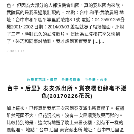
色。 但因為大部分的人都沒機會出國，真的要以國內來說，
武陵真的是我看過最壯觀的。 地點：台中.和平-武陵農場 地
址：台中市和平區平等里武陵路3-1號 電話：04-25901259分
機2001~2002 日期：2014/03/03 差點就忘了相簿裡面，那躺
了三年，塵封已久的武陵照片。 是因為武陵櫻花季又快到
了，碰巧和同事討論到，我才想到其實我是 […]…
2018-01-17
台灣賞花趣。櫻花
台灣各縣市
中台灣。台中
台中。后里》泰安派出所。賞夜櫻也絲毫不遜
色(20170226花況)
加上這次，已經算是我第三次來到泰安派出所賞櫻了。 這邊
雖然範圍不大，但花況茂密，沒有一次是讓我敗興而歸的。
比較特別的是，這次特地選了晚上來看夜櫻，別有不一樣的
風貌哩。 地點：台中.后里-泰安派出所 地址：台中市后里區