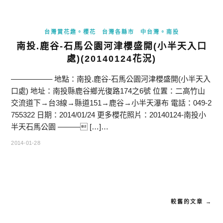
台灣賞花趣。櫻花
台灣各縣市
中台灣。南投
南投.鹿谷-石馬公園河津櫻盛開(小半天入口
處)(20140124花況)
—————– 地點：南投.鹿谷-石馬公園河津櫻盛開(小半天入
口處) 地址：南投縣鹿谷鄉光復路174之6號 位置：二高竹山
交流道下→台3線→縣道151→鹿谷→小半天瀑布 電話：049-2
755322 日期：2014/01/24 更多櫻花照片：20140124-南投小
半天石馬公園 ——— […]…
2014-01-28
較舊的文章 →