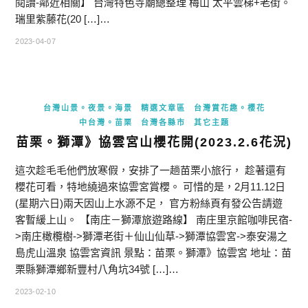
閱讀-鄰近相關】 台灣特色寺廟總整理 梅山 太平雲梯+老街。
瑞里紫藤花(20 […]…
2023-04-07
台灣山景。夜景。海景
精選文章區
台灣賞花趣。櫻花
中台灣。苗栗
台灣各縣市
其它主題
苗栗。獅潭》協雲宮山櫻花開(2023.2.6花況)
這次趁毛毛他們放寒假，安排了一趟苗栗小旅行， 趁著還有
櫻花可看，特地繞過來協雲宮賞櫻。 可惜的是，2月11.12日
(星期六日)兩天因山上水源不足， 官方粉絲頁有發公告請遊
客暫緩上山。 【南庄－獅潭旅遊路線】 南庄里京館咖啡民宿-
>南庄橄欖樹->獅潭老街＋仙山仙草->獅潭協雲宮->泰安湯之
島虎山溫泉 協雲宮資訊 景點：苗栗。獅潭》協雲宮 地址：苗
栗縣獅潭鄉新豐村八角坑34號 […]…
2023-02-10