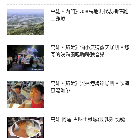
高雄。內門》308高地洪代表桶仔雞
土雞城
高雄。茄萣》倆小無猜露天咖啡。悠
閒的吹海風喝咖啡聽音樂
高雄。茄萣》興達港海岸咖啡。吹海
風喝咖啡
高雄.阿蓮-古味土雞城(豆乳雞最威)