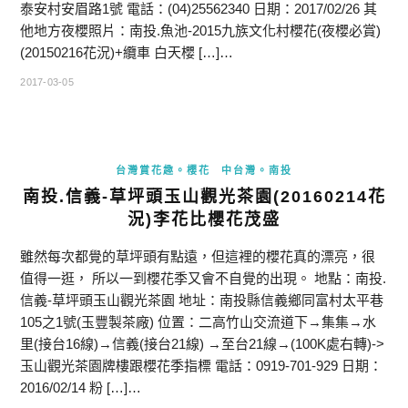
泰安村安眉路1號 電話：(04)25562340 日期：2017/02/26 其
他地方夜櫻照片：南投.魚池-2015九族文化村櫻花(夜櫻必賞)
(20150216花況)+纜車 白天櫻 […]…
2017-03-05
台灣賞花趣。櫻花
中台灣。南投
南投.信義-草坪頭玉山觀光茶園(20160214花
況)李花比櫻花茂盛
雖然每次都覺的草坪頭有點遠，但這裡的櫻花真的漂亮，很
值得一逛， 所以一到櫻花季又會不自覺的出現。 地點：南投.
信義-草坪頭玉山觀光茶園 地址：南投縣信義鄉同富村太平巷
105之1號(玉豐製茶廠) 位置：二高竹山交流道下→集集→水
里(接台16線)→信義(接台21線) →至台21線→(100K處右轉)->
玉山觀光茶園牌樓跟櫻花季指標 電話：0919-701-929 日期：
2016/02/14 粉 […]…