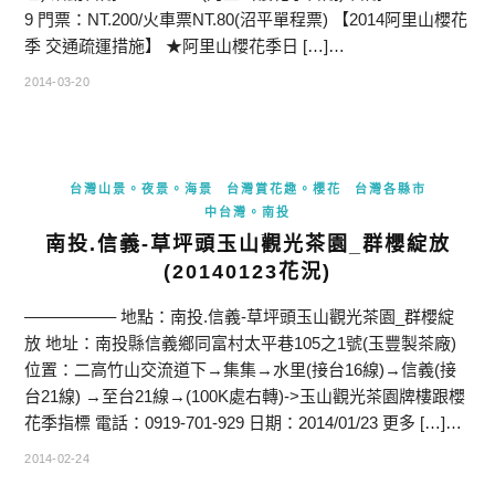
9 門票：NT.200/火車票NT.80(沼平單程票) 【2014阿里山櫻花
季 交通疏運措施】 ★阿里山櫻花季日 […]…
2014-03-20
台灣山景。夜景。海景
台灣賞花趣。櫻花
台灣各縣市
中台灣。南投
南投.信義-草坪頭玉山觀光茶園_群櫻綻放
(20140123花況)
—————– 地點：南投.信義-草坪頭玉山觀光茶園_群櫻綻
放 地址：南投縣信義鄉同富村太平巷105之1號(玉豐製茶廠)
位置：二高竹山交流道下→集集→水里(接台16線)→信義(接
台21線) →至台21線→(100K處右轉)->玉山觀光茶園牌樓跟櫻
花季指標 電話：0919-701-929 日期：2014/01/23 更多 […]…
2014-02-24