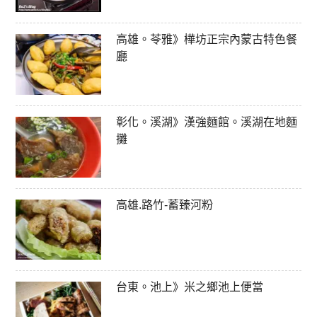
高雄。苓雅》樺坊正宗內蒙古特色餐
廳
彰化。溪湖》漢強麵館。溪湖在地麵
攤
高雄.路竹-蓄臻河粉
台東。池上》米之鄉池上便當