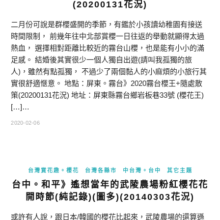
(20200131花況)
二月份可說是群櫻盛開的季節，有鑑於小孩讀幼稚園有接送
時間限制， 前幾年往中北部賞櫻一日往返的舉動就顯得太過
熱血， 選擇相對距離比較近的霧台山櫻，也是能有小小的滿
足感。 結婚後其實很少一個人獨自出遊(請叫我孤獨的旅
人)，雖然有點孤獨， 不過少了兩個黏人的小麻煩的小旅行其
實很舒適愜意。 地點：屏東。霧台》2020霧台櫻王+隨處散
策(20200131花況) 地址：屏東縣霧台鄉岩板巷33號 (櫻花王)
[…]…
2020-02-06
台灣賞花趣。櫻花
台灣各縣市
中台灣。台中
其它主題
台中。和平》遙想當年的武陵農場粉紅櫻花花
開時節(純記錄)(圖多)(20140303花況)
或許有人說，跟日本/韓國的櫻花比起來，武陵農場的還算遜