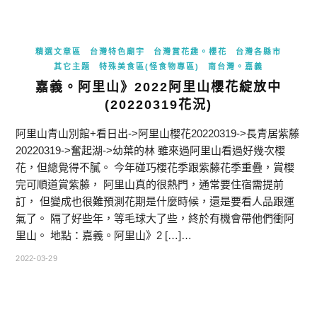
精選文章區
台灣特色廟宇
台灣賞花趣。櫻花
台灣各縣市
其它主題
特殊美食區(怪食物專區)
南台灣。嘉義
嘉義。阿里山》2022阿里山櫻花綻放中
(20220319花況)
阿里山青山別館+看日出->阿里山櫻花20220319->長青居紫藤
20220319->奮起湖->幼葉的林 雖來過阿里山看過好幾次櫻
花，但總覺得不膩。 今年碰巧櫻花季跟紫藤花季重疊，賞櫻
完可順道賞紫藤， 阿里山真的很熱門，通常要住宿需提前
訂， 但變成也很難預測花期是什麼時候，還是要看人品跟運
氣了。 隔了好些年，等毛球大了些，終於有機會帶他們衝阿
里山。 地點：嘉義。阿里山》2 […]…
2022-03-29