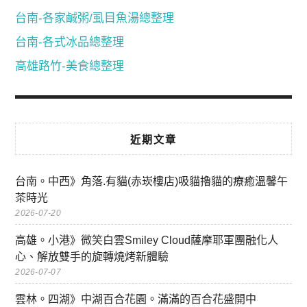
台南-各家鹹粥/虱目魚湯總整理
台南-各式冰品總整理
高雄路竹-美食總整理
近期文章
台南。中西》角落.有貓(赤崁樓店)吸貓擼貓的療癒溫馨午
茶時光
2026-07-20
高雄。小港》微笑白雲Smiley Cloud薩摩耶軍團融化人
心、解放雙手的旋轉燒烤新體驗
2026-07-07
雲林。四湖》中湖百合花園。滿滿的百合花盛開中