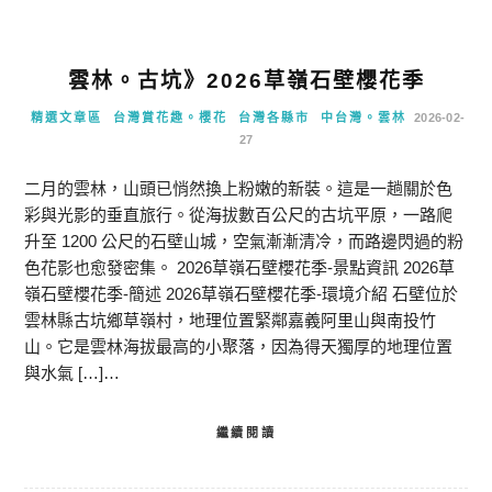
雲林。古坑》2026草嶺石壁櫻花季
精選文章區
台灣賞花趣。櫻花
台灣各縣市
中台灣。雲林
2026-02-
27
二月的雲林，山頭已悄然換上粉嫩的新裝。這是一趟關於色
彩與光影的垂直旅行。從海拔數百公尺的古坑平原，一路爬
升至 1200 公尺的石壁山城，空氣漸漸清冷，而路邊閃過的粉
色花影也愈發密集。 2026草嶺石壁櫻花季-景點資訊 2026草
嶺石壁櫻花季-簡述 2026草嶺石壁櫻花季-環境介紹 石壁位於
雲林縣古坑鄉草嶺村，地理位置緊鄰嘉義阿里山與南投竹
山。它是雲林海拔最高的小聚落，因為得天獨厚的地理位置
與水氣 […]…
繼續閱讀