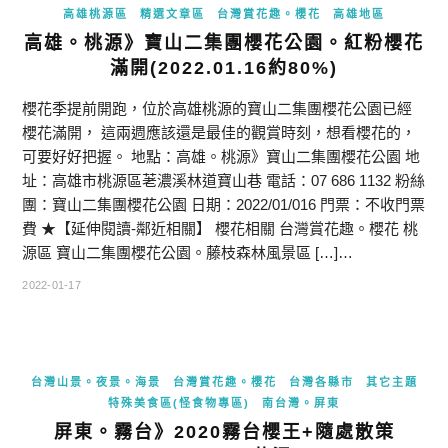
高雄桃源區
精選文章區
台灣賞花趣。櫻花
高雄地區
高雄。桃源》寶山二集團櫻花公園。紅粉櫻花
滿開(2022.01.16約80%)
櫻花季提前開跑，位於高雄桃源的寶山二集團櫻花公園已經
櫻花滿開， 這兩週應該還是最佳的觀賞時刻，想看櫻花的，
可要好好把握。 地點：高雄。桃源》寶山二集團櫻花公園 地
址：高雄市桃源區荖濃溪林道寶山巷 電話：07 686 1132 粉絲
團：寶山二集團櫻花公園 日期：2022/01/016 門票：不收門票
費 ★【延伸閱讀-鄰近相關】 櫻花相關 台灣賞花趣。櫻花 桃
源區 寶山二集團櫻花公園。藤枝森林風景區 […]…
2022-01-17
台灣山景。夜景。海景
台灣賞花趣。櫻花
台灣各縣市
其它主題
特殊美食區(怪食物專區)
南台灣。屏東
屏東。霧台》2020霧台櫻王+隨處散策