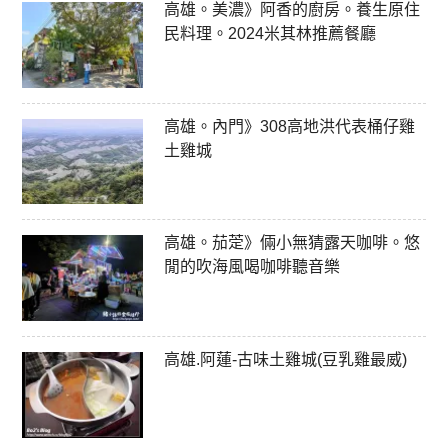
高雄。美濃》阿香的廚房。養生原住
民料理。2024米其林推薦餐廳
高雄。內門》308高地洪代表桶仔雞
土雞城
高雄。茄萣》倆小無猜露天咖啡。悠
閒的吹海風喝咖啡聽音樂
高雄.阿蓮-古味土雞城(豆乳雞最威)