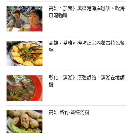
高雄。茄萣》興達港海岸咖啡。吹海
風喝咖啡
高雄。苓雅》樺坊正宗內蒙古特色餐
廳
彰化。溪湖》漢強麵館。溪湖在地麵
攤
高雄.路竹-蓄臻河粉