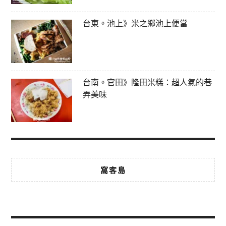
台東。池上》米之鄉池上便當
台南。官田》隆田米糕：超人氣的巷
弄美味
窩客島