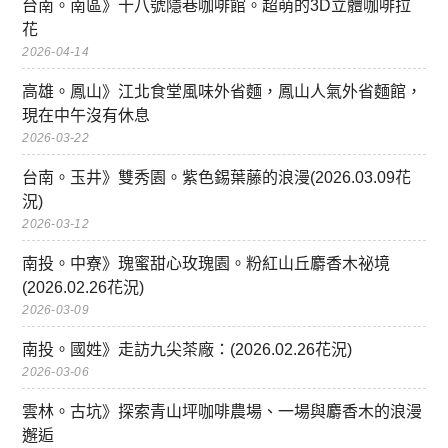
台南。南區》十八號隱巷咖啡館。超萌的3D立體咖啡拉
花
2026-04-14
高雄。鳳山》江北食堂風味外省麵，鳳山人氣外省麵館，
現在中午沒有休息
2026-03-22
台南。玉井》雙秀園。紫色錫葉藤的浪漫(2026.03.09花
況)
2026-03-12
南投。中寮》瑰蜜甜心玫瑰園。粉紅山丘麝香木祕境
(2026.02.26花況)
2026-03-09
南投。國姓》走訪九尖茶廠：(2026.02.26花況)
2026-03-06
雲林。古坑》探索青山坪咖啡農場、一場與麝香木的浪漫
邂逅