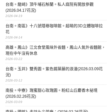
台南。龍崎》頂牛埔石斛蘭。私人庭院有開放參觀
(2026.04.17花況)
2026-04-19
台南。南區》十八號隱巷咖啡館。超萌的3D立體咖啡拉
花
2026-04-14
高雄。鳳山》江北食堂風味外省麵，鳳山人氣外省麵館，
現在中午沒有休息
2026-03-22
台南。玉井》雙秀園。紫色錫葉藤的浪漫(2026.03.09花
況)
2026-03-12
南投。中寮》瑰蜜甜心玫瑰園。粉紅山丘麝香木祕境
(2026.02.26花況)
2026-03-09
南投。國姓》走訪九尖茶廠：(2026.02.26花況)