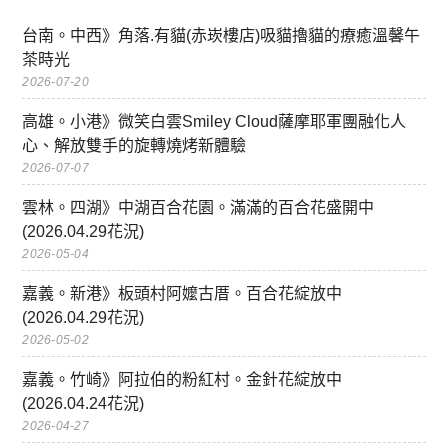
台南。中西》角落.有貓(赤崁樓店)吸貓擼貓的療癒溫馨午
茶時光
2026-07-20
高雄。小港》微笑白雲Smiley Cloud薩摩耶軍團融化人
心、解放雙手的旋轉燒烤新體驗
2026-07-07
雲林。四湖》中湖百合花園。滿滿的百合花盛開中
(2026.04.29花況)
2026-05-04
嘉義。新港》板頭村阿嬤古厝。百合花綻放中
(2026.04.29花況)
2026-05-02
嘉義。竹崎》阿拉伯的粉紅村。金針花綻放中
(2026.04.24花況)
2026-04-27