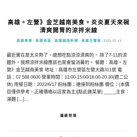
高雄。左營》金芝越南美食。炎炎夏天來碗
清爽開胃的涼拌米線
高雄美食
高雄地區
高雄越南料裡
高雄左營區
2022-07-11
最近實在是太炎熱了，總想吃點涼涼清爽的， 除了7-11的涼
麵外，我想涼拌米線應該也是會蠻消暑的。 餐廳：高雄。左
營》金芝越南美食 地址：高雄市左營區左營大路311號 電
話：07 588 0600 營業時間：11:00-15:00/16:00-20:30(週二公
休) 用餐日期：2022/6/17 粉絲團：連接到粉絲團 價位：(本價
目僅供參考，正確價格以店家為主)[點此連菜單] _____主食：
湯麵 […]…
繼續閱讀