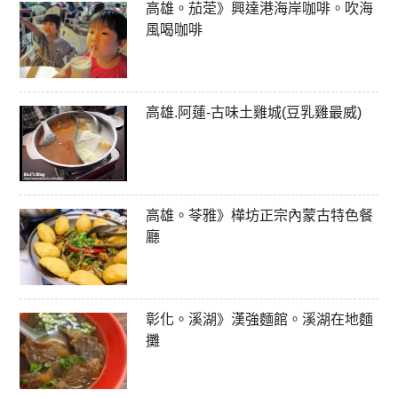
高雄。茄萣》興達港海岸咖啡。吹海
風喝咖啡
高雄.阿蓮-古味土雞城(豆乳雞最威)
高雄。苓雅》樺坊正宗內蒙古特色餐
廳
彰化。溪湖》漢強麵館。溪湖在地麵
攤