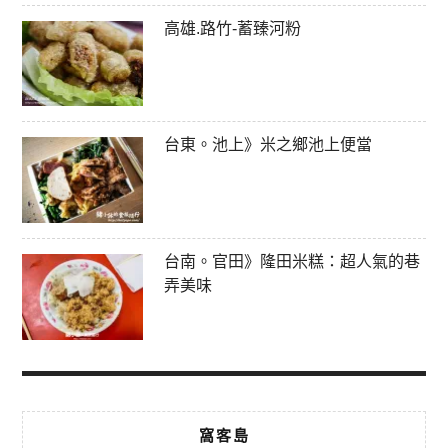
高雄.路竹-蓄臻河粉
台東。池上》米之鄉池上便當
台南。官田》隆田米糕：超人氣的巷
弄美味
窩客島