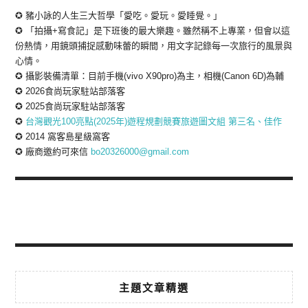
✪ 豬小詠的人生三大哲學「愛吃。愛玩。愛睡覺。」
✪ 「拍攝+寫食記」是下班後的最大樂趣。雖然稱不上專業，但會以這
份熱情，用鏡頭捕捉感動味蕾的瞬間，用文字記錄每一次旅行的風景與
心情。
✪ 攝影裝備清單：目前手機(vivo X90pro)為主，相機(Canon 6D)為輔
✪ 2026食尚玩家駐站部落客
✪ 2025食尚玩家駐站部落客
✪
台灣觀光100亮點(2025年)遊程規劃競賽旅遊圖文組 第三名、佳作
✪ 2014 窩客島星級窩客
✪ 廠商邀約可來信
bo20326000@gmail.com
主題文章精選