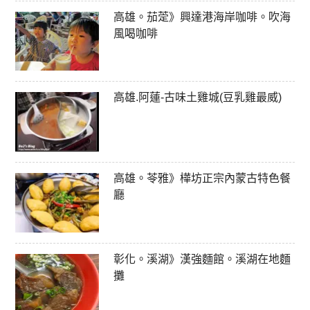
高雄。茄萣》興達港海岸咖啡。吹海
風喝咖啡
高雄.阿蓮-古味土雞城(豆乳雞最威)
高雄。苓雅》樺坊正宗內蒙古特色餐
廳
彰化。溪湖》漢強麵館。溪湖在地麵
攤