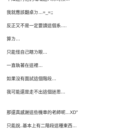
我就應該翻桌ㄉ…=_=;;
反正又不是一定要讀這個系….
算ㄌ…
只能怪自己瞎ㄌ眼…
一直執著在這裡…
如果沒有面試這個階段…
我可能還是走不出這個迷思…
那還真感謝這些機車的老師呢…XD”
只能說..基本上有二階段這種東西…