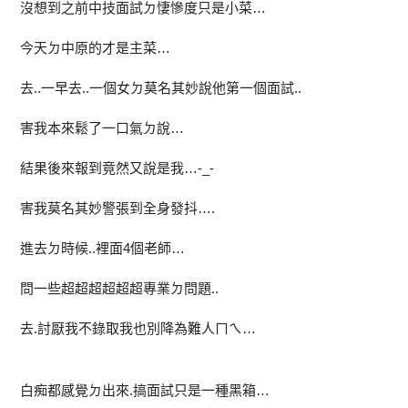
沒想到之前中技面試ㄉ悽慘度只是小菜…
今天ㄉ中原的才是主菜…
去..一早去..一個女ㄉ莫名其妙說他第一個面試..
害我本來鬆了一口氣ㄉ說…
結果後來報到竟然又說是我…-_-
害我莫名其妙警張到全身發抖….
進去ㄉ時候..裡面4個老師…
問一些超超超超超超專業ㄉ問題..
去.討厭我不錄取我也別降為難人ㄇㄟ…
白痴都感覺ㄉ出來.搞面試只是一種黑箱…