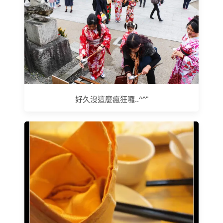
好久沒這麼瘋狂囉..^^"