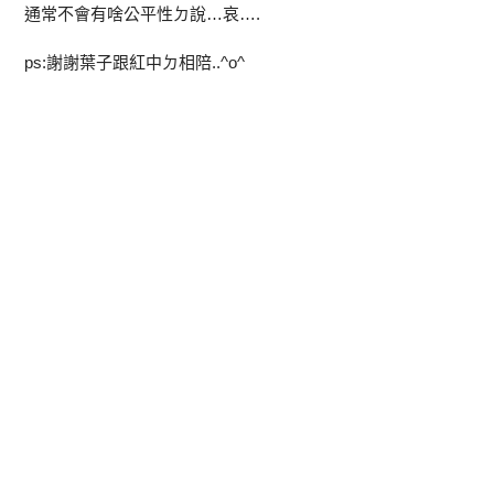
通常不會有啥公平性ㄉ說…哀….
ps:謝謝葉子跟紅中ㄉ相陪..^o^