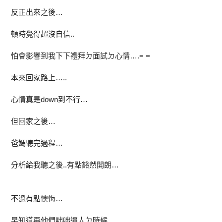
反正出來之後…
頓時覺得超沒自信..
怕會影響到我下下禮拜ㄉ面試ㄉ心情….= =
本來回家路上…..
心情真是down到不行…
但回家之後…
爸媽聽完過程…
分析給我聽之後..有點豁然開朗…
不過有點懊悔…
早知道再他們咄咄逼人ㄉ時候…