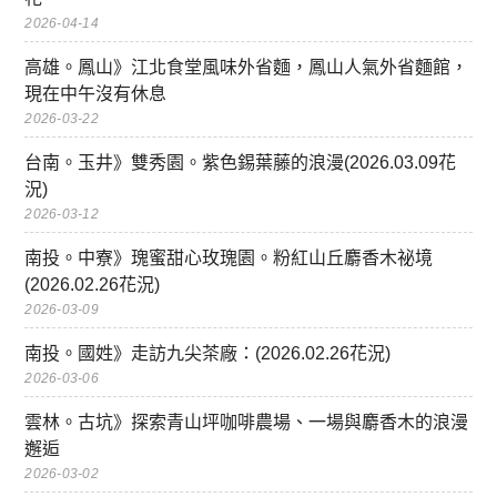
2026-04-14
高雄。鳳山》江北食堂風味外省麵，鳳山人氣外省麵館，
現在中午沒有休息
2026-03-22
台南。玉井》雙秀園。紫色錫葉藤的浪漫(2026.03.09花
況)
2026-03-12
南投。中寮》瑰蜜甜心玫瑰園。粉紅山丘麝香木祕境
(2026.02.26花況)
2026-03-09
南投。國姓》走訪九尖茶廠：(2026.02.26花況)
2026-03-06
雲林。古坑》探索青山坪咖啡農場、一場與麝香木的浪漫
邂逅
2026-03-02