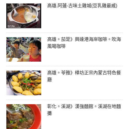
高雄.阿蓮-古味土雞城(豆乳雞最威)
高雄。茄萣》興達港海岸咖啡。吹海
風喝咖啡
高雄。苓雅》樺坊正宗內蒙古特色餐
廳
彰化。溪湖》漢強麵館。溪湖在地麵
攤