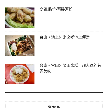
高雄.路竹-蓄臻河粉
台東。池上》米之鄉池上便當
台南。官田》隆田米糕：超人氣的巷
弄美味
窩客島