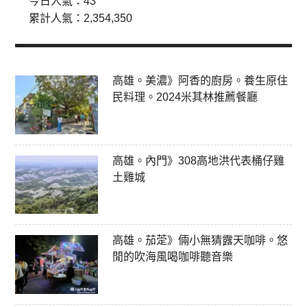
今日人氣：
43
累計人氣：
2,354,350
高雄。美濃》阿香的廚房。養生原住
民料理。2024米其林推薦餐廳
高雄。內門》308高地洪代表桶仔雞
土雞城
高雄。茄萣》倆小無猜露天咖啡。悠
閒的吹海風喝咖啡聽音樂