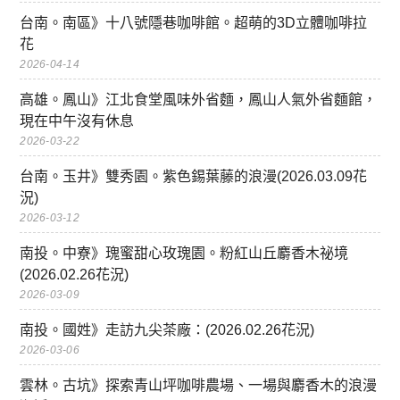
台南。南區》十八號隱巷咖啡館。超萌的3D立體咖啡拉
花
2026-04-14
高雄。鳳山》江北食堂風味外省麵，鳳山人氣外省麵館，
現在中午沒有休息
2026-03-22
台南。玉井》雙秀園。紫色錫葉藤的浪漫(2026.03.09花
況)
2026-03-12
南投。中寮》瑰蜜甜心玫瑰園。粉紅山丘麝香木祕境
(2026.02.26花況)
2026-03-09
南投。國姓》走訪九尖茶廠：(2026.02.26花況)
2026-03-06
雲林。古坑》探索青山坪咖啡農場、一場與麝香木的浪漫