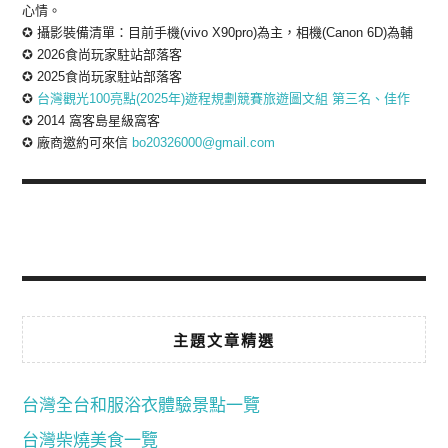
心情。
✪ 攝影裝備清單：目前手機(vivo X90pro)為主，相機(Canon 6D)為輔
✪ 2026食尚玩家駐站部落客
✪ 2025食尚玩家駐站部落客
✪
台灣觀光100亮點(2025年)遊程規劃競賽旅遊圖文組 第三名、佳作
✪ 2014 窩客島星級窩客
✪ 廠商邀約可來信
bo20326000@gmail.com
主題文章精選
台灣全台和服浴衣體驗景點一覽
台灣柴燒美食一覽