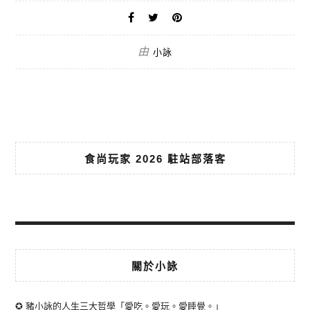
由
小詠
食尚玩家 2026 駐站部落客
關於小詠
✪ 豬小詠的人生三大哲學「愛吃。愛玩。愛睡覺。」