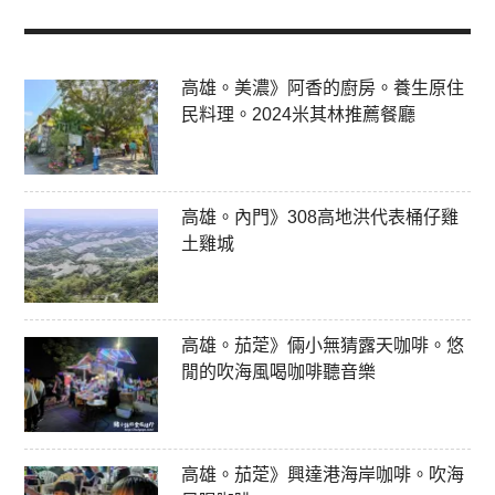
高雄。美濃》阿香的廚房。養生原住
民料理。2024米其林推薦餐廳
高雄。內門》308高地洪代表桶仔雞
土雞城
高雄。茄萣》倆小無猜露天咖啡。悠
閒的吹海風喝咖啡聽音樂
高雄。茄萣》興達港海岸咖啡。吹海