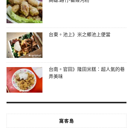
高雄.路竹-蓄臻河粉
台東。池上》米之鄉池上便當
台南。官田》隆田米糕：超人氣的巷
弄美味
窩客島