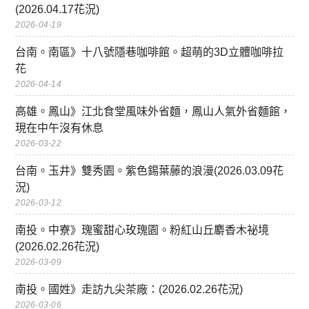
(2026.04.17花況)
2026-04-19
台南。南區》十八號隱巷咖啡館。超萌的3D立體咖啡拉
花
2026-04-14
高雄。鳳山》江北食堂風味外省麵，鳳山人氣外省麵館，
現在中午沒有休息
2026-03-22
台南。玉井》雙秀園。紫色錫葉藤的浪漫(2026.03.09花
況)
2026-03-12
南投。中寮》瑰蜜甜心玫瑰園。粉紅山丘麝香木祕境
(2026.02.26花況)
2026-03-09
南投。國姓》走訪九尖茶廠：(2026.02.26花況)
2026-03-06