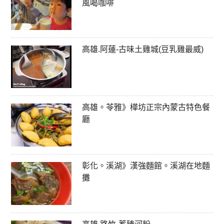
風喝咖啡
高雄.阿蓮-古味土雞城(豆乳雞最威)
高雄。苓雅》樺坊正宗內蒙古特色餐
廳
彰化。溪湖》漢強麵館。溪湖在地麵
攤