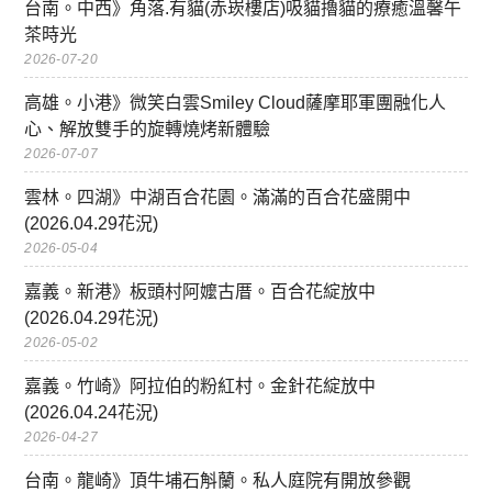
台南。中西》角落.有貓(赤崁樓店)吸貓擼貓的療癒溫馨午
茶時光
2026-07-20
高雄。小港》微笑白雲Smiley Cloud薩摩耶軍團融化人
心、解放雙手的旋轉燒烤新體驗
2026-07-07
雲林。四湖》中湖百合花園。滿滿的百合花盛開中
(2026.04.29花況)
2026-05-04
嘉義。新港》板頭村阿嬤古厝。百合花綻放中
(2026.04.29花況)
2026-05-02
嘉義。竹崎》阿拉伯的粉紅村。金針花綻放中
(2026.04.24花況)
2026-04-27
台南。龍崎》頂牛埔石斛蘭。私人庭院有開放參觀