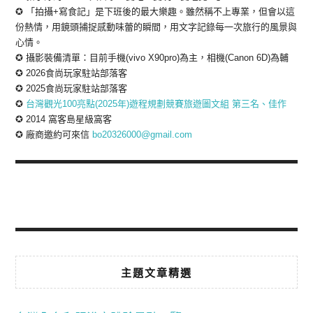
✪ 「拍攝+寫食記」是下班後的最大樂趣。雖然稱不上專業，但會以這
份熱情，用鏡頭捕捉感動味蕾的瞬間，用文字記錄每一次旅行的風景與
心情。
✪ 攝影裝備清單：目前手機(vivo X90pro)為主，相機(Canon 6D)為輔
✪ 2026食尚玩家駐站部落客
✪ 2025食尚玩家駐站部落客
✪
台灣觀光100亮點(2025年)遊程規劃競賽旅遊圖文組 第三名、佳作
✪ 2014 窩客島星級窩客
✪ 廠商邀約可來信
bo20326000@gmail.com
主題文章精選