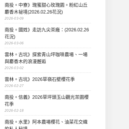
南投。中寮》瑰蜜甜心玫瑰園。粉紅山丘
麝香木祕境(2026.02.26花況)
2026-03-09
南投。國姓》走訪九尖茶廠：(2026.02.26
花況)
2026-03-06
雲林。古坑》探索青山坪咖啡農場、一場
與麝香木的浪漫邂逅
2026-03-02
雲林。古坑》2026草嶺石壁櫻花季
2026-02-27
南投。信義》2026草坪頭玉山觀光茶園櫻
花季
2026-02-18
南投。水里》阿本農場櫻花、油菜花交織
的私人秘境