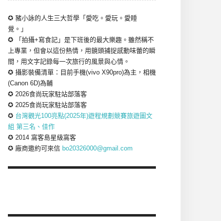
✪ 豬小詠的人生三大哲學「愛吃。愛玩。愛睡
覺。」
✪ 「拍攝+寫食記」是下班後的最大樂趣。雖然稱不
上專業，但會以這份熱情，用鏡頭捕捉感動味蕾的瞬
間，用文字記錄每一次旅行的風景與心情。
✪ 攝影裝備清單：目前手機(vivo X90pro)為主，相機
(Canon 6D)為輔
✪ 2026食尚玩家駐站部落客
✪ 2025食尚玩家駐站部落客
✪
台灣觀光100亮點(2025年)遊程規劃競賽旅遊圖文
組 第三名、佳作
✪ 2014 窩客島星級窩客
✪ 廠商邀約可來信
bo20326000@gmail.com