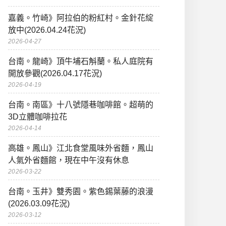
嘉義。竹崎》阿拉伯的粉紅村。金針花綻
放中(2026.04.24花況)
2026-04-27
台南。龍崎》頂牛埔石斛蘭。私人庭院有
開放參觀(2026.04.17花況)
2026-04-19
台南。南區》十八號隱巷咖啡館。超萌的
3D立體咖啡拉花
2026-04-14
高雄。鳳山》江北食堂風味外省麵，鳳山
人氣外省麵館，現在中午沒有休息
2026-03-22
台南。玉井》雙秀園。紫色錫葉藤的浪漫
(2026.03.09花況)
2026-03-12