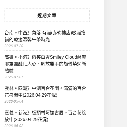
近期文章
台南。中西》角落.有貓(赤崁樓店)吸貓擼
貓的療癒溫馨午茶時光
2026-07-20
高雄。小港》微笑白雲Smiley Cloud薩摩
耶軍團融化人心、解放雙手的旋轉燒烤新
體驗
2026-07-07
雲林。四湖》中湖百合花園。滿滿的百合
花盛開中(2026.04.29花況)
2026-05-04
嘉義。新港》板頭村阿嬤古厝。百合花綻
放中(2026.04.29花況)
2026-05-02