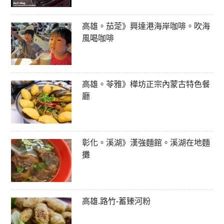
高雄。茄萣》興達港海岸咖啡。吹海
風喝咖啡
高雄。苓雅》樺坊正宗內蒙古特色餐
廳
彰化。溪湖》漢強麵館。溪湖在地麵
攤
高雄.路竹-蓄臻河粉