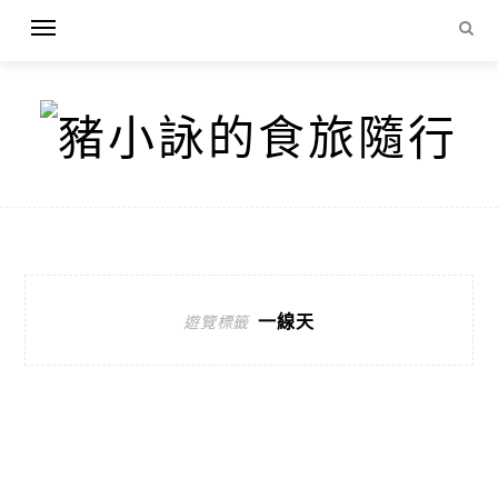
一線天
遊覽標籤