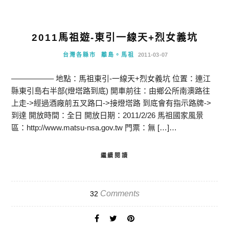
2011馬祖遊-東引一線天+烈女義坑
台灣各縣市
離島。馬祖
2011-03-07
—————– 地點：馬祖東引-一線天+烈女義坑 位置：連江
縣東引島右半部(燈塔路到底) 開車前往：由鄉公所南澳路往
上走->經過酒廠前五叉路口->接燈塔路 到底會有指示路牌->
到達 開放時間：全日 開放日期：2011/2/26 馬祖國家風景
區：http://www.matsu-nsa.gov.tw 門票：無 […]…
繼續閱讀
Comments
32