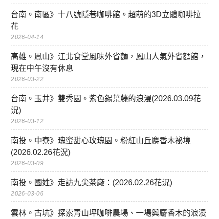
台南。南區》十八號隱巷咖啡館。超萌的3D立體咖啡拉
花
2026-04-14
高雄。鳳山》江北食堂風味外省麵，鳳山人氣外省麵館，
現在中午沒有休息
2026-03-22
台南。玉井》雙秀園。紫色錫葉藤的浪漫(2026.03.09花
況)
2026-03-12
南投。中寮》瑰蜜甜心玫瑰園。粉紅山丘麝香木祕境
(2026.02.26花況)
2026-03-09
南投。國姓》走訪九尖茶廠：(2026.02.26花況)
2026-03-06
雲林。古坑》探索青山坪咖啡農場、一場與麝香木的浪漫