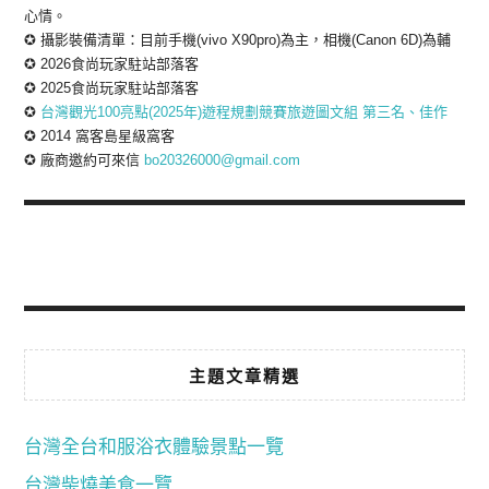
心情。
✪ 攝影裝備清單：目前手機(vivo X90pro)為主，相機(Canon 6D)為輔
✪ 2026食尚玩家駐站部落客
✪ 2025食尚玩家駐站部落客
✪
台灣觀光100亮點(2025年)遊程規劃競賽旅遊圖文組 第三名、佳作
✪ 2014 窩客島星級窩客
✪ 廠商邀約可來信
bo20326000@gmail.com
主題文章精選
台灣全台和服浴衣體驗景點一覽
台灣柴燒美食一覽