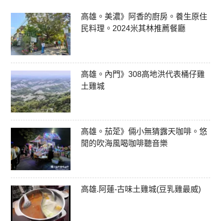
高雄。美濃》阿香的廚房。養生原住
民料理。2024米其林推薦餐廳
高雄。內門》308高地洪代表桶仔雞
土雞城
高雄。茄萣》倆小無猜露天咖啡。悠
閒的吹海風喝咖啡聽音樂
高雄.阿蓮-古味土雞城(豆乳雞最威)