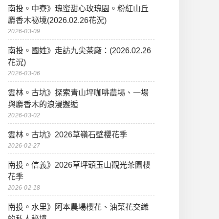
南投。中寮》瑰蜜甜心玫瑰園。粉紅山丘
麝香木祕境(2026.02.26花況)
2026-03-09
南投。國姓》走訪九尖茶廠：(2026.02.26
花況)
2026-03-06
雲林。古坑》探索青山坪咖啡農場、一場
與麝香木的浪漫邂逅
2026-03-02
雲林。古坑》2026草嶺石壁櫻花季
2026-02-27
南投。信義》2026草坪頭玉山觀光茶園櫻
花季
2026-02-18
南投。水里》阿本農場櫻花、油菜花交織
的私人秘境