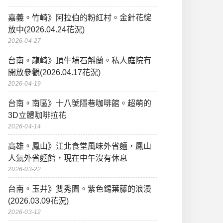
嘉義。竹崎》阿拉伯的粉紅村。金針花綻
放中(2026.04.24花況)
2026-04-27
台南。龍崎》頂牛埔石斛蘭。私人庭院有
開放參觀(2026.04.17花況)
2026-04-19
台南。南區》十八號隱巷咖啡館。超萌的
3D立體咖啡拉花
2026-04-14
高雄。鳳山》江北食堂風味外省麵，鳳山
人氣外省麵館，現在中午沒有休息
2026-03-22
台南。玉井》雙秀園。紫色錫葉藤的浪漫
(2026.03.09花況)
2026-03-12