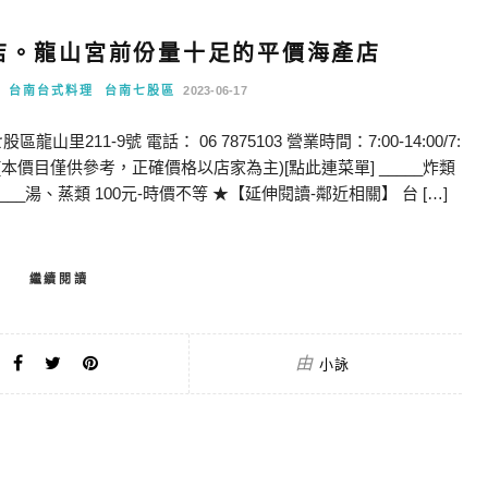
店。龍山宮前份量十足的平價海產店
台南台式料理
台南七股區
2023-06-17
11-9號 電話： 06 7875103 營業時間：7:00-14:00/7:
1 價位：(本價目僅供參考，正確價格以店家為主)[點此連菜單] _____炸類
 _____湯、蒸類 100元-時價不等 ★【延伸閱讀-鄰近相關】 台 […]
繼續閱讀
由
小詠