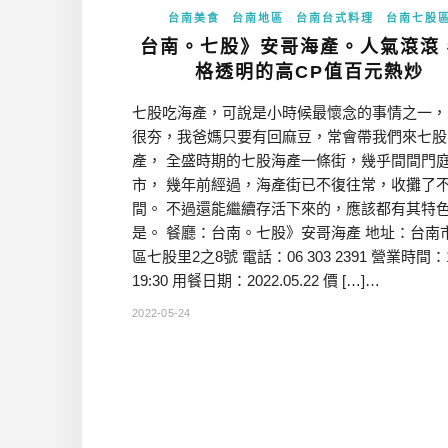
台南美食
台南地區
台南台式料理
台南七股
台南。七股》安哥海產。人氣滾滾
格透明的高CP值百元熱炒
七股吃海產，可說是小時候最懷念的事情之一，
很夯，我爸媽只要有回麻豆，常會帶我們來七股
產， 全盛時期的七股海產一條街，幾乎間間門
市， 幾年前經過，海產街已不復往常，收攤了
間。 不過還能繼續存活下來的，應該都有其特
是。 餐廳：台南。七股》安哥海產 地址：台南
區七股里2之8號 電話：06 303 2391 營業時間：10
19:30 用餐日期：2022.05.22 價 […]…
2022-05-24