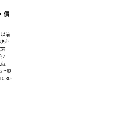
區
，價
 以前
吃海
庭若
不少
色就
市七股
:30-