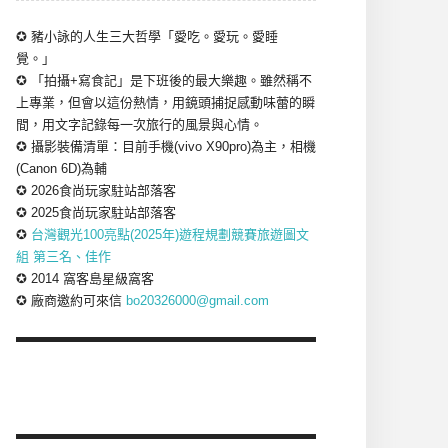
✪ 豬小詠的人生三大哲學「愛吃。愛玩。愛睡
覺。」
✪ 「拍攝+寫食記」是下班後的最大樂趣。雖然稱不
上專業，但會以這份熱情，用鏡頭捕捉感動味蕾的瞬
間，用文字記錄每一次旅行的風景與心情。
✪ 攝影裝備清單：目前手機(vivo X90pro)為主，相機
(Canon 6D)為輔
✪ 2026食尚玩家駐站部落客
✪ 2025食尚玩家駐站部落客
✪
台灣觀光100亮點(2025年)遊程規劃競賽旅遊圖文
組 第三名、佳作
✪ 2014 窩客島星級窩客
✪ 廠商邀約可來信
bo20326000@gmail.com