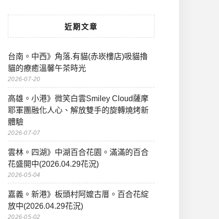
近期文章
台南。中西》角落.有貓(赤崁樓店)吸貓擼
貓的療癒溫馨午茶時光
2026-07-20
高雄。小港》微笑白雲Smiley Cloud薩摩
耶軍團融化人心、解放雙手的旋轉燒烤新
體驗
2026-07-07
雲林。四湖》中湖百合花園。滿滿的百合
花盛開中(2026.04.29花況)
2026-05-04
嘉義。新港》板頭村阿嬤古厝。百合花綻
放中(2026.04.29花況)
2026-05-02