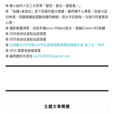
✪ 豬小詠的人生三大哲學「愛吃。愛玩。愛睡覺。」
✪ 「拍攝+寫食記」是下班後的最大樂趣。雖然稱不上專業，但會以這
份熱情，用鏡頭捕捉感動味蕾的瞬間，用文字記錄每一次旅行的風景與
心情。
✪ 攝影裝備清單：目前手機(vivo X90pro)為主，相機(Canon 6D)為輔
✪ 2026食尚玩家駐站部落客
✪ 2025食尚玩家駐站部落客
✪
台灣觀光100亮點(2025年)遊程規劃競賽旅遊圖文組 第三名、佳作
✪ 2014 窩客島星級窩客
✪ 廠商邀約可來信
bo20326000@gmail.com
主題文章精選