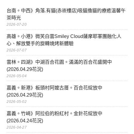
台南。中西》角落.有貓(赤崁樓店)吸貓擼貓的療癒溫馨午
茶時光
2026-07-20
高雄。小港》微笑白雲Smiley Cloud薩摩耶軍團融化人
心、解放雙手的旋轉燒烤新體驗
2026-07-07
雲林。四湖》中湖百合花園。滿滿的百合花盛開中
(2026.04.29花況)
2026-05-04
嘉義。新港》板頭村阿嬤古厝。百合花綻放中
(2026.04.29花況)
2026-05-02
嘉義。竹崎》阿拉伯的粉紅村。金針花綻放中
(2026.04.24花況)
2026-04-27