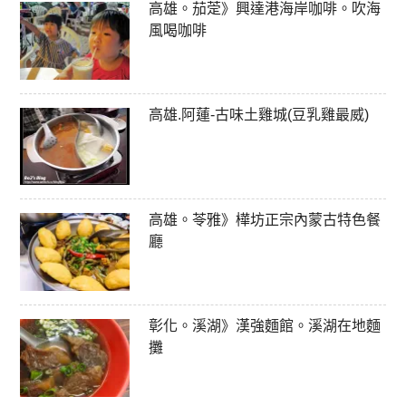
高雄。茄萣》興達港海岸咖啡。吹海
風喝咖啡
高雄.阿蓮-古味土雞城(豆乳雞最威)
高雄。苓雅》樺坊正宗內蒙古特色餐
廳
彰化。溪湖》漢強麵館。溪湖在地麵
攤