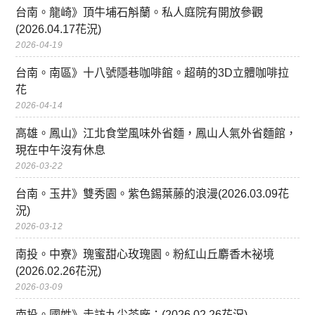
台南。龍崎》頂牛埔石斛蘭。私人庭院有開放參觀
(2026.04.17花況)
2026-04-19
台南。南區》十八號隱巷咖啡館。超萌的3D立體咖啡拉
花
2026-04-14
高雄。鳳山》江北食堂風味外省麵，鳳山人氣外省麵館，
現在中午沒有休息
2026-03-22
台南。玉井》雙秀園。紫色錫葉藤的浪漫(2026.03.09花
況)
2026-03-12
南投。中寮》瑰蜜甜心玫瑰園。粉紅山丘麝香木祕境
(2026.02.26花況)
2026-03-09
南投。國姓》走訪九尖茶廠：(2026.02.26花況)