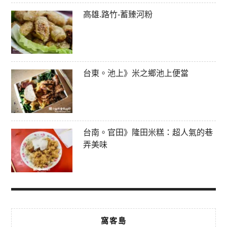
高雄.路竹-蓄臻河粉
台東。池上》米之鄉池上便當
台南。官田》隆田米糕：超人氣的巷
弄美味
窩客島