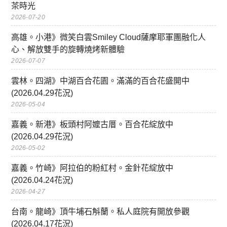
茶時光
2026-07-20
高雄。小港》微笑白雲Smiley Cloud薩摩耶軍團融化人
心、解放雙手的旋轉燒烤新體驗
2026-07-07
雲林。四湖》中湖百合花園。滿滿的百合花盛開中
(2026.04.29花況)
2026-05-04
嘉義。新港》板頭村阿嬤古厝。百合花綻放中
(2026.04.29花況)
2026-05-02
嘉義。竹崎》阿拉伯的粉紅村。金針花綻放中
(2026.04.24花況)
2026-04-27
台南。龍崎》頂牛埔石斛蘭。私人庭院有開放參觀
(2026.04.17花況)