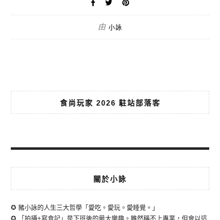
由
小詠
食尚玩家 2026 駐站部落客
關於小詠
✪ 豬小詠的人生三大哲學「愛吃。愛玩。愛睡覺。」
✪ 「拍攝+寫食記」是下班後的最大樂趣。雖然稱不上專業，但會以這