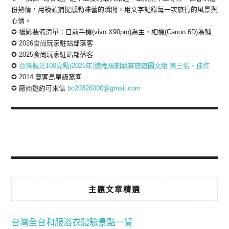
份熱情，用鏡頭捕捉感動味蕾的瞬間，用文字記錄每一次旅行的風景與
心情。
✪ 攝影裝備清單：目前手機(vivo X90pro)為主，相機(Canon 6D)為輔
✪ 2026食尚玩家駐站部落客
✪ 2025食尚玩家駐站部落客
✪
台灣觀光100亮點(2025年)遊程規劃競賽旅遊圖文組 第三名、佳作
✪ 2014 窩客島星級窩客
✪ 廠商邀約可來信
bo20326000@gmail.com
主題文章精選
台灣全台和服浴衣體驗景點一覽