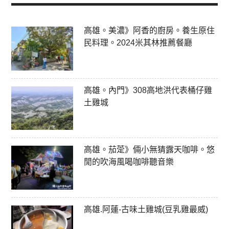
高雄。美濃》阿香的廚房。養生原住
民料理。2024米其林推薦餐廳
高雄。內門》308高地洪代表桶仔雞
土雞城
高雄。茄萣》倆小無猜露天咖啡。悠
閒的吹海風喝咖啡聽音樂
高雄.阿蓮-古味土雞城(豆乳雞最威)