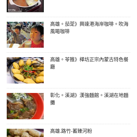
高雄。茄萣》興達港海岸咖啡。吹海
風喝咖啡
高雄。苓雅》樺坊正宗內蒙古特色餐
廳
彰化。溪湖》漢強麵館。溪湖在地麵
攤
高雄.路竹-蓄臻河粉