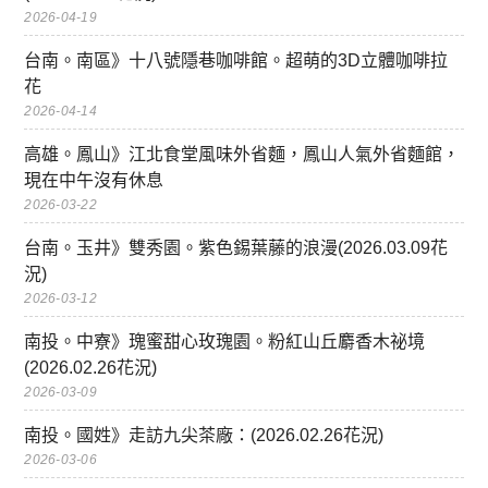
2026-04-19
台南。南區》十八號隱巷咖啡館。超萌的3D立體咖啡拉
花
2026-04-14
高雄。鳳山》江北食堂風味外省麵，鳳山人氣外省麵館，
現在中午沒有休息
2026-03-22
台南。玉井》雙秀園。紫色錫葉藤的浪漫(2026.03.09花
況)
2026-03-12
南投。中寮》瑰蜜甜心玫瑰園。粉紅山丘麝香木祕境
(2026.02.26花況)
2026-03-09
南投。國姓》走訪九尖茶廠：(2026.02.26花況)
2026-03-06