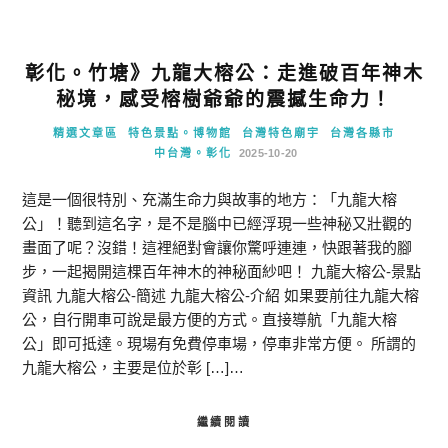
彰化。竹塘》九龍大榕公：走進破百年神木
秘境，感受榕樹爺爺的震撼生命力！
精選文章區
特色景點。博物館
台灣特色廟宇
台灣各縣市
中台灣。彰化
2025-10-20
這是一個很特別、充滿生命力與故事的地方：「九龍大榕
公」！聽到這名字，是不是腦中已經浮現一些神秘又壯觀的
畫面了呢？沒錯！這裡絕對會讓你驚呼連連，快跟著我的腳
步，一起揭開這棵百年神木的神秘面紗吧！ 九龍大榕公-景點
資訊 九龍大榕公-簡述 九龍大榕公-介紹 如果要前往九龍大榕
公，自行開車可說是最方便的方式。直接導航「九龍大榕
公」即可抵達。現場有免費停車場，停車非常方便。 所謂的
九龍大榕公，主要是位於彰 […]…
繼續閱讀