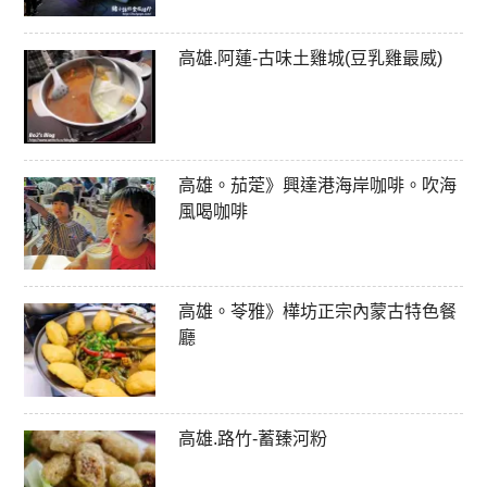
高雄.阿蓮-古味土雞城(豆乳雞最威)
高雄。茄萣》興達港海岸咖啡。吹海
風喝咖啡
高雄。苓雅》樺坊正宗內蒙古特色餐
廳
高雄.路竹-蓄臻河粉