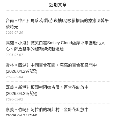
近期文章
台南。中西》角落.有貓(赤崁樓店)吸貓擼貓的療癒溫馨午
茶時光
2026-07-20
高雄。小港》微笑白雲Smiley Cloud薩摩耶軍團融化人
心、解放雙手的旋轉燒烤新體驗
2026-07-07
雲林。四湖》中湖百合花園。滿滿的百合花盛開中
(2026.04.29花況)
2026-05-04
嘉義。新港》板頭村阿嬤古厝。百合花綻放中
(2026.04.29花況)
2026-05-02
嘉義。竹崎》阿拉伯的粉紅村。金針花綻放中
(2026.04.24花況)