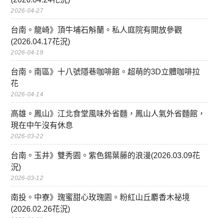
2026-04-27
台南。龍崎》頂牛埔石斛蘭。私人庭院有開放參觀
(2026.04.17花況)
2026-04-19
台南。南區》十八號隱巷咖啡館。超萌的3D立體咖啡拉
花
2026-04-14
高雄。鳳山》江北食堂風味外省麵，鳳山人氣外省麵館，
現在中午沒有休息
2026-03-22
台南。玉井》雙秀園。紫色錫葉藤的浪漫(2026.03.09花
況)
2026-03-12
南投。中寮》瑰蜜甜心玫瑰園。粉紅山丘麝香木祕境
(2026.02.26花況)