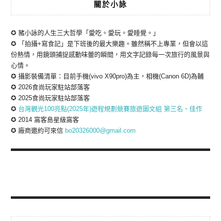
關於小詠
✪ 豬小詠的人生三大哲學「愛吃。愛玩。愛睡覺。」
✪ 「拍攝+寫食記」是下班後的最大樂趣。雖然稱不上專業，但會以這
份熱情，用鏡頭捕捉感動味蕾的瞬間，用文字記錄每一次旅行的風景與
心情。
✪ 攝影裝備清單：目前手機(vivo X90pro)為主，相機(Canon 6D)為輔
✪ 2026食尚玩家駐站部落客
✪ 2025食尚玩家駐站部落客
✪
台灣觀光100亮點(2025年)遊程規劃競賽旅遊圖文組 第三名、佳作
✪ 2014 窩客島星級窩客
✪ 廠商邀約可來信
bo20326000@gmail.com