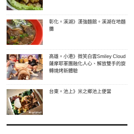
彰化。溪湖》漢強麵館。溪湖在地麵
攤
高雄。小港》微笑白雲Smiley Cloud
薩摩耶軍團融化人心、解放雙手的旋
轉燒烤新體驗
台東。池上》米之鄉池上便當