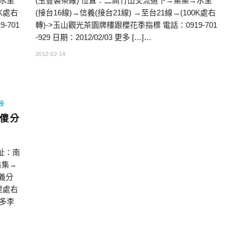
→水里
(玉豐製茶廠) 位置：二高竹山交流道下→集集→水里
0K處右
(接台16線)→信義(接台21線) →至台21線→(100K處右
-701
轉)->玉山觀光茶園牌樓跟櫻花季指標 電話：0919-701
-929 日期：2012/02/03 更多 […]…
2012-02-14
投
傻傻分
址：南
集集→
信義分
里處右
 更多李