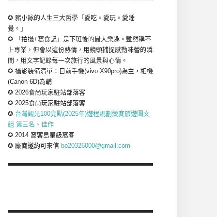
✪ 豬小詠的人生三大哲學「愛吃。愛玩。愛睡
覺。」
✪ 「拍攝+寫食記」是下班後的最大樂趣。雖然稱不
上專業，但會以這份熱情，用鏡頭捕捉感動味蕾的瞬
間，用文字記錄每一次旅行的風景與心情。
✪ 攝影裝備清單：目前手機(vivo X90pro)為主，相機
(Canon 6D)為輔
✪ 2026食尚玩家駐站部落客
✪ 2025食尚玩家駐站部落客
✪
台灣觀光100亮點(2025年)遊程規劃競賽旅遊圖文
組 第三名、佳作
✪ 2014 窩客島星級窩客
✪ 廠商邀約可來信
bo20326000@gmail.com