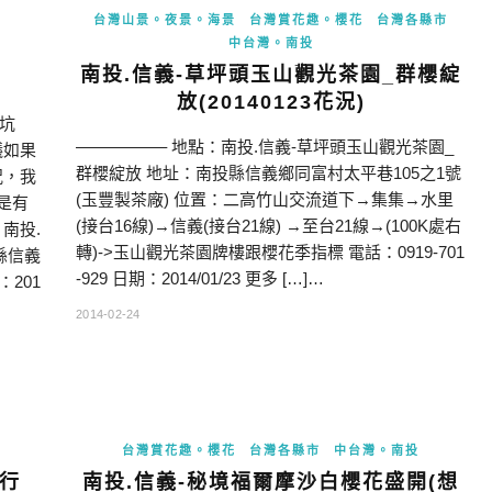
台灣山景。夜景。海景
台灣賞花趣。櫻花
台灣各縣市
中台灣。南投
南投.信義-草坪頭玉山觀光茶園_群櫻綻
放(20140123花況)
坑
—————– 地點：南投.信義-草坪頭玉山觀光茶園_
議如果
群櫻綻放 地址：南投縣信義鄉同富村太平巷105之1號
況，我
(玉豐製茶廠) 位置：二高竹山交流道下→集集→水里
是有
(接台16線)→信義(接台21線) →至台21線→(100K處右
南投.
轉)->玉山觀光茶園牌樓跟櫻花季指標 電話：0919-701
投縣信義
-929 日期：2014/01/23 更多 […]…
：201
2014-02-24
台灣賞花趣。櫻花
台灣各縣市
中台灣。南投
記行
南投.信義-秘境福爾摩沙白櫻花盛開(想