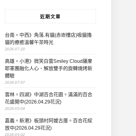
近期文章
台南。中西》角落.有貓(赤崁樓店)吸貓擼
貓的療癒溫馨午茶時光
2026-07-20
高雄。小港》微笑白雲Smiley Cloud薩摩
耶軍團融化人心、解放雙手的旋轉燒烤新
體驗
2026-07-07
雲林。四湖》中湖百合花園。滿滿的百合
花盛開中(2026.04.29花況)
2026-05-04
嘉義。新港》板頭村阿嬤古厝。百合花綻
放中(2026.04.29花況)
2026-05-02