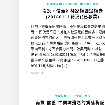
台灣賞花趣。其他花種
中台灣。南投
南投。信義》柳家梅園追梅去
(20180111花況)(已歇業)
目前正是梅花盛開時節，不管是烏松崙或是牛稠
等， 即使是平日，賞花人數還是誇張的多，建
想要出門賞梅的人， 最好還是先上網查一下路
個人是看了[柳家梅園]的粉絲團， 了解一下是不
單向管制，才不會開心出門，敗興而歸。 地點：
信義-柳家梅園(20180111花況) 地址：台灣南
鄉牛稠坑陽和巷87號 電話：(04)9283-1190 日期
8/01/11 粉絲團：htt […]…
2018-01-12
台灣各縣市
中台灣。南投
南投.信義-牛稠坑殘念的賞落梅