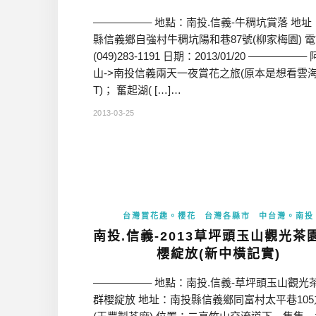
—————– 地點：南投.信義-牛稠坑賞落 地址
縣信義鄉自強村牛稠坑陽和巷87號(柳家梅園) 
(049)283-1191 日期：2013/01/20 —————–
山->南投信義兩天一夜賞花之旅(原本是想看雲海
T)； 奮起湖( […]…
2013-03-25
台灣賞花趣。櫻花
台灣各縣市
中台灣。南投
南投.信義-2013草坪頭玉山觀光茶
櫻綻放(新中橫記實)
—————– 地點：南投.信義-草坪頭玉山觀光
群櫻綻放 地址：南投縣信義鄉同富村太平巷105