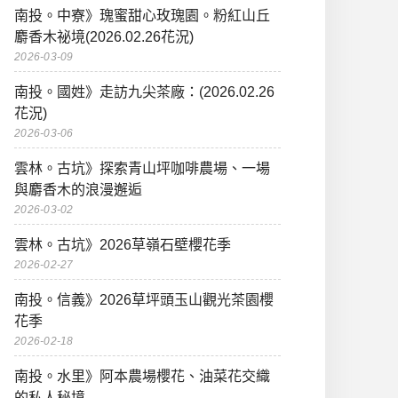
南投。中寮》瑰蜜甜心玫瑰園。粉紅山丘
麝香木祕境(2026.02.26花況)
2026-03-09
南投。國姓》走訪九尖茶廠：(2026.02.26
花況)
2026-03-06
雲林。古坑》探索青山坪咖啡農場、一場
與麝香木的浪漫邂逅
2026-03-02
雲林。古坑》2026草嶺石壁櫻花季
2026-02-27
南投。信義》2026草坪頭玉山觀光茶園櫻
花季
2026-02-18
南投。水里》阿本農場櫻花、油菜花交織
的私人秘境