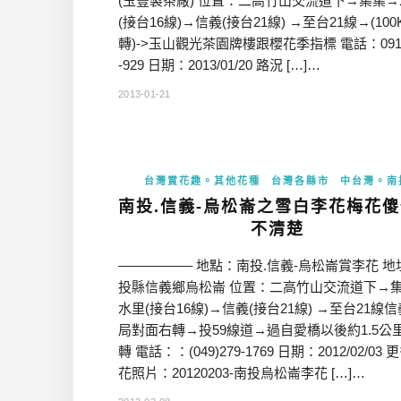
(玉豐製茶廠) 位置：二高竹山交流道下→集集
(接台16線)→信義(接台21線) →至台21線→(10
轉)->玉山觀光茶園牌樓跟櫻花季指標 電話：0919
-929 日期：2013/01/20 路況 […]…
2013-01-21
台灣賞花趣。其他花種
台灣各縣市
中台灣。南
南投.信義-烏松崙之雪白李花梅花
不清楚
—————– 地點：南投.信義-烏松崙賞李花 地
投縣信義鄉烏松崙 位置：二高竹山交流道下→
水里(接台16線)→信義(接台21線) →至台21線
局對面右轉→投59線道→過自愛橋以後約1.5公
轉 電話：：(049)279-1769 日期：2012/02/03
花照片：20120203-南投烏松崙李花 […]…