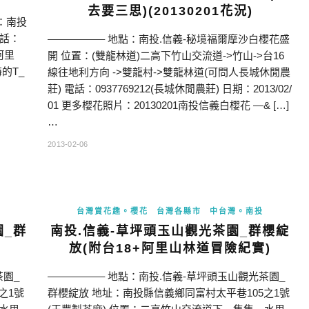
去要三思)(20130201花況)
：南投
電話：
—————– 地點：南投.信義-秘境福爾摩沙白櫻花盛
 阿里
開 位置：(雙龍林道)二高下竹山交流道->竹山->台16
的T_
線往地利方向 ->雙龍村->雙龍林道(可問人長城休閒農
莊) 電話：0937769212(長城休閒農莊) 日期：2013/02/
01 更多櫻花照片：20130201南投信義白櫻花 —& […]
…
2013-02-06
台灣賞花趣。櫻花
台灣各縣市
中台灣。南投
園_群
南投.信義-草坪頭玉山觀光茶園_群櫻綻
放(附台18+阿里山林道冒險紀實)
茶園_
—————– 地點：南投.信義-草坪頭玉山觀光茶園_
之1號
群櫻綻放 地址：南投縣信義鄉同富村太平巷105之1號