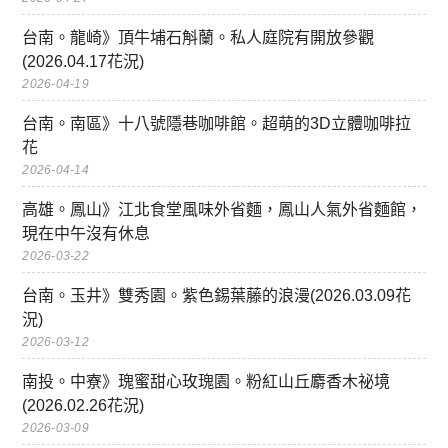
台南。龍崎》頂牛埔石斛蘭。私人庭院有開放參觀
(2026.04.17花況)
2026-04-19
台南。南區》十八號隱巷咖啡館。超萌的3D立體咖啡拉
花
2026-04-14
高雄。鳳山》江北食堂風味外省麵，鳳山人氣外省麵館，
現在中午沒有休息
2026-03-22
台南。玉井》雙秀園。紫色錫葉藤的浪漫(2026.03.09花
況)
2026-03-12
南投。中寮》瑰蜜甜心玫瑰園。粉紅山丘麝香木祕境
(2026.02.26花況)
2026-03-09