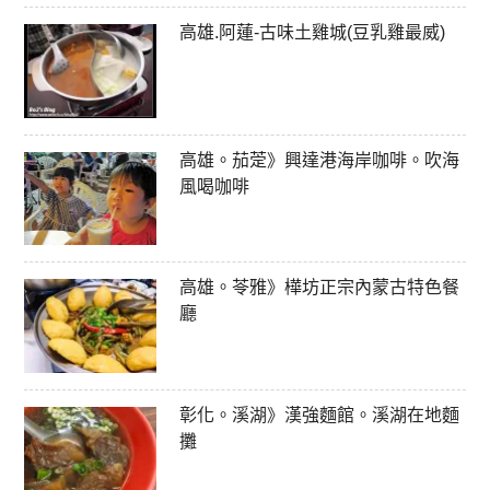
高雄.阿蓮-古味土雞城(豆乳雞最威)
高雄。茄萣》興達港海岸咖啡。吹海
風喝咖啡
高雄。苓雅》樺坊正宗內蒙古特色餐
廳
彰化。溪湖》漢強麵館。溪湖在地麵
攤