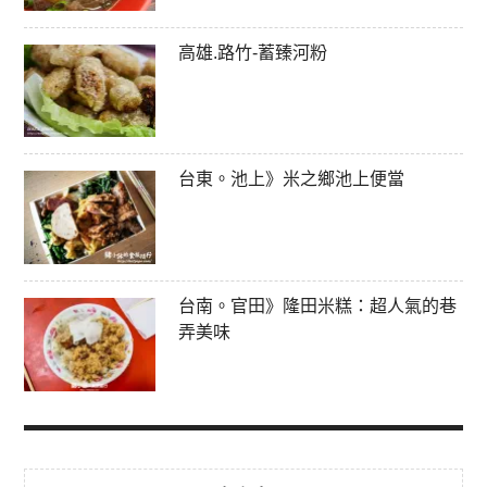
高雄.路竹-蓄臻河粉
台東。池上》米之鄉池上便當
台南。官田》隆田米糕：超人氣的巷
弄美味