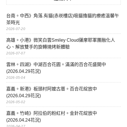
台南。中西》角落.有貓(赤崁樓店)吸貓擼貓的療癒溫馨午
茶時光
2026-07-20
高雄。小港》微笑白雲Smiley Cloud薩摩耶軍團融化人
心、解放雙手的旋轉燒烤新體驗
2026-07-07
雲林。四湖》中湖百合花園。滿滿的百合花盛開中
(2026.04.29花況)
2026-05-04
嘉義。新港》板頭村阿嬤古厝。百合花綻放中
(2026.04.29花況)
2026-05-02
嘉義。竹崎》阿拉伯的粉紅村。金針花綻放中
(2026.04.24花況)
2026-04-27