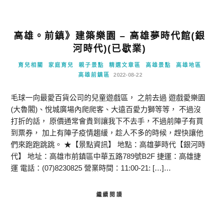
高雄。前鎮》建築樂園 – 高雄夢時代館(銀
河時代)(已歇業)
育兒相關
家庭育兒
親子景點
精選文章區
高雄景點
高雄地區
高雄前鎮區
2022-08-22
毛球一向最愛百貨公司的兒童遊戲區， 之前去過 遊戲愛樂園
(大魯閣)、悅城廣場內爬爬客、大遠百愛力獅等等， 不過沒
打折的話， 原價通常會貴到讓我下不去手，不過前陣子有買
到票券， 加上有陣子疫情趨緩，趁人不多的時候，趕快讓他
們來跑跑跳跳。 ★【景點資訊】 地點：高雄夢時代【銀河時
代】 地址：高雄市前鎮區中華五路789號B2F 捷運：高雄捷
運 電話：(07)8230825 營業時間：11:00-21: […]…
繼續閱讀