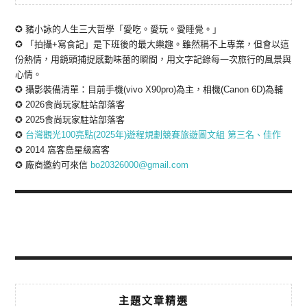
✪ 豬小詠的人生三大哲學「愛吃。愛玩。愛睡覺。」
✪ 「拍攝+寫食記」是下班後的最大樂趣。雖然稱不上專業，但會以這
份熱情，用鏡頭捕捉感動味蕾的瞬間，用文字記錄每一次旅行的風景與
心情。
✪ 攝影裝備清單：目前手機(vivo X90pro)為主，相機(Canon 6D)為輔
✪ 2026食尚玩家駐站部落客
✪ 2025食尚玩家駐站部落客
✪
台灣觀光100亮點(2025年)遊程規劃競賽旅遊圖文組 第三名、佳作
✪ 2014 窩客島星級窩客
✪ 廠商邀約可來信
bo20326000@gmail.com
主題文章精選