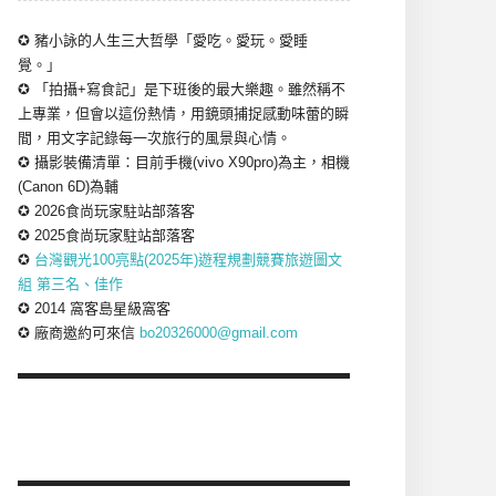
✪ 豬小詠的人生三大哲學「愛吃。愛玩。愛睡
覺。」
✪ 「拍攝+寫食記」是下班後的最大樂趣。雖然稱不
上專業，但會以這份熱情，用鏡頭捕捉感動味蕾的瞬
間，用文字記錄每一次旅行的風景與心情。
✪ 攝影裝備清單：目前手機(vivo X90pro)為主，相機
(Canon 6D)為輔
✪ 2026食尚玩家駐站部落客
✪ 2025食尚玩家駐站部落客
✪
台灣觀光100亮點(2025年)遊程規劃競賽旅遊圖文
組 第三名、佳作
✪ 2014 窩客島星級窩客
✪ 廠商邀約可來信
bo20326000@gmail.com