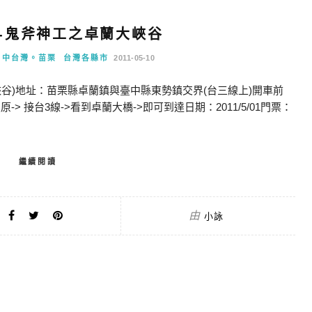
遊-鬼斧神工之卓蘭大峽谷
中台灣。苗栗
台灣各縣市
2011-05-10
峽谷)地址：苗栗縣卓蘭鎮與臺中縣東勢鎮交界(台三線上)開車前
> 接台3線->看到卓蘭大橋->即可到達日期：2011/5/01門票：
繼續閱讀
由
小詠