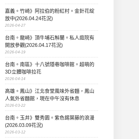
嘉義。竹崎》阿拉伯的粉紅村。金針花綻
放中(2026.04.24花況)
2026-04-27
台南。龍崎》頂牛埔石斛蘭。私人庭院有
開放參觀(2026.04.17花況)
2026-04-19
台南。南區》十八號隱巷咖啡館。超萌的
3D立體咖啡拉花
2026-04-14
高雄。鳳山》江北食堂風味外省麵，鳳山
人氣外省麵館，現在中午沒有休息
2026-03-22
台南。玉井》雙秀園。紫色錫葉藤的浪漫
(2026.03.09花況)
2026-03-12