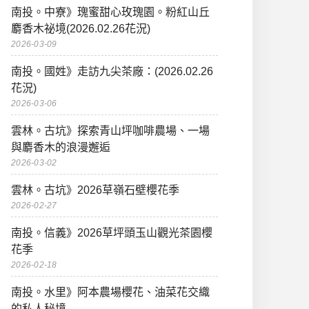
南投。中寮》瑰蜜甜心玫瑰園。粉紅山丘
麝香木祕境(2026.02.26花況)
2026-03-09
南投。國姓》走訪九尖茶廠：(2026.02.26
花況)
2026-03-06
雲林。古坑》探索青山坪咖啡農場、一場
與麝香木的浪漫邂逅
2026-03-02
雲林。古坑》2026草嶺石壁櫻花季
2026-02-27
南投。信義》2026草坪頭玉山觀光茶園櫻
花季
2026-02-18
南投。水里》阿本農場櫻花、油菜花交織
的私人秘境