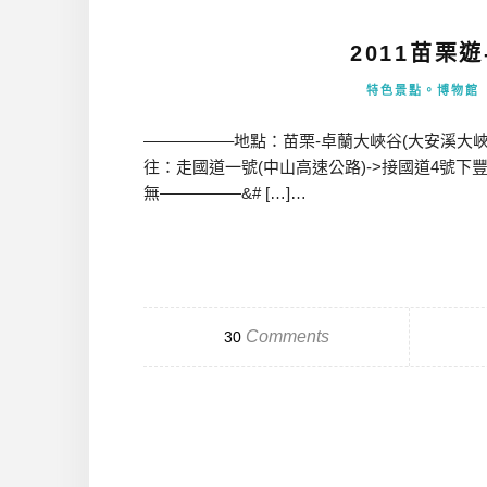
2011苗栗
特色景點。博物館
—————–地點：苗栗-卓蘭大峽谷(大安溪大
往：走國道一號(中山高速公路)->接國道4號下豐原-
無—————&# […]…
Comments
30