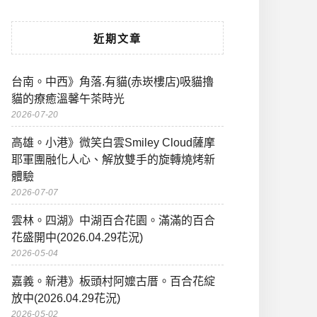
近期文章
台南。中西》角落.有貓(赤崁樓店)吸貓擼
貓的療癒溫馨午茶時光
2026-07-20
高雄。小港》微笑白雲Smiley Cloud薩摩
耶軍團融化人心、解放雙手的旋轉燒烤新
體驗
2026-07-07
雲林。四湖》中湖百合花園。滿滿的百合
花盛開中(2026.04.29花況)
2026-05-04
嘉義。新港》板頭村阿嬤古厝。百合花綻
放中(2026.04.29花況)
2026-05-02