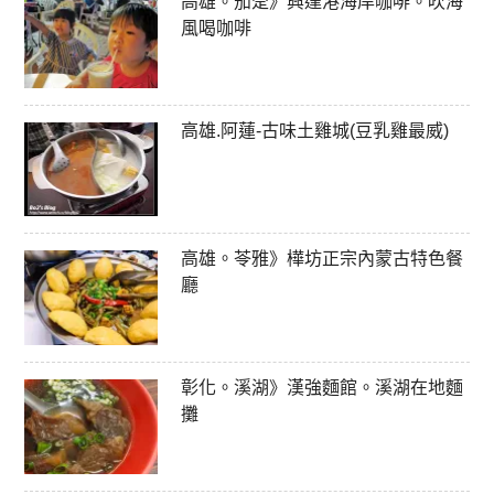
高雄。茄萣》興達港海岸咖啡。吹海
風喝咖啡
高雄.阿蓮-古味土雞城(豆乳雞最威)
高雄。苓雅》樺坊正宗內蒙古特色餐
廳
彰化。溪湖》漢強麵館。溪湖在地麵
攤