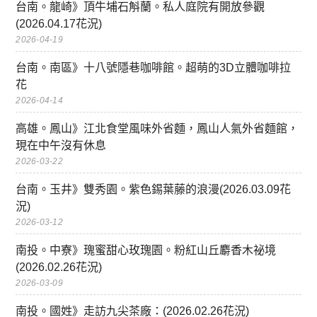
台南。龍崎》頂牛埔石斛蘭。私人庭院有開放參觀
(2026.04.17花況)
2026-04-19
台南。南區》十八號隱巷咖啡館。超萌的3D立體咖啡拉
花
2026-04-14
高雄。鳳山》江北食堂風味外省麵，鳳山人氣外省麵館，
現在中午沒有休息
2026-03-22
台南。玉井》雙秀園。紫色錫葉藤的浪漫(2026.03.09花
況)
2026-03-12
南投。中寮》瑰蜜甜心玫瑰園。粉紅山丘麝香木祕境
(2026.02.26花況)
2026-03-09
南投。國姓》走訪九尖茶廠：(2026.02.26花況)