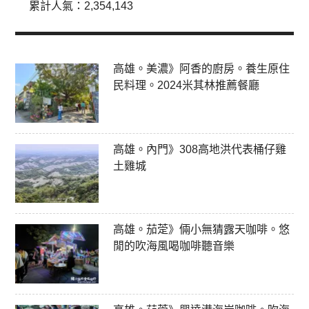
累計人氣：
2,354,143
高雄。美濃》阿香的廚房。養生原住
民料理。2024米其林推薦餐廳
高雄。內門》308高地洪代表桶仔雞
土雞城
高雄。茄萣》倆小無猜露天咖啡。悠
閒的吹海風喝咖啡聽音樂