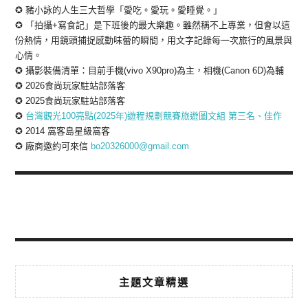
✪ 豬小詠的人生三大哲學「愛吃。愛玩。愛睡覺。」
✪ 「拍攝+寫食記」是下班後的最大樂趣。雖然稱不上專業，但會以這
份熱情，用鏡頭捕捉感動味蕾的瞬間，用文字記錄每一次旅行的風景與
心情。
✪ 攝影裝備清單：目前手機(vivo X90pro)為主，相機(Canon 6D)為輔
✪ 2026食尚玩家駐站部落客
✪ 2025食尚玩家駐站部落客
✪
台灣觀光100亮點(2025年)遊程規劃競賽旅遊圖文組 第三名、佳作
✪ 2014 窩客島星級窩客
✪ 廠商邀約可來信
bo20326000@gmail.com
主題文章精選