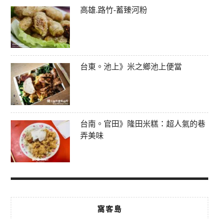
高雄.路竹-蓄臻河粉
台東。池上》米之鄉池上便當
台南。官田》隆田米糕：超人氣的巷
弄美味
窩客島