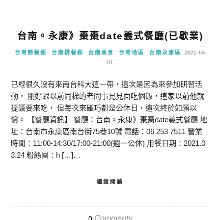
台南。永康》棗棗date義式餐廳(已歇業)
台南簡餐類
台南排餐類
台南美食
台南地區
台南永康區
2021-04-
01
已經很久沒有來南台科大這一帶，這次是因為來參加研習活
動， 剛好跟以前同梯的老同事見見面吃個飯，這家以前他就
提議要來吃， 但每次來碰巧都是公休日，這次終於如願以
償。 【餐廳資訊】 餐廳：台南。永康》棗棗date義式餐廳 地
址：台南市永康區南台街75巷10號 電話：06 253 7511 營業
時間：11:00-14:30/17:00-21:00(週一公休) 用餐日期：2021.0
3.24 粉絲團：h […]…
繼續閱讀
Comments
0