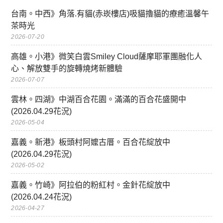
台南。中西》角落.有貓(赤崁樓店)吸貓擼貓的療癒溫馨午
茶時光
2026-07-20
高雄。小港》微笑白雲Smiley Cloud薩摩耶軍團融化人
心、解放雙手的旋轉燒烤新體驗
2026-07-07
雲林。四湖》中湖百合花園。滿滿的百合花盛開中
(2026.04.29花況)
2026-05-04
嘉義。新港》板頭村阿嬤古厝。百合花綻放中
(2026.04.29花況)
2026-05-02
嘉義。竹崎》阿拉伯的粉紅村。金針花綻放中
(2026.04.24花況)
2026-04-27