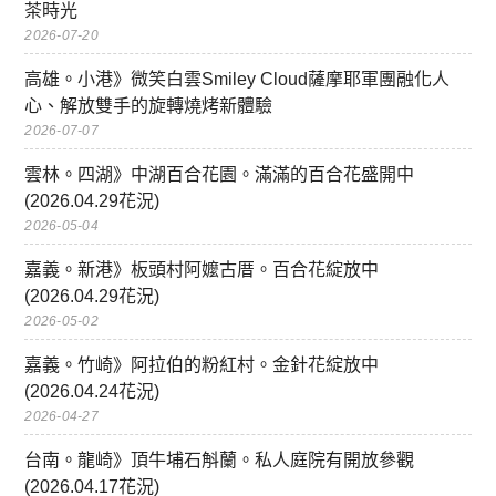
茶時光
2026-07-20
高雄。小港》微笑白雲Smiley Cloud薩摩耶軍團融化人
心、解放雙手的旋轉燒烤新體驗
2026-07-07
雲林。四湖》中湖百合花園。滿滿的百合花盛開中
(2026.04.29花況)
2026-05-04
嘉義。新港》板頭村阿嬤古厝。百合花綻放中
(2026.04.29花況)
2026-05-02
嘉義。竹崎》阿拉伯的粉紅村。金針花綻放中
(2026.04.24花況)
2026-04-27
台南。龍崎》頂牛埔石斛蘭。私人庭院有開放參觀
(2026.04.17花況)