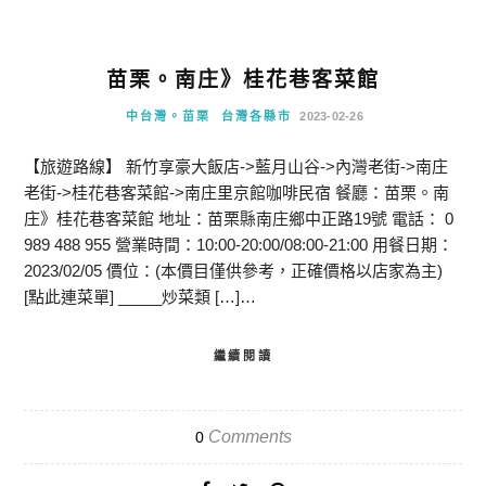
苗栗。南庄》桂花巷客菜館
中台灣。苗栗
台灣各縣市
2023-02-26
【旅遊路線】 新竹享豪大飯店->藍月山谷->內灣老街->南庄
老街->桂花巷客菜館->南庄里京館咖啡民宿 餐廳：苗栗。南
庄》桂花巷客菜館 地址：苗栗縣南庄鄉中正路19號 電話： 0
989 488 955 營業時間：10:00-20:00/08:00-21:00 用餐日期：
2023/02/05 價位：(本價目僅供參考，正確價格以店家為主)
[點此連菜單] _____炒菜類 […]…
繼續閱讀
Comments
0