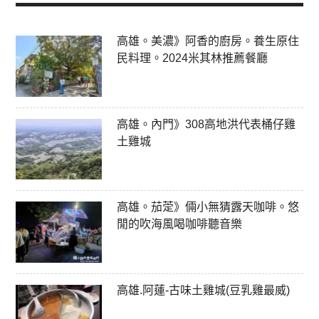
高雄。美濃》阿香的廚房。養生原住
民料理。2024米其林推薦餐廳
高雄。內門》308高地洪代表桶仔雞
土雞城
高雄。茄萣》倆小無猜露天咖啡。悠
閒的吹海風喝咖啡聽音樂
高雄.阿蓮-古味土雞城(豆乳雞最威)