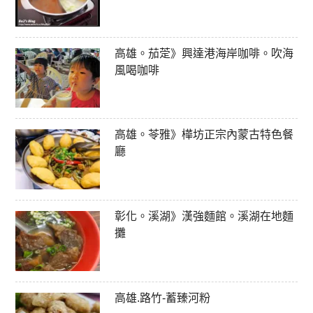
高雄。茄萣》興達港海岸咖啡。吹海
風喝咖啡
高雄。苓雅》樺坊正宗內蒙古特色餐
廳
彰化。溪湖》漢強麵館。溪湖在地麵
攤
高雄.路竹-蓄臻河粉