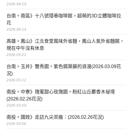
2026-04-19
台南。南區》十八號隱巷咖啡館。超萌的3D立體咖啡拉
花
2026-04-14
高雄。鳳山》江北食堂風味外省麵，鳳山人氣外省麵館，
現在中午沒有休息
2026-03-22
台南。玉井》雙秀園。紫色錫葉藤的浪漫(2026.03.09花
況)
2026-03-12
南投。中寮》瑰蜜甜心玫瑰園。粉紅山丘麝香木祕境
(2026.02.26花況)
2026-03-09
南投。國姓》走訪九尖茶廠：(2026.02.26花況)
2026-03-06