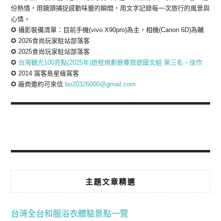
份熱情，用鏡頭捕捉感動味蕾的瞬間，用文字記錄每一次旅行的風景與
心情。
✪ 攝影裝備清單：目前手機(vivo X90pro)為主，相機(Canon 6D)為輔
✪ 2026食尚玩家駐站部落客
✪ 2025食尚玩家駐站部落客
✪
台灣觀光100亮點(2025年)遊程規劃競賽旅遊圖文組 第三名、佳作
✪ 2014 窩客島星級窩客
✪ 廠商邀約可來信
bo20326000@gmail.com
主題文章精選
台灣全台和服浴衣體驗景點一覽