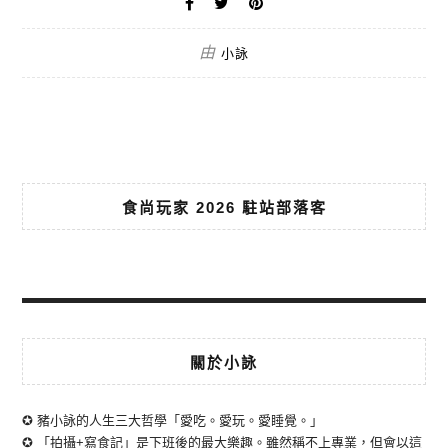
由
小詠
食尚玩家 2026 駐站部落客
關於小詠
✪ 豬小詠的人生三大哲學「愛吃。愛玩。愛睡覺。」
✪ 「拍攝+寫食記」是下班後的最大樂趣。雖然稱不上專業，但會以這