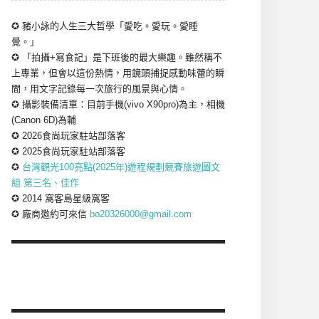
✪ 豬小詠的人生三大哲學「愛吃。愛玩。愛睡
覺。」
✪ 「拍攝+寫食記」是下班後的最大樂趣。雖然稱不
上專業，但會以這份熱情，用鏡頭捕捉感動味蕾的瞬
間，用文字記錄每一次旅行的風景與心情。
✪ 攝影裝備清單：目前手機(vivo X90pro)為主，相機
(Canon 6D)為輔
✪ 2026食尚玩家駐站部落客
✪ 2025食尚玩家駐站部落客
✪
台灣觀光100亮點(2025年)遊程規劃競賽旅遊圖文
組 第三名、佳作
✪ 2014 窩客島星級窩客
✪ 廠商邀約可來信
bo20326000@gmail.com