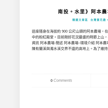
南投。水里》阿本農
精選文章區
台灣賞花趣
這座隱身在海拔約 900 公尺山頭的阿本農場
中的粉紅殿堂。目前剛好花況最盛的時節上山，
資訊 阿本農場-簡述 阿本農場–環境介紹 阿
陳有蘭溪與濁水溪交界不遠的高地上。為了維持參
Comments
0