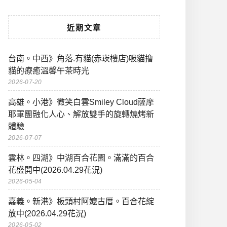
近期文章
台南。中西》角落.有貓(赤崁樓店)吸貓擼
貓的療癒溫馨午茶時光
2026-07-20
高雄。小港》微笑白雲Smiley Cloud薩摩
耶軍團融化人心、解放雙手的旋轉燒烤新
體驗
2026-07-07
雲林。四湖》中湖百合花園。滿滿的百合
花盛開中(2026.04.29花況)
2026-05-04
嘉義。新港》板頭村阿嬤古厝。百合花綻
放中(2026.04.29花況)
2026-05-02