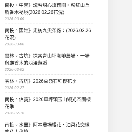
南投。中寮》瑰蜜甜心玫瑰園。粉紅山丘
麝香木祕境(2026.02.26花況)
2026-03-09
南投。國姓》走訪九尖茶廠：(2026.02.26
花況)
2026-03-06
雲林。古坑》探索青山坪咖啡農場、一場
與麝香木的浪漫邂逅
2026-03-02
雲林。古坑》2026草嶺石壁櫻花季
2026-02-27
南投。信義》2026草坪頭玉山觀光茶園櫻
花季
2026-02-18
南投。水里》阿本農場櫻花、油菜花交織
的私人秘境