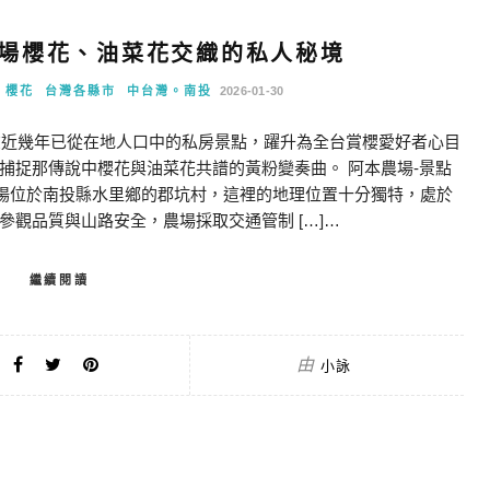
場櫻花、油菜花交織的私人秘境
。櫻花
台灣各縣市
中台灣。南投
2026-01-30
，在近幾年已從在地人口中的私房景點，躍升為全台賞櫻愛好者心目
捕捉那傳說中櫻花與油菜花共譜的黃粉變奏曲。 阿本農場-景點
本農場位於南投縣水里鄉的郡坑村，這裡的地理位置十分獨特，處於
觀品質與山路安全，農場採取交通管制 […]…
繼續閱讀
由
小詠