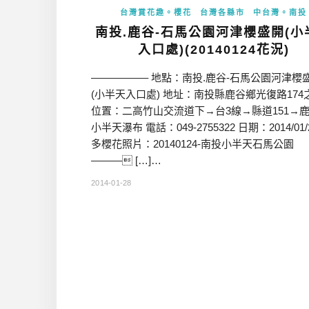
台灣賞花趣。櫻花
台灣各縣市
中台灣。南投
南投.鹿谷-石馬公園河津櫻盛開(小
入口處)(20140124花況)
—————– 地點：南投.鹿谷-石馬公園河津櫻
(小半天入口處) 地址：南投縣鹿谷鄉光復路174
位置：二高竹山交流道下→台3線→縣道151→
小半天瀑布 電話：049-2755322 日期：2014/01/
多櫻花照片：20140124-南投小半天石馬公園
——— […]…
2014-01-28