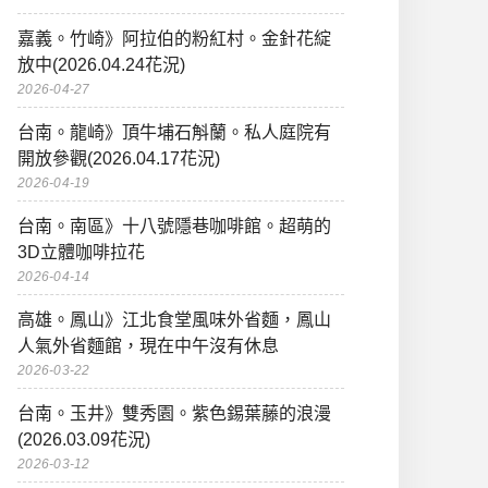
嘉義。竹崎》阿拉伯的粉紅村。金針花綻
放中(2026.04.24花況)
2026-04-27
台南。龍崎》頂牛埔石斛蘭。私人庭院有
開放參觀(2026.04.17花況)
2026-04-19
台南。南區》十八號隱巷咖啡館。超萌的
3D立體咖啡拉花
2026-04-14
高雄。鳳山》江北食堂風味外省麵，鳳山
人氣外省麵館，現在中午沒有休息
2026-03-22
台南。玉井》雙秀園。紫色錫葉藤的浪漫
(2026.03.09花況)
2026-03-12