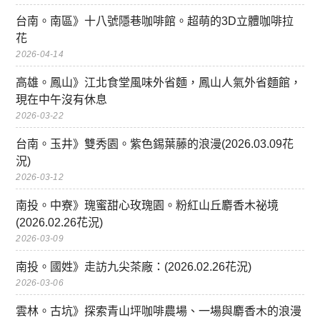
台南。南區》十八號隱巷咖啡館。超萌的3D立體咖啡拉
花
2026-04-14
高雄。鳳山》江北食堂風味外省麵，鳳山人氣外省麵館，
現在中午沒有休息
2026-03-22
台南。玉井》雙秀園。紫色錫葉藤的浪漫(2026.03.09花
況)
2026-03-12
南投。中寮》瑰蜜甜心玫瑰園。粉紅山丘麝香木祕境
(2026.02.26花況)
2026-03-09
南投。國姓》走訪九尖茶廠：(2026.02.26花況)
2026-03-06
雲林。古坑》探索青山坪咖啡農場、一場與麝香木的浪漫