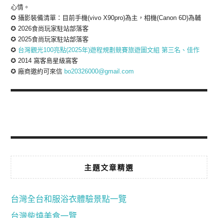
心情。
✪ 攝影裝備清單：目前手機(vivo X90pro)為主，相機(Canon 6D)為輔
✪ 2026食尚玩家駐站部落客
✪ 2025食尚玩家駐站部落客
✪
台灣觀光100亮點(2025年)遊程規劃競賽旅遊圖文組 第三名、佳作
✪ 2014 窩客島星級窩客
✪ 廠商邀約可來信
bo20326000@gmail.com
主題文章精選
台灣全台和服浴衣體驗景點一覽
台灣柴燒美食一覽