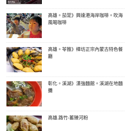
高雄。茄萣》興達港海岸咖啡。吹海
風喝咖啡
高雄。苓雅》樺坊正宗內蒙古特色餐
廳
彰化。溪湖》漢強麵館。溪湖在地麵
攤
高雄.路竹-蓄臻河粉