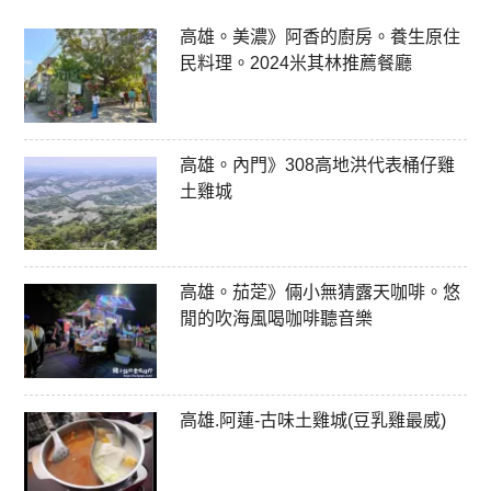
高雄。美濃》阿香的廚房。養生原住
民料理。2024米其林推薦餐廳
高雄。內門》308高地洪代表桶仔雞
土雞城
高雄。茄萣》倆小無猜露天咖啡。悠
閒的吹海風喝咖啡聽音樂
高雄.阿蓮-古味土雞城(豆乳雞最威)