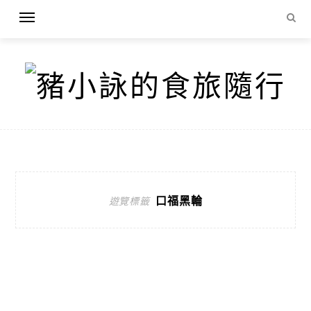
口福黑輪
遊覽標籤