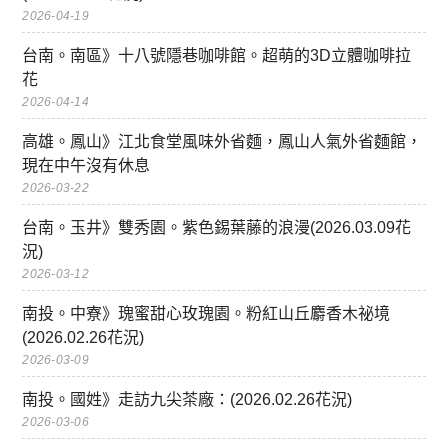
2026-04-19
台南。南區》十八號隱巷咖啡館。超萌的3D立體咖啡拉
花
2026-04-14
高雄。鳳山》江北食堂風味外省麵，鳳山人氣外省麵館，
現在中午沒有休息
2026-03-22
台南。玉井》雙秀園。紫色錫葉藤的浪漫(2026.03.09花
況)
2026-03-12
南投。中寮》瑰蜜甜心玫瑰園。粉紅山丘麝香木祕境
(2026.02.26花況)
2026-03-09
南投。國姓》走訪九尖茶廠：(2026.02.26花況)
2026-03-06