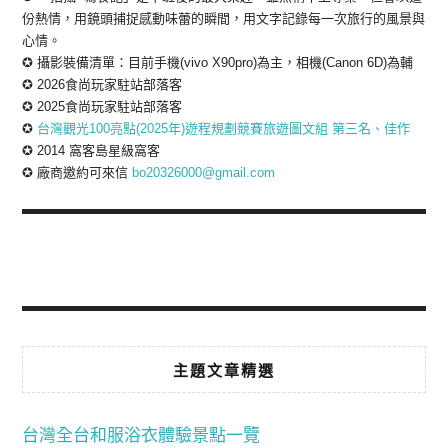
份熱情，用鏡頭捕捉感動味蕾的瞬間，用文字記錄每一次旅行的風景與
心情。
✪ 攝影裝備清單：目前手機(vivo X90pro)為主，相機(Canon 6D)為輔
✪ 2026食尚玩家駐站部落客
✪ 2025食尚玩家駐站部落客
✪
台灣觀光100亮點(2025年)遊程規劃競賽旅遊圖文組 第三名、佳作
✪ 2014 窩客島星級窩客
✪ 廠商邀約可來信
bo20326000@gmail.com
主題文章精選
台灣全台和服浴衣體驗景點一覽