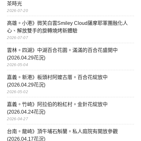
茶時光
2026-07-20
高雄。小港》微笑白雲Smiley Cloud薩摩耶軍團融化人
心、解放雙手的旋轉燒烤新體驗
2026-07-07
雲林。四湖》中湖百合花園。滿滿的百合花盛開中
(2026.04.29花況)
2026-05-04
嘉義。新港》板頭村阿嬤古厝。百合花綻放中
(2026.04.29花況)
2026-05-02
嘉義。竹崎》阿拉伯的粉紅村。金針花綻放中
(2026.04.24花況)
2026-04-27
台南。龍崎》頂牛埔石斛蘭。私人庭院有開放參觀
(2026.04.17花況)