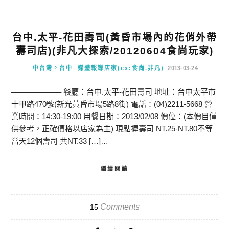
台中.太平-花田壽司(黃昏市場內的花俏外帶
壽司店)(非凡大探索/20120604食尚玩家)
中台灣。台中
媒體報導店家(ex:食尚.非凡)
2013-03-24
——————– 餐廳：台中.太平-花田壽司 地址：台中太平市
十甲路470號(新光黃昏市場5路8街) 電話：(04)2211-5668 營
業時間：14:30-19:00 用餐日期：2013/02/08 價位：(本價目僅
供參考，正確價格以店家為主) 現點握壽司 NT.25-NT.80不等
當天12個壽司 共NT.33 […]…
繼續閱讀
Comments
15