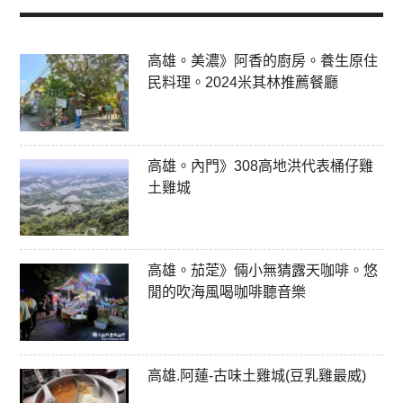
高雄。美濃》阿香的廚房。養生原住
民料理。2024米其林推薦餐廳
高雄。內門》308高地洪代表桶仔雞
土雞城
高雄。茄萣》倆小無猜露天咖啡。悠
閒的吹海風喝咖啡聽音樂
高雄.阿蓮-古味土雞城(豆乳雞最威)