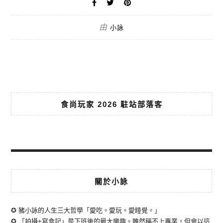
由
小詠
食尚玩家 2026 駐站部落客
關於小詠
✪ 豬小詠的人生三大哲學「愛吃。愛玩。愛睡覺。」
✪ 「拍攝+寫食記」是下班後的最大樂趣。雖然稱不上專業，但會以這