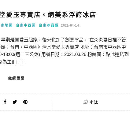
堂愛玉專賣店。網美系浮誇冰店
台南地區
台南中西區
台南冰品類
2021-04-14
 早期是賣愛玉起家，後來也加了創意冰品， 在炎炎夏日裡不管
餐廳：台南。中西區》清水堂愛玉專賣店 地址：台南市中西區中
:00-18:00(週二三公休) 用餐日期：2021.03.26 粉絲團：點此連結到
主)[ […]…
繼續閱讀
由
小詠