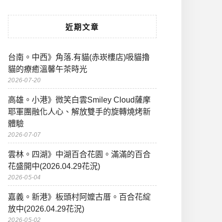
近期文章
台南。中西》角落.有貓(赤崁樓店)吸貓擼
貓的療癒溫馨午茶時光
2026-07-20
高雄。小港》微笑白雲Smiley Cloud薩摩
耶軍團融化人心、解放雙手的旋轉燒烤新
體驗
2026-07-07
雲林。四湖》中湖百合花園。滿滿的百合
花盛開中(2026.04.29花況)
2026-05-04
嘉義。新港》板頭村阿嬤古厝。百合花綻
放中(2026.04.29花況)
2026-05-02