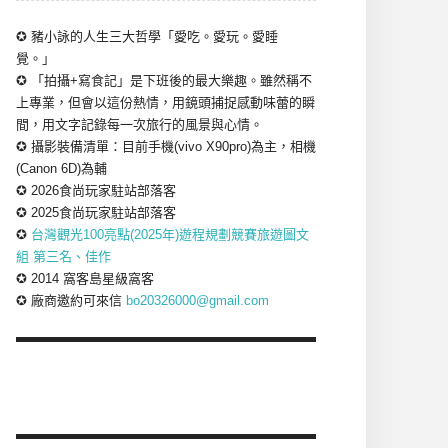
✪ 豬小詠的人生三大哲學「愛吃。愛玩。愛睡
覺。」
✪ 「拍攝+寫食記」是下班後的最大樂趣。雖然稱不
上專業，但會以這份熱情，用鏡頭捕捉感動味蕾的瞬
間，用文字記錄每一次旅行的風景與心情。
✪ 攝影裝備清單：目前手機(vivo X90pro)為主，相機
(Canon 6D)為輔
✪ 2026食尚玩家駐站部落客
✪ 2025食尚玩家駐站部落客
✪
台灣觀光100亮點(2025年)遊程規劃競賽旅遊圖文
組 第三名、佳作
✪ 2014 窩客島星級窩客
✪ 廠商邀約可來信
bo20326000@gmail.com