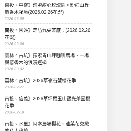
南投。中寮》瑰蜜甜心玫瑰園。粉紅山丘
麝香木祕境(2026.02.26花況)
2026-03-09
南投。國姓》走訪九尖茶廠：(2026.02.26
花況)
2026-03-06
雲林。古坑》探索青山坪咖啡農場、一場
與麝香木的浪漫邂逅
2026-03-02
雲林。古坑》2026草嶺石壁櫻花季
2026-02-27
南投。信義》2026草坪頭玉山觀光茶園櫻
花季
2026-02-18
南投。水里》阿本農場櫻花、油菜花交織
的私人秘境