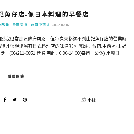
記魚仔店-像日本料理的早餐店
小吃類
台南美食
台南中西區
2017-02-07
雖然我很常走這條府前路，但每次來都遇不到山記魚仔店的營業時
訪後才發現還蠻有日式料理店的味道呢。 餐廳：台南.中西區-山記
6)211-0851 營業時間：6:00-14:00(每週一公休) 用餐日
繼續閱讀
由
小詠