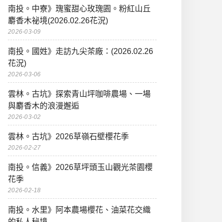
南投。中寮》瑰蜜甜心玫瑰園。粉紅山丘
麝香木祕境(2026.02.26花況)
2026-03-09
南投。國姓》走訪九尖茶廠：(2026.02.26
花況)
2026-03-06
雲林。古坑》探索青山坪咖啡農場、一場
與麝香木的浪漫邂逅
2026-03-02
雲林。古坑》2026草嶺石壁櫻花季
2026-02-27
南投。信義》2026草坪頭玉山觀光茶園櫻
花季
2026-02-18
南投。水里》阿本農場櫻花、油菜花交織
的私人秘境