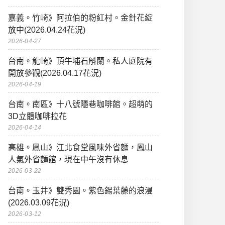
嘉義。竹崎》阿拉伯的粉紅村。金針花綻
放中(2026.04.24花況)
2026-04-27
台南。龍崎》頂牛埔石斛蘭。私人庭院有
開放參觀(2026.04.17花況)
2026-04-19
台南。南區》十八號隱巷咖啡館。超萌的
3D立體咖啡拉花
2026-04-14
高雄。鳳山》江北食堂風味外省麵，鳳山
人氣外省麵館，現在中午沒有休息
2026-03-22
台南。玉井》雙秀園。紫色錫葉藤的浪漫
(2026.03.09花況)
2026-03-12