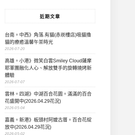
近期文章
台南。中西》角落.有貓(赤崁樓店)吸貓擼
貓的療癒溫馨午茶時光
2026-07-20
高雄。小港》微笑白雲Smiley Cloud薩摩
耶軍團融化人心、解放雙手的旋轉燒烤新
體驗
2026-07-07
雲林。四湖》中湖百合花園。滿滿的百合
花盛開中(2026.04.29花況)
2026-05-04
嘉義。新港》板頭村阿嬤古厝。百合花綻
放中(2026.04.29花況)
2026-05-02