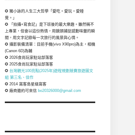
✪ 豬小詠的人生三大哲學「愛吃。愛玩。愛睡
覺。」
✪ 「拍攝+寫食記」是下班後的最大樂趣。雖然稱不
上專業，但會以這份熱情，用鏡頭捕捉感動味蕾的瞬
間，用文字記錄每一次旅行的風景與心情。
✪ 攝影裝備清單：目前手機(vivo X90pro)為主，相機
(Canon 6D)為輔
✪ 2026食尚玩家駐站部落客
✪ 2025食尚玩家駐站部落客
✪
台灣觀光100亮點(2025年)遊程規劃競賽旅遊圖文
組 第三名、佳作
✪ 2014 窩客島星級窩客
✪ 廠商邀約可來信
bo20326000@gmail.com