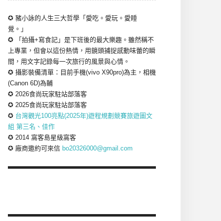
✪ 豬小詠的人生三大哲學「愛吃。愛玩。愛睡
覺。」
✪ 「拍攝+寫食記」是下班後的最大樂趣。雖然稱不
上專業，但會以這份熱情，用鏡頭捕捉感動味蕾的瞬
間，用文字記錄每一次旅行的風景與心情。
✪ 攝影裝備清單：目前手機(vivo X90pro)為主，相機
(Canon 6D)為輔
✪ 2026食尚玩家駐站部落客
✪ 2025食尚玩家駐站部落客
✪
台灣觀光100亮點(2025年)遊程規劃競賽旅遊圖文
組 第三名、佳作
✪ 2014 窩客島星級窩客
✪ 廠商邀約可來信
bo20326000@gmail.com