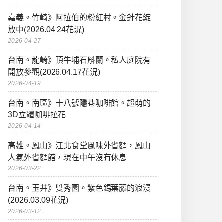
嘉義。竹崎》阿拉伯的粉紅村。金針花綻
放中(2026.04.24花況)
2026-04-27
台南。龍崎》頂牛埔石斛蘭。私人庭院有
開放參觀(2026.04.17花況)
2026-04-19
台南。南區》十八號隱巷咖啡館。超萌的
3D立體咖啡拉花
2026-04-14
高雄。鳳山》江北食堂風味外省麵，鳳山
人氣外省麵館，現在中午沒有休息
2026-03-22
台南。玉井》雙秀園。紫色錫葉藤的浪漫
(2026.03.09花況)
2026-03-12