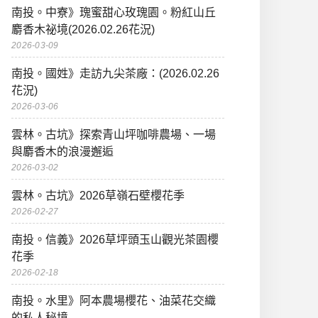
南投。中寮》瑰蜜甜心玫瑰園。粉紅山丘
麝香木祕境(2026.02.26花況)
2026-03-09
南投。國姓》走訪九尖茶廠：(2026.02.26
花況)
2026-03-06
雲林。古坑》探索青山坪咖啡農場、一場
與麝香木的浪漫邂逅
2026-03-02
雲林。古坑》2026草嶺石壁櫻花季
2026-02-27
南投。信義》2026草坪頭玉山觀光茶園櫻
花季
2026-02-18
南投。水里》阿本農場櫻花、油菜花交織
的私人秘境