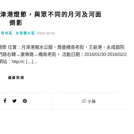
水月津港燈節，與眾不同的月河及河面
倒影
台南地區
台南鹽水區
2016-02-02
津港燈節 位置：月津港親水公園，周邊橋南老街，王爺港，永成戲院
→康樂路→橋南老街。 活動日期：2016/01/30-2016/02/2
站：http://c […]…
繼續閱讀
由
小詠