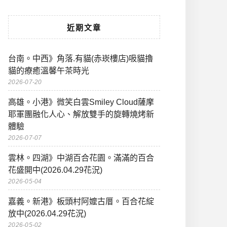
近期文章
台南。中西》角落.有貓(赤崁樓店)吸貓擼
貓的療癒溫馨午茶時光
2026-07-20
高雄。小港》微笑白雲Smiley Cloud薩摩
耶軍團融化人心、解放雙手的旋轉燒烤新
體驗
2026-07-07
雲林。四湖》中湖百合花園。滿滿的百合
花盛開中(2026.04.29花況)
2026-05-04
嘉義。新港》板頭村阿嬤古厝。百合花綻
放中(2026.04.29花況)
2026-05-02