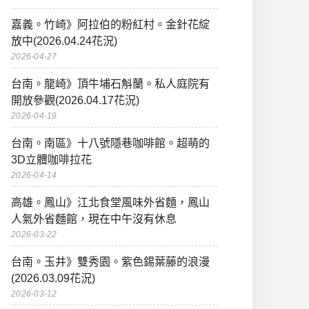
嘉義。竹崎》阿拉伯的粉紅村。金針花綻
放中(2026.04.24花況)
2026-04-27
台南。龍崎》頂牛埔石斛蘭。私人庭院有
開放參觀(2026.04.17花況)
2026-04-19
台南。南區》十八號隱巷咖啡館。超萌的
3D立體咖啡拉花
2026-04-14
高雄。鳳山》江北食堂風味外省麵，鳳山
人氣外省麵館，現在中午沒有休息
2026-03-22
台南。玉井》雙秀園。紫色錫葉藤的浪漫
(2026.03.09花況)
2026-03-12