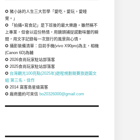
✪ 豬小詠的人生三大哲學「愛吃。愛玩。愛睡
覺。」
✪ 「拍攝+寫食記」是下班後的最大樂趣。雖然稱不
上專業，但會以這份熱情，用鏡頭捕捉感動味蕾的瞬
間，用文字記錄每一次旅行的風景與心情。
✪ 攝影裝備清單：目前手機(vivo X90pro)為主，相機
(Canon 6D)為輔
✪ 2026食尚玩家駐站部落客
✪ 2025食尚玩家駐站部落客
✪
台灣觀光100亮點(2025年)遊程規劃競賽旅遊圖文
組 第三名、佳作
✪ 2014 窩客島星級窩客
✪ 廠商邀約可來信
bo20326000@gmail.com