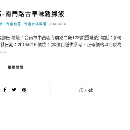
區-南門路古早味豬腳飯
食
台南地區
台南台式料理
2014-06-16
腳飯 地址：台南市中西區府前路二段123號(遷址後) 電話：(06)
-20:30 用餐日期：2014/6/16 價位：(本價目僅供參考，正確價格以店家為
…]…
繼續閱讀
由
小詠