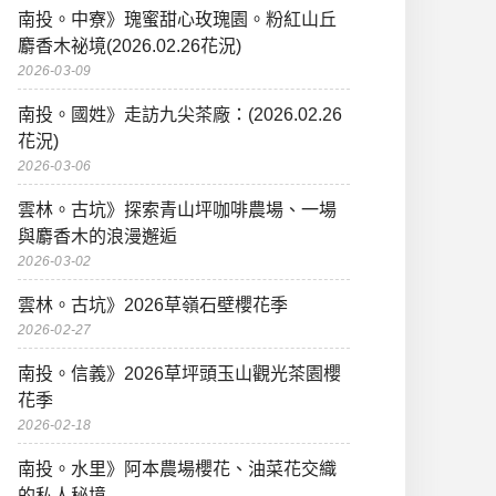
南投。中寮》瑰蜜甜心玫瑰園。粉紅山丘
麝香木祕境(2026.02.26花況)
2026-03-09
南投。國姓》走訪九尖茶廠：(2026.02.26
花況)
2026-03-06
雲林。古坑》探索青山坪咖啡農場、一場
與麝香木的浪漫邂逅
2026-03-02
雲林。古坑》2026草嶺石壁櫻花季
2026-02-27
南投。信義》2026草坪頭玉山觀光茶園櫻
花季
2026-02-18
南投。水里》阿本農場櫻花、油菜花交織
的私人秘境