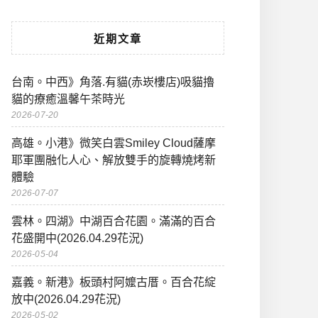
近期文章
台南。中西》角落.有貓(赤崁樓店)吸貓擼
貓的療癒溫馨午茶時光
2026-07-20
高雄。小港》微笑白雲Smiley Cloud薩摩
耶軍團融化人心、解放雙手的旋轉燒烤新
體驗
2026-07-07
雲林。四湖》中湖百合花園。滿滿的百合
花盛開中(2026.04.29花況)
2026-05-04
嘉義。新港》板頭村阿嬤古厝。百合花綻
放中(2026.04.29花況)
2026-05-02