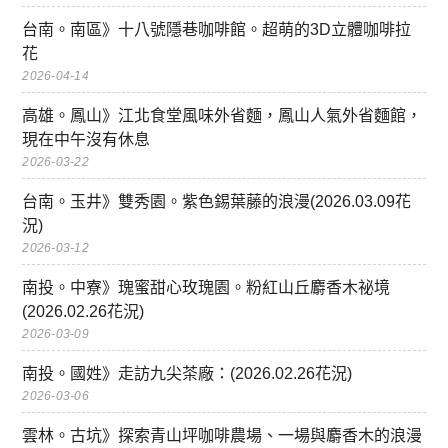
台南。南區》十八號隱巷咖啡館。超萌的3D立體咖啡拉
花
2026-04-14
高雄。鳳山》江北食堂風味外省麵，鳳山人氣外省麵館，
現在中午沒有休息
2026-03-22
台南。玉井》雙秀園。紫色錫葉藤的浪漫(2026.03.09花
況)
2026-03-12
南投。中寮》瑰蜜甜心玫瑰園。粉紅山丘麝香木祕境
(2026.02.26花況)
2026-03-09
南投。國姓》走訪九尖茶廠：(2026.02.26花況)
2026-03-06
雲林。古坑》探索青山坪咖啡農場、一場與麝香木的浪漫