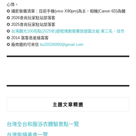
心情。
✪ 攝影裝備清單：目前手機(vivo X90pro)為主，相機(Canon 6D)為輔
✪ 2026食尚玩家駐站部落客
✪ 2025食尚玩家駐站部落客
✪
台灣觀光100亮點(2025年)遊程規劃競賽旅遊圖文組 第三名、佳作
✪ 2014 窩客島星級窩客
✪ 廠商邀約可來信
bo20326000@gmail.com
主題文章精選
台灣全台和服浴衣體驗景點一覽
台灣柴燒美食一覽