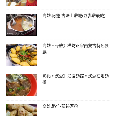
高雄.阿蓮-古味土雞城(豆乳雞最威)
高雄。苓雅》樺坊正宗內蒙古特色餐
廳
彰化。溪湖》漢強麵館。溪湖在地麵
攤
高雄.路竹-蓄臻河粉