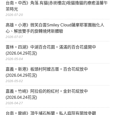
台南。中西》角落.有貓(赤崁樓店)吸貓擼貓的療癒溫馨午
茶時光
2026-07-20
高雄。小港》微笑白雲Smiley Cloud薩摩耶軍團融化人
心、解放雙手的旋轉燒烤新體驗
2026-07-07
雲林。四湖》中湖百合花園。滿滿的百合花盛開中
(2026.04.29花況)
2026-05-04
嘉義。新港》板頭村阿嬤古厝。百合花綻放中
(2026.04.29花況)
2026-05-02
嘉義。竹崎》阿拉伯的粉紅村。金針花綻放中
(2026.04.24花況)
2026-04-27
台南。龍崎》頂牛埔石斛蘭。私人庭院有開放參觀