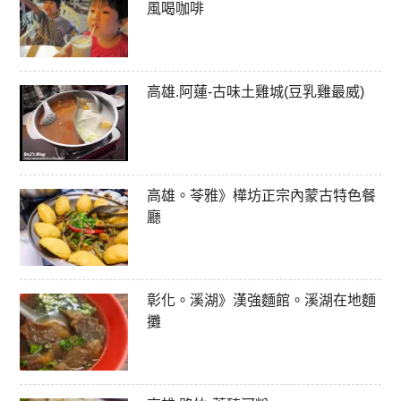
風喝咖啡
高雄.阿蓮-古味土雞城(豆乳雞最威)
高雄。苓雅》樺坊正宗內蒙古特色餐
廳
彰化。溪湖》漢強麵館。溪湖在地麵
攤