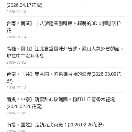
(2026.04.17花況)
2026-04-19
台南。南區》十八號隱巷咖啡館。超萌的3D立體咖啡拉
花
2026-04-14
高雄。鳳山》江北食堂風味外省麵，鳳山人氣外省麵館，
現在中午沒有休息
2026-03-22
台南。玉井》雙秀園。紫色錫葉藤的浪漫(2026.03.09花
況)
2026-03-12
南投。中寮》瑰蜜甜心玫瑰園。粉紅山丘麝香木祕境
(2026.02.26花況)
2026-03-09
南投。國姓》走訪九尖茶廠：(2026.02.26花況)
2026-03-06