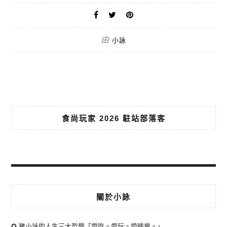
由
小詠
食尚玩家 2026 駐站部落客
關於小詠
✪ 豬小詠的人生三大哲學「愛吃。愛玩。愛睡覺。」