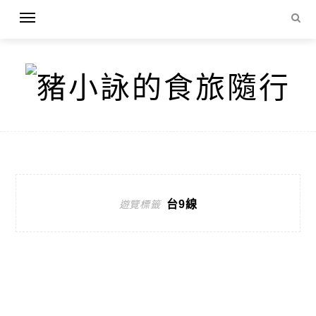
台9線
遊覽標籤