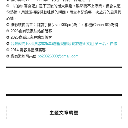
✪ 「拍攝+寫食記」是下班後的最大樂趣。雖然稱不上專業，但會以這
份熱情，用鏡頭捕捉感動味蕾的瞬間，用文字記錄每一次旅行的風景與
心情。
✪ 攝影裝備清單：目前手機(vivo X90pro)為主，相機(Canon 6D)為輔
✪ 2026食尚玩家駐站部落客
✪ 2025食尚玩家駐站部落客
✪
台灣觀光100亮點(2025年)遊程規劃競賽旅遊圖文組 第三名、佳作
✪ 2014 窩客島星級窩客
✪ 廠商邀約可來信
bo20326000@gmail.com
主題文章精選