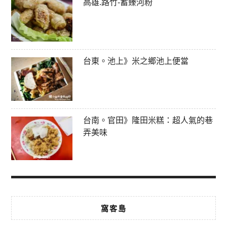
高雄.路竹-蓄臻河粉
台東。池上》米之鄉池上便當
台南。官田》隆田米糕：超人氣的巷
弄美味
窩客島