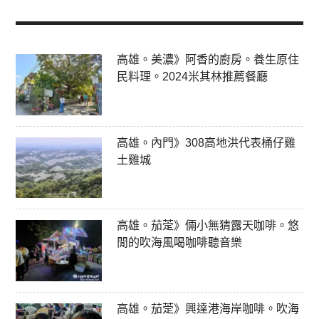
高雄。美濃》阿香的廚房。養生原住
民料理。2024米其林推薦餐廳
高雄。內門》308高地洪代表桶仔雞
土雞城
高雄。茄萣》倆小無猜露天咖啡。悠
閒的吹海風喝咖啡聽音樂
高雄。茄萣》興達港海岸咖啡。吹海