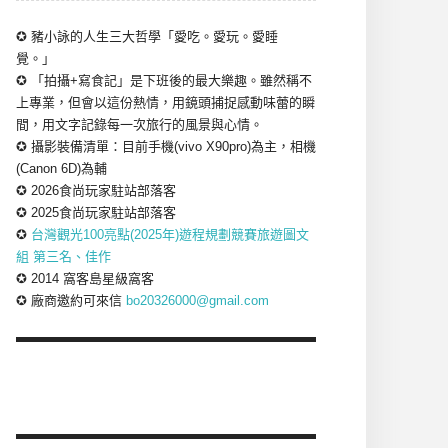
✪ 豬小詠的人生三大哲學「愛吃。愛玩。愛睡
覺。」
✪ 「拍攝+寫食記」是下班後的最大樂趣。雖然稱不
上專業，但會以這份熱情，用鏡頭捕捉感動味蕾的瞬
間，用文字記錄每一次旅行的風景與心情。
✪ 攝影裝備清單：目前手機(vivo X90pro)為主，相機
(Canon 6D)為輔
✪ 2026食尚玩家駐站部落客
✪ 2025食尚玩家駐站部落客
✪
台灣觀光100亮點(2025年)遊程規劃競賽旅遊圖文
組 第三名、佳作
✪ 2014 窩客島星級窩客
✪ 廠商邀約可來信
bo20326000@gmail.com