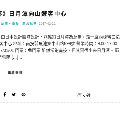
鄉》日月潭向山遊客中心
中台灣。南投
生活記事
2017-02-22
 由日本設計團隊設計，以擁抱日月潭為意象，是一座兩棟彎曲造
心 地址：南投縣魚池鄉中山路599號 營業時間：9:00-17:00
：2017/01/01 門票：免門票 雖然常跑南投，但其實很少來日月潭。 區
陌 […]…
繼續閱讀
由
小詠