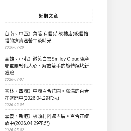
近期文章
台南。中西》角落.有貓(赤崁樓店)吸貓擼
貓的療癒溫馨午茶時光
2026-07-20
高雄。小港》微笑白雲Smiley Cloud薩摩
耶軍團融化人心、解放雙手的旋轉燒烤新
體驗
2026-07-07
雲林。四湖》中湖百合花園。滿滿的百合
花盛開中(2026.04.29花況)
2026-05-04
嘉義。新港》板頭村阿嬤古厝。百合花綻
放中(2026.04.29花況)
2026-05-02