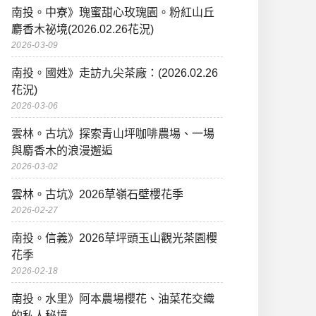
南投。中寮》瑰蜜甜心玫瑰園。粉紅山丘
麝香木祕境(2026.02.26花況)
2026-03-09
南投。國姓》走訪九尖茶廠：(2026.02.26
花況)
2026-03-06
雲林。古坑》探索青山坪咖啡農場、一場
與麝香木的浪漫邂逅
2026-03-02
雲林。古坑》2026草嶺石壁櫻花季
2026-02-27
南投。信義》2026草坪頭玉山觀光茶園櫻
花季
2026-02-18
南投。水里》阿本農場櫻花、油菜花交織
的私人秘境