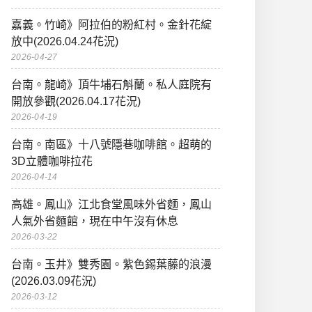
嘉義。竹崎》阿拉伯的粉紅村。金針花綻
放中(2026.04.24花況)
2026-04-27
台南。龍崎》頂牛埔石斛蘭。私人庭院有
開放參觀(2026.04.17花況)
2026-04-19
台南。南區》十八號隱巷咖啡館。超萌的
3D立體咖啡拉花
2026-04-14
高雄。鳳山》江北食堂風味外省麵，鳳山
人氣外省麵館，現在中午沒有休息
2026-03-22
台南。玉井》雙秀園。紫色錫葉藤的浪漫
(2026.03.09花況)
2026-03-12