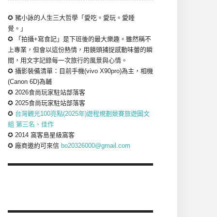
✪ 豬小詠的人生三大哲學「愛吃。愛玩。愛睡
覺。」
✪ 「拍攝+寫食記」是下班後的最大樂趣。雖然稱不
上專業，但會以這份熱情，用鏡頭捕捉感動味蕾的瞬
間，用文字記錄每一次旅行的風景與心情。
✪ 攝影裝備清單：目前手機(vivo X90pro)為主，相機
(Canon 6D)為輔
✪ 2026食尚玩家駐站部落客
✪ 2025食尚玩家駐站部落客
✪
台灣觀光100亮點(2025年)遊程規劃競賽旅遊圖文
組 第三名、佳作
✪ 2014 窩客島星級窩客
✪ 廠商邀約可來信
bo20326000@gmail.com