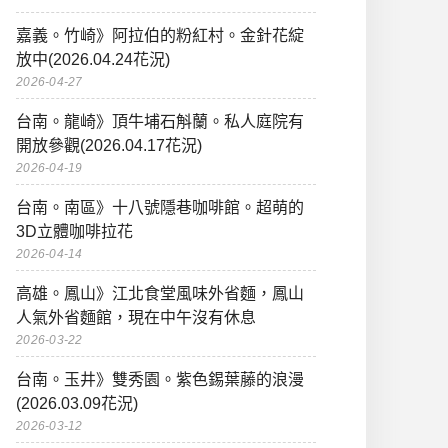
嘉義。竹崎》阿拉伯的粉紅村。金針花綻
放中(2026.04.24花況)
2026-04-27
台南。龍崎》頂牛埔石斛蘭。私人庭院有
開放參觀(2026.04.17花況)
2026-04-19
台南。南區》十八號隱巷咖啡館。超萌的
3D立體咖啡拉花
2026-04-14
高雄。鳳山》江北食堂風味外省麵，鳳山
人氣外省麵館，現在中午沒有休息
2026-03-22
台南。玉井》雙秀園。紫色錫葉藤的浪漫
(2026.03.09花況)
2026-03-12