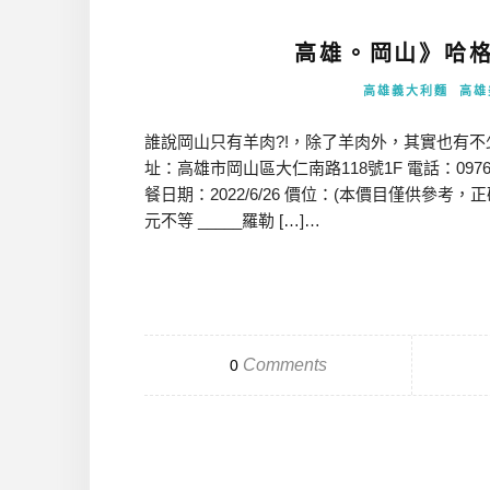
高雄。岡山》哈格里
高雄義大利麵
高雄
誰說岡山只有羊肉?!，除了羊肉外，其實也有不
址：高雄市岡山區大仁南路118號1F 電話：0976 850 
餐日期：2022/6/26 價位：(本價目僅供參考，正
元不等 _____羅勒 […]…
Comments
0