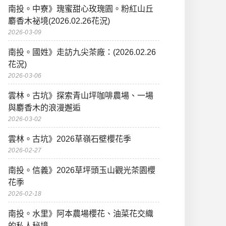
南投。中寮》瑰蜜甜心玫瑰園。粉紅山丘
麝香木祕境(2026.02.26花況)
2026-03-09
南投。國姓》走訪九尖茶廠：(2026.02.26
花況)
2026-03-06
雲林。古坑》探索青山坪咖啡農場、一場
與麝香木的浪漫邂逅
2026-03-02
雲林。古坑》2026草嶺石壁櫻花季
2026-02-27
南投。信義》2026草坪頭玉山觀光茶園櫻
花季
2026-02-18
南投。水里》阿本農場櫻花、油菜花交織
的私人秘境