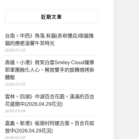
近期文章
台南。中西》角落.有貓(赤崁樓店)吸貓擼
貓的療癒溫馨午茶時光
2026-07-20
高雄。小港》微笑白雲Smiley Cloud薩摩
耶軍團融化人心、解放雙手的旋轉燒烤新
體驗
2026-07-07
雲林。四湖》中湖百合花園。滿滿的百合
花盛開中(2026.04.29花況)
2026-05-04
嘉義。新港》板頭村阿嬤古厝。百合花綻
放中(2026.04.29花況)
2026-05-02