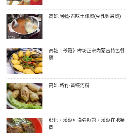
高雄.阿蓮-古味土雞城(豆乳雞最威)
高雄。苓雅》樺坊正宗內蒙古特色餐
廳
高雄.路竹-蓄臻河粉
彰化。溪湖》漢強麵館。溪湖在地麵
攤