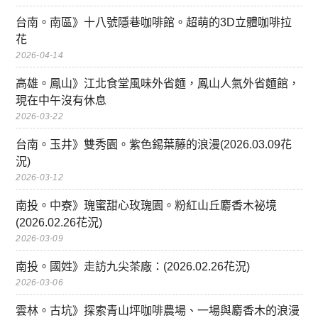
台南。南區》十八號隱巷咖啡館。超萌的3D立體咖啡拉
花
2026-04-14
高雄。鳳山》江北食堂風味外省麵，鳳山人氣外省麵館，
現在中午沒有休息
2026-03-22
台南。玉井》雙秀園。紫色錫葉藤的浪漫(2026.03.09花
況)
2026-03-12
南投。中寮》瑰蜜甜心玫瑰園。粉紅山丘麝香木祕境
(2026.02.26花況)
2026-03-09
南投。國姓》走訪九尖茶廠：(2026.02.26花況)
2026-03-06
雲林。古坑》探索青山坪咖啡農場、一場與麝香木的浪漫