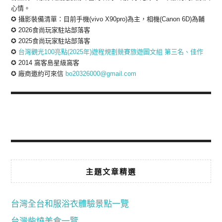
心情。
✪ 攝影裝備清單：目前手機(vivo X90pro)為主，相機(Canon 6D)為輔
✪ 2026食尚玩家駐站部落客
✪ 2025食尚玩家駐站部落客
✪
台灣觀光100亮點(2025年)遊程規劃競賽旅遊圖文組 第三名、佳作
✪ 2014 窩客島星級窩客
✪ 廠商邀約可來信
bo20326000@gmail.com
主題文章精選
台灣全台和服浴衣體驗景點一覽
台灣柴燒美食一覽