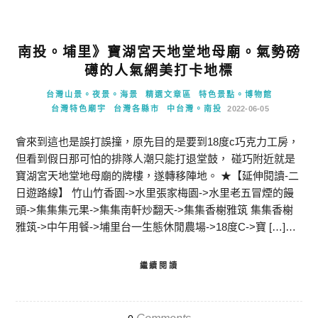
南投。埔里》寶湖宮天地堂地母廟。氣勢磅
礡的人氣網美打卡地標
台灣山景。夜景。海景
精選文章區
特色景點。博物館
台灣特色廟宇
台灣各縣市
中台灣。南投
2022-06-05
會來到這也是誤打誤撞，原先目的是要到18度c巧克力工房，
但看到假日那可怕的排隊人潮只能打退堂鼓， 碰巧附近就是
寶湖宮天地堂地母廟的牌樓，遂轉移陣地。 ★【延伸閱讀-二
日遊路線】 竹山竹香園->水里張家梅園->水里老五冒煙的饅
頭->集集集元果->集集南軒炒翻天->集集香榭雅筑 集集香榭
雅筑->中午用餐->埔里台一生態休閒農場->18度C->寶 […]…
繼續閱讀