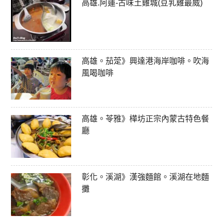
高雄.阿蓮-古味土雞城(豆乳雞最威)
高雄。茄萣》興達港海岸咖啡。吹海
風喝咖啡
高雄。苓雅》樺坊正宗內蒙古特色餐
廳
彰化。溪湖》漢強麵館。溪湖在地麵
攤