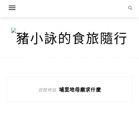
埔里地母廟求什麼
遊覽標籤