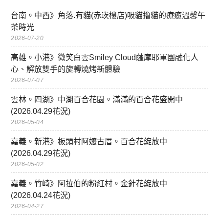
台南。中西》角落.有貓(赤崁樓店)吸貓擼貓的療癒溫馨午
茶時光
2026-07-20
高雄。小港》微笑白雲Smiley Cloud薩摩耶軍團融化人
心、解放雙手的旋轉燒烤新體驗
2026-07-07
雲林。四湖》中湖百合花園。滿滿的百合花盛開中
(2026.04.29花況)
2026-05-04
嘉義。新港》板頭村阿嬤古厝。百合花綻放中
(2026.04.29花況)
2026-05-02
嘉義。竹崎》阿拉伯的粉紅村。金針花綻放中
(2026.04.24花況)
2026-04-27