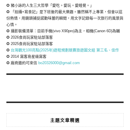
✪ 豬小詠的人生三大哲學「愛吃。愛玩。愛睡覺。」
✪ 「拍攝+寫食記」是下班後的最大樂趣。雖然稱不上專業，但會以這
份熱情，用鏡頭捕捉感動味蕾的瞬間，用文字記錄每一次旅行的風景與
心情。
✪ 攝影裝備清單：目前手機(vivo X90pro)為主，相機(Canon 6D)為輔
✪ 2026食尚玩家駐站部落客
✪ 2025食尚玩家駐站部落客
✪
台灣觀光100亮點(2025年)遊程規劃競賽旅遊圖文組 第三名、佳作
✪ 2014 窩客島星級窩客
✪ 廠商邀約可來信
bo20326000@gmail.com
主題文章精選