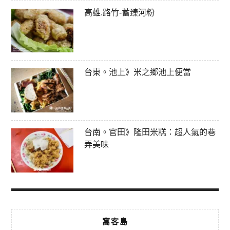
高雄.路竹-蓄臻河粉
台東。池上》米之鄉池上便當
台南。官田》隆田米糕：超人氣的巷
弄美味
窩客島