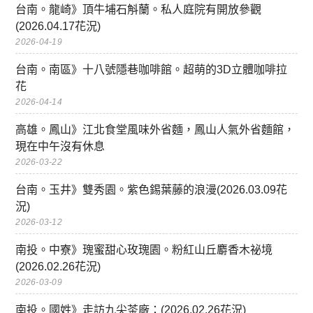
台南。龍崎》頂牛埔石斛蘭。私人庭院有開放參觀
(2026.04.17花況)
2026-04-19
台南。南區》十八號隱巷咖啡館。超萌的3D立體咖啡拉
花
2026-04-14
高雄。鳳山》江北食堂風味外省麵，鳳山人氣外省麵館，
現在中午沒有休息
2026-03-22
台南。玉井》雙秀園。紫色錫葉藤的浪漫(2026.03.09花
況)
2026-03-12
南投。中寮》瑰蜜甜心玫瑰園。粉紅山丘麝香木祕境
(2026.02.26花況)
2026-03-09
南投。國姓》走訪九尖茶廠：(2026.02.26花況)