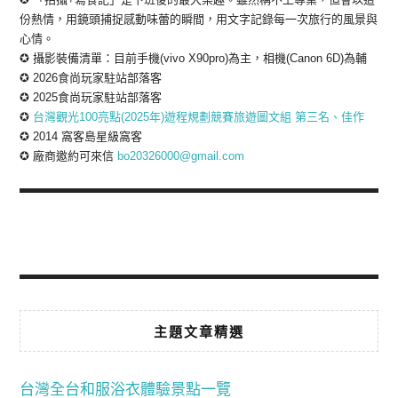
份熱情，用鏡頭捕捉感動味蕾的瞬間，用文字記錄每一次旅行的風景與
心情。
✪ 攝影裝備清單：目前手機(vivo X90pro)為主，相機(Canon 6D)為輔
✪ 2026食尚玩家駐站部落客
✪ 2025食尚玩家駐站部落客
✪
台灣觀光100亮點(2025年)遊程規劃競賽旅遊圖文組 第三名、佳作
✪ 2014 窩客島星級窩客
✪ 廠商邀約可來信
bo20326000@gmail.com
主題文章精選
台灣全台和服浴衣體驗景點一覽