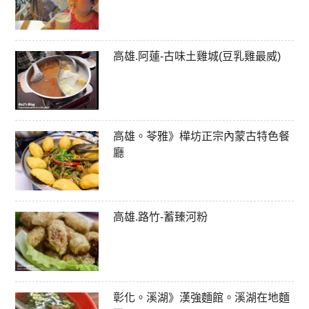
高雄.阿蓮-古味土雞城(豆乳雞最威)
高雄。苓雅》樺坊正宗內蒙古特色餐
廳
高雄.路竹-蓄臻河粉
彰化。溪湖》漢強麵館。溪湖在地麵