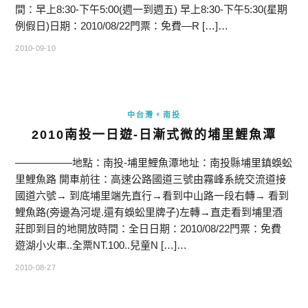
間：早上8:30-下午5:00(週一到週五) 早上8:30-下午5:30(星期
例假日)日期：2010/08/22門票：免費—R […]…
2010-09-10
中台灣。南投
2010南投一日遊-日漸式微的埔里鯉魚潭
—————–地點：南投-埔里鯉魚潭地址：南投縣埔里鎮蜈蚣
里鯉魚路 開車前往：高速公路國道三號由霧峰系統交流道接
國道六號→ 到底埔里端先直行→看到中山路一段右轉→ 看到
鯉魚路(旁邊為河堤.還有蜈蚣里牌子)左轉→直走看到埔里酒
莊即到目的地開放時間：全日日期：2010/08/22門票：免費
遊湖小火車..全票NT.100..兒童N […]…
2010-08-27