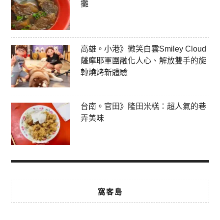
攤
高雄。小港》微笑白雲Smiley Cloud
薩摩耶軍團融化人心、解放雙手的旋
轉燒烤新體驗
台南。官田》隆田米糕：超人氣的巷
弄美味
窩客島