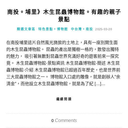
南投。埔里》木生昆蟲博物館。有趣的親子
景點
精選文章區
特色景點。博物館
中台灣。南投
2025-03-20
在南投埔里這片自然風光旖旎的土地上，具有一座別開生面
的木生昆蟲博物館。 昆蟲的產出是獨樹一格的，散發出獨特
的魅力， 吸引著無數對昆蟲世界充滿好奇的遊客前來一探究
竟。 木生昆蟲博物館-景點資訊 木生昆蟲博物館-簡述 木生昆
蟲博物館-介紹 木生昆蟲博物館已超過百年歷史，也是世界前
三大昆蟲博物館之一。 博物館入口處的雕像，就是創辦人”余
清金”，而他設立木生昆蟲博物館，就是為了紀 […]…
繼續閱讀
Comments
0