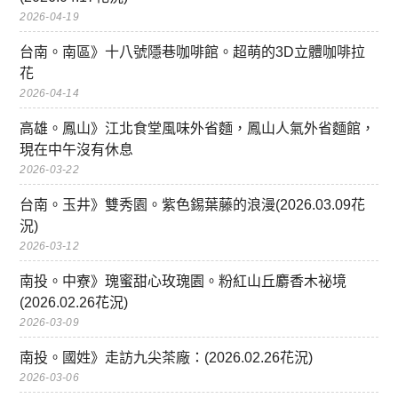
2026-04-19
台南。南區》十八號隱巷咖啡館。超萌的3D立體咖啡拉
花
2026-04-14
高雄。鳳山》江北食堂風味外省麵，鳳山人氣外省麵館，
現在中午沒有休息
2026-03-22
台南。玉井》雙秀園。紫色錫葉藤的浪漫(2026.03.09花
況)
2026-03-12
南投。中寮》瑰蜜甜心玫瑰園。粉紅山丘麝香木祕境
(2026.02.26花況)
2026-03-09
南投。國姓》走訪九尖茶廠：(2026.02.26花況)
2026-03-06