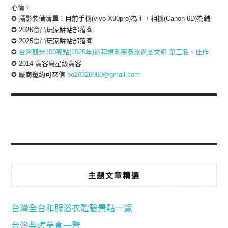
心情。
✪ 攝影裝備清單：目前手機(vivo X90pro)為主，相機(Canon 6D)為輔
✪ 2026食尚玩家駐站部落客
✪ 2025食尚玩家駐站部落客
✪
台灣觀光100亮點(2025年)遊程規劃競賽旅遊圖文組 第三名、佳作
✪ 2014 窩客島星級窩客
✪ 廠商邀約可來信
bo20326000@gmail.com
主題文章精選
台灣全台和服浴衣體驗景點一覽
台灣柴燒美食一覽