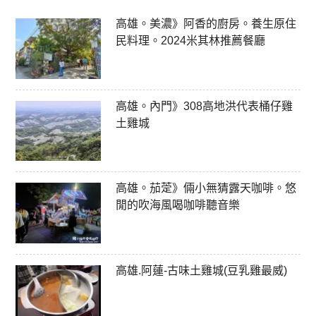
高雄。美濃》阿香的廚房。養生原住
民料理。2024米其林推薦餐廳
高雄。內門》308高地洪代表桶仔雞
土雞城
高雄。茄萣》倆小無猜露天咖啡。悠
閒的吹海風喝咖啡聽音樂
高雄.阿蓮-古味土雞城(豆乳雞最威)