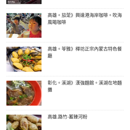
高雄。茄萣》興達港海岸咖啡。吹海
風喝咖啡
高雄。苓雅》樺坊正宗內蒙古特色餐
廳
彰化。溪湖》漢強麵館。溪湖在地麵
攤
高雄.路竹-蓄臻河粉