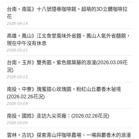
台南。南區》十八號隱巷咖啡館。超萌的3D立體咖啡拉
花
2026-04-14
高雄。鳳山》江北食堂風味外省麵，鳳山人氣外省麵館，
現在中午沒有休息
2026-03-22
台南。玉井》雙秀園。紫色錫葉藤的浪漫(2026.03.09花
況)
2026-03-12
南投。中寮》瑰蜜甜心玫瑰園。粉紅山丘麝香木祕境
(2026.02.26花況)
2026-03-09
南投。國姓》走訪九尖茶廠：(2026.02.26花況)
2026-03-06
雲林。古坑》探索青山坪咖啡農場、一場與麝香木的浪漫