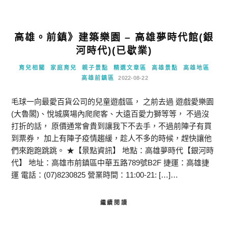
高雄。前鎮》建築樂園 – 高雄夢時代館(銀
河時代)(已歇業)
育兒相關
家庭育兒
親子景點
精選文章區
高雄景點
高雄地區
高雄前鎮區
2022-08-22
毛球一向最愛百貨公司的兒童遊戲區， 之前去過 遊戲愛樂園
(大魯閣)、悅城廣場內爬爬客、大遠百愛力獅等等， 不過沒
打折的話， 原價通常會貴到讓我下不去手，不過前陣子有買
到票券， 加上有陣子疫情趨緩，趁人不多的時候，趕快讓他
們來跑跑跳跳。 ★【景點資訊】 地點：高雄夢時代【銀河時
代】 地址：高雄市前鎮區中華五路789號B2F 捷運：高雄捷
運 電話：(07)8230825 營業時間：11:00-21: […]…
繼續閱讀