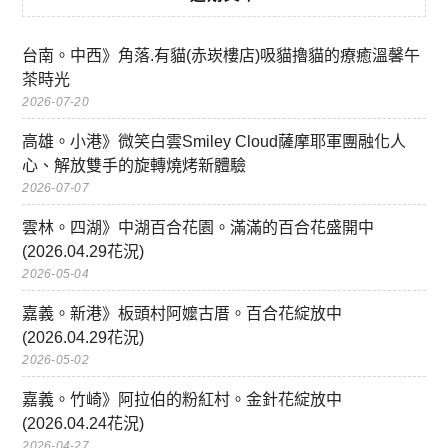
台南。中西》角落.有貓(赤崁樓店)吸貓擼貓的療癒溫馨午
茶時光
2026-07-20
高雄。小港》微笑白雲Smiley Cloud薩摩耶軍團融化人
心、解放雙手的旋轉燒烤新體驗
2026-07-07
雲林。四湖》中湖百合花園。滿滿的百合花盛開中
(2026.04.29花況)
2026-05-04
嘉義。新港》板頭村阿嬤古厝。百合花綻放中
(2026.04.29花況)
2026-05-02
嘉義。竹崎》阿拉伯的粉紅村。金針花綻放中
(2026.04.24花況)
2026-04-27