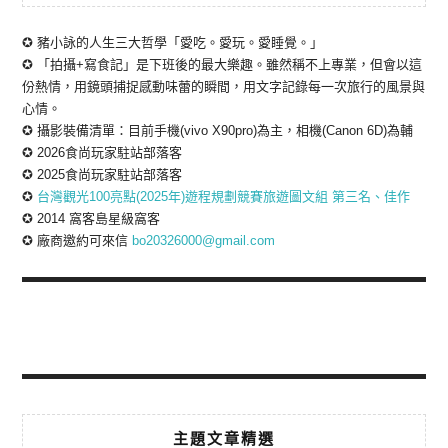
✪ 豬小詠的人生三大哲學「愛吃。愛玩。愛睡覺。」
✪ 「拍攝+寫食記」是下班後的最大樂趣。雖然稱不上專業，但會以這
份熱情，用鏡頭捕捉感動味蕾的瞬間，用文字記錄每一次旅行的風景與
心情。
✪ 攝影裝備清單：目前手機(vivo X90pro)為主，相機(Canon 6D)為輔
✪ 2026食尚玩家駐站部落客
✪ 2025食尚玩家駐站部落客
✪
台灣觀光100亮點(2025年)遊程規劃競賽旅遊圖文組 第三名、佳作
✪ 2014 窩客島星級窩客
✪ 廠商邀約可來信
bo20326000@gmail.com
主題文章精選