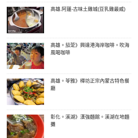
高雄.阿蓮-古味土雞城(豆乳雞最威)
高雄。茄萣》興達港海岸咖啡。吹海
風喝咖啡
高雄。苓雅》樺坊正宗內蒙古特色餐
廳
彰化。溪湖》漢強麵館。溪湖在地麵
攤