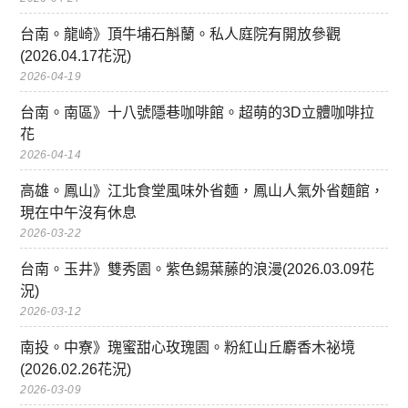
台南。龍崎》頂牛埔石斛蘭。私人庭院有開放參觀
(2026.04.17花況)
2026-04-19
台南。南區》十八號隱巷咖啡館。超萌的3D立體咖啡拉
花
2026-04-14
高雄。鳳山》江北食堂風味外省麵，鳳山人氣外省麵館，
現在中午沒有休息
2026-03-22
台南。玉井》雙秀園。紫色錫葉藤的浪漫(2026.03.09花
況)
2026-03-12
南投。中寮》瑰蜜甜心玫瑰園。粉紅山丘麝香木祕境
(2026.02.26花況)
2026-03-09