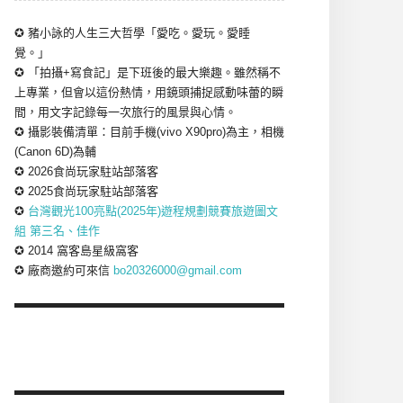
✪ 豬小詠的人生三大哲學「愛吃。愛玩。愛睡
覺。」
✪ 「拍攝+寫食記」是下班後的最大樂趣。雖然稱不
上專業，但會以這份熱情，用鏡頭捕捉感動味蕾的瞬
間，用文字記錄每一次旅行的風景與心情。
✪ 攝影裝備清單：目前手機(vivo X90pro)為主，相機
(Canon 6D)為輔
✪ 2026食尚玩家駐站部落客
✪ 2025食尚玩家駐站部落客
✪
台灣觀光100亮點(2025年)遊程規劃競賽旅遊圖文
組 第三名、佳作
✪ 2014 窩客島星級窩客
✪ 廠商邀約可來信
bo20326000@gmail.com