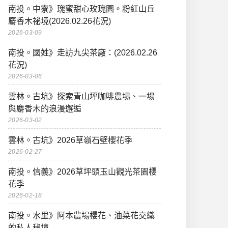
南投。中寮》瑰蜜甜心玫瑰園。粉紅山丘
麝香木祕境(2026.02.26花況)
2026-03-09
南投。國姓》走訪九尖茶廠：(2026.02.26
花況)
2026-03-06
雲林。古坑》探索青山坪咖啡農場、一場
與麝香木的浪漫邂逅
2026-03-02
雲林。古坑》2026草嶺石壁櫻花季
2026-02-27
南投。信義》2026草坪頭玉山觀光茶園櫻
花季
2026-02-18
南投。水里》阿本農場櫻花、油菜花交織
的私人秘境