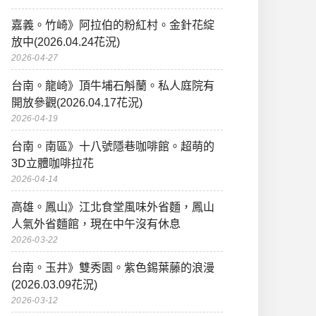
嘉義。竹崎》阿拉伯的粉紅村。金針花綻
放中(2026.04.24花況)
2026-04-27
台南。龍崎》頂牛埔石斛蘭。私人庭院有
開放參觀(2026.04.17花況)
2026-04-19
台南。南區》十八號隱巷咖啡館。超萌的
3D立體咖啡拉花
2026-04-14
高雄。鳳山》江北食堂風味外省麵，鳳山
人氣外省麵館，現在中午沒有休息
2026-03-22
台南。玉井》雙秀園。紫色錫葉藤的浪漫
(2026.03.09花況)
2026-03-12