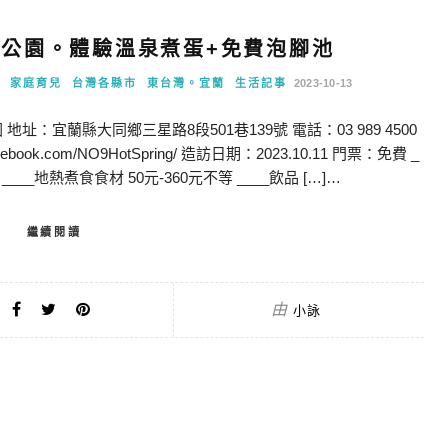
公園。體驗溫泉煮蛋+免費泡腳池
家庭育兒
台灣各縣市
東台灣。宜蘭
生活記事
2023-10-13
：宜蘭縣大同鄉三星路8段501巷139號 電話：03 989 4500
cebook.com/NO9HotSpring/ 造訪日期：2023.10.11 門票：免費 _
___地熱煮食食材 50元-360元不等 ____飲品 […]…
繼續閱讀
由
小詠