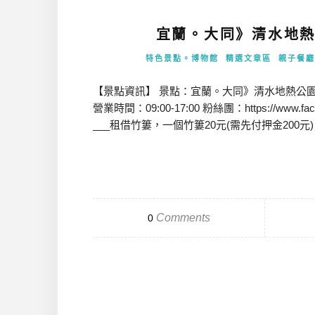
宜蘭。大同》清水地熱
特色景點。博物館
精選文章區
親子餐廳
【景點資訊】 景點：宜蘭。大同》清水地熱公園 地址
營業時間：09:00-17:00 粉絲團：https://www.fa
___租借竹簍，一個竹簍20元(需先付押金200元) _
Comments
0