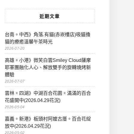
近期文章
台南。中西》角落.有貓(赤崁樓店)吸貓擼
貓的療癒溫馨午茶時光
2026-07-20
高雄。小港》微笑白雲Smiley Cloud薩摩
耶軍團融化人心、解放雙手的旋轉燒烤新
體驗
2026-07-07
雲林。四湖》中湖百合花園。滿滿的百合
花盛開中(2026.04.29花況)
2026-05-04
嘉義。新港》板頭村阿嬤古厝。百合花綻
放中(2026.04.29花況)
2026-05-02