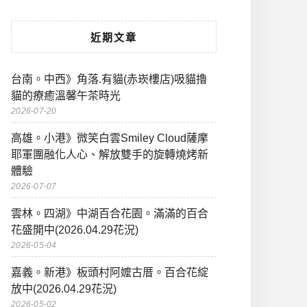
近期文章
台南。中西》角落.有貓(赤崁樓店)吸貓擼
貓的療癒溫馨午茶時光
2026-07-20
高雄。小港》微笑白雲Smiley Cloud薩摩
耶軍團融化人心、解放雙手的旋轉燒烤新
體驗
2026-07-07
雲林。四湖》中湖百合花園。滿滿的百合
花盛開中(2026.04.29花況)
2026-05-04
嘉義。新港》板頭村阿嬤古厝。百合花綻
放中(2026.04.29花況)
2026-05-02