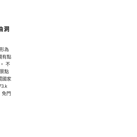
曲洞
形為
觀有點
。 不
景點
閣國家
.k
票：免門