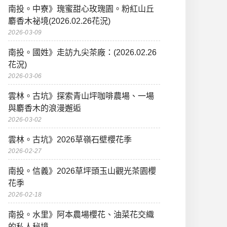
南投。中寮》瑰蜜甜心玫瑰園。粉紅山丘
麝香木祕境(2026.02.26花況)
2026-03-09
南投。國姓》走訪九尖茶廠：(2026.02.26
花況)
2026-03-06
雲林。古坑》探索青山坪咖啡農場、一場
與麝香木的浪漫邂逅
2026-03-02
雲林。古坑》2026草嶺石壁櫻花季
2026-02-27
南投。信義》2026草坪頭玉山觀光茶園櫻
花季
2026-02-18
南投。水里》阿本農場櫻花、油菜花交織
的私人秘境