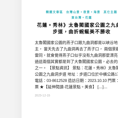
精選文章區
台灣山景。夜景。海景
其它主題
東台灣。花蓮
花蓮。秀林》太魯閣國家公園之九
步道，曲折蜿蜒美不勝收
太魯閣國家公園的燕子口跟九曲洞都是以峽谷地
主， 當天先去了九曲洞再去了燕子口， 兩個景
雷同，就會覺得燕子口似乎沒有九曲洞那麼漂亮
過這兩個其實都是到了大魯閣國家公園，必去的
之一。 【景點資訊】 景點：花蓮。秀林》太魯
公園之九曲洞步道 地址：步道口位於中橫公路173
電話：03-8612528 造訪日期：2023.10.10 門
票 ★【延伸閱讀-花蓮景點。美食】 […]…
2023-12-15