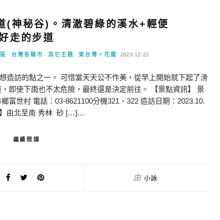
道(神秘谷)。清澈碧綠的溪水+輕便
好走的步道
區
台灣各縣市
其它主題
東台灣。花蓮
2023-12-22
想造訪的點之一。 可惜當天天公不作美，從早上開始就下起了滂
，即使下雨也不太危險，最終還是決定前往。 【景點資訊】 景
電話：03-8621100分機321、322 造訪日期：2023.10.
由北至南 秀林 砂 […]…
繼續閱讀
由
小詠