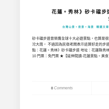
花蓮。秀林》砂卡礑步
台灣山景。夜景。海景
精選文章
砂卡礑步道曾榮膺全球十大必遊景點，也算是很
沱大雨， 不過因為民宿老闆表示這算好走的步道
點：花蓮。秀林》砂卡礑步道 地址：花蓮縣秀林鄉富世村 
10 門票：免門票 ★【延伸閱讀-花蓮景點。美食】
Comments
0