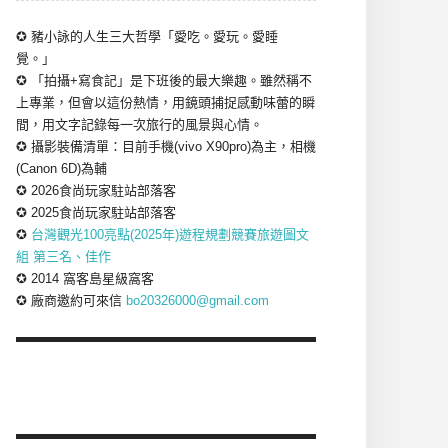
✪ 豬小詠的人生三大哲學「愛吃。愛玩。愛睡
覺。」
✪ 「拍攝+寫食記」是下班後的最大樂趣。雖然稱不
上專業，但會以這份熱情，用鏡頭捕捉感動味蕾的瞬
間，用文字記錄每一次旅行的風景與心情。
✪ 攝影裝備清單：目前手機(vivo X90pro)為主，相機
(Canon 6D)為輔
✪ 2026食尚玩家駐站部落客
✪ 2025食尚玩家駐站部落客
✪
台灣觀光100亮點(2025年)遊程規劃競賽旅遊圖文
組 第三名、佳作
✪ 2014 窩客島星級窩客
✪ 廠商邀約可來信
bo20326000@gmail.com