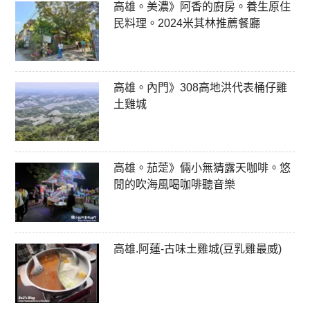
高雄。美濃》阿香的廚房。養生原住
民料理。2024米其林推薦餐廳
高雄。內門》308高地洪代表桶仔雞
土雞城
高雄。茄萣》倆小無猜露天咖啡。悠
閒的吹海風喝咖啡聽音樂
高雄.阿蓮-古味土雞城(豆乳雞最威)