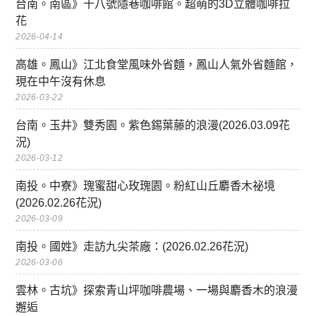
台南。南區》十八號隱巷咖啡館。超萌的3D立體咖啡拉
花
2026-04-14
高雄。鳳山》江北食堂風味外省麵，鳳山人氣外省麵館，
現在中午沒有休息
2026-03-22
台南。玉井》雙秀園。紫色錫葉藤的浪漫(2026.03.09花
況)
2026-03-12
南投。中寮》瑰蜜甜心玫瑰園。粉紅山丘麝香木祕境
(2026.02.26花況)
2026-03-09
南投。國姓》走訪九尖茶廠：(2026.02.26花況)
2026-03-06
雲林。古坑》探索青山坪咖啡農場、一場與麝香木的浪漫
邂逅