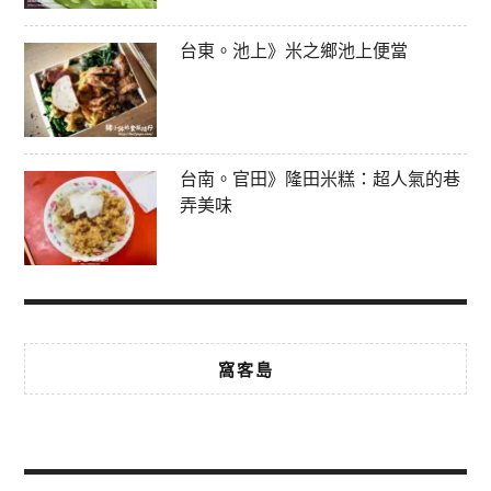
台東。池上》米之鄉池上便當
台南。官田》隆田米糕：超人氣的巷
弄美味
窩客島