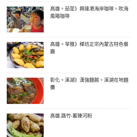
高雄。茄萣》興達港海岸咖啡。吹海
風喝咖啡
高雄。苓雅》樺坊正宗內蒙古特色餐
廳
彰化。溪湖》漢強麵館。溪湖在地麵
攤
高雄.路竹-蓄臻河粉