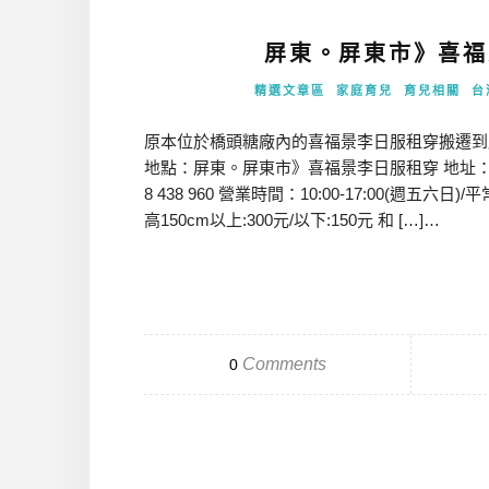
屏東。屏東市》喜福
精選文章區
家庭育兒
育兒相關
台
原本位於橋頭糖廠內的喜福景李日服租穿搬遷到
地點：屏東。屏東市》喜福景李日服租穿 地址：遷
8 438 960 營業時間：10:00-17:00(週五
高150cm以上:300元/以下:150元 和 […]…
Comments
0