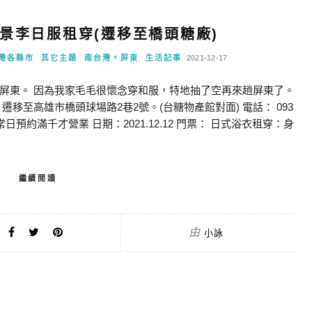
景李日服租穿(遷移至橋頭糖廠)
灣各縣市
其它主題
南台灣。屏東
生活記事
2021-12-17
屏東。 因為我家毛毛很懷念穿和服，特地抽了空再來趟屏東了。
移至高雄市橋頭球場路2巷2號。(台糖物產館對面) 電話： 093
六日)/平常日預約滿千才營業 日期：2021.12.12 門票： 日式浴衣租穿：身
繼續閱讀
由
小詠