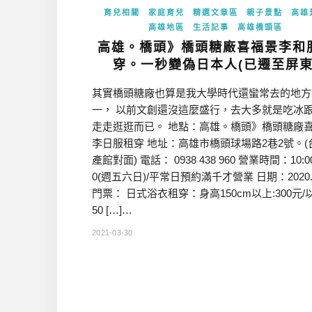
育兒相關
家庭育兒
精選文章區
親子景點
高雄
高雄地區
生活記事
高雄橋頭區
高雄。橋頭》橋頭糖廠喜福景李和
穿。一秒變偽日本人(已遷至屏東
其實橋頭糖廠也算是我大學時代還蠻常去的地方
一， 以前文創還沒這麼盛行，去大多就是吃冰
走走逛逛而已。 地點：高雄。橋頭》橋頭糖廠
李日服租穿 地址：高雄市橋頭球場路2巷2號。(
產館對面) 電話： 0938 438 960 營業時間：10:00
0(週五六日)/平常日預約滿千才營業 日期：2020.0
門票： 日式浴衣租穿：身高150cm以上:300元/以
50 […]…
2021-03-30