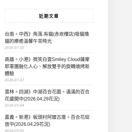
近期文章
台南。中西》角落.有貓(赤崁樓店)吸貓擼
貓的療癒溫馨午茶時光
2026-07-20
高雄。小港》微笑白雲Smiley Cloud薩摩
耶軍團融化人心、解放雙手的旋轉燒烤新
體驗
2026-07-07
雲林。四湖》中湖百合花園。滿滿的百合
花盛開中(2026.04.29花況)
2026-05-04
嘉義。新港》板頭村阿嬤古厝。百合花綻
放中(2026.04.29花況)
2026-05-02