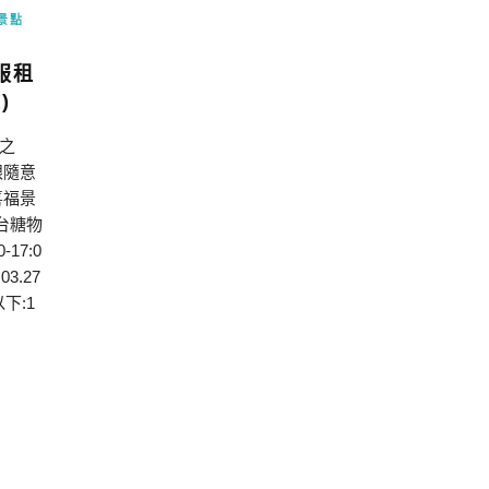
景點
服租
)
之
跟隨意
喜福景
台糖物
-17:0
3.27
下:1