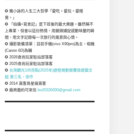
✪ 豬小詠的人生三大哲學「愛吃。愛玩。愛睡
覺。」
✪ 「拍攝+寫食記」是下班後的最大樂趣。雖然稱不
上專業，但會以這份熱情，用鏡頭捕捉感動味蕾的瞬
間，用文字記錄每一次旅行的風景與心情。
✪ 攝影裝備清單：目前手機(vivo X90pro)為主，相機
(Canon 6D)為輔
✪ 2026食尚玩家駐站部落客
✪ 2025食尚玩家駐站部落客
✪
台灣觀光100亮點(2025年)遊程規劃競賽旅遊圖文
組 第三名、佳作
✪ 2014 窩客島星級窩客
✪ 廠商邀約可來信
bo20326000@gmail.com