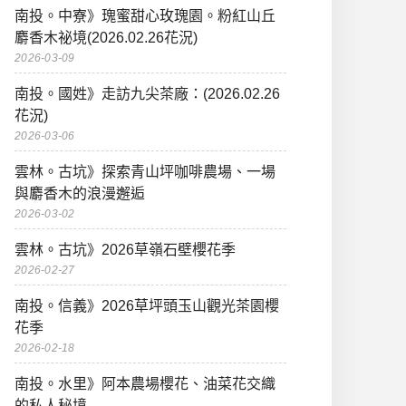
南投。中寮》瑰蜜甜心玫瑰園。粉紅山丘
麝香木祕境(2026.02.26花況)
2026-03-09
南投。國姓》走訪九尖茶廠：(2026.02.26
花況)
2026-03-06
雲林。古坑》探索青山坪咖啡農場、一場
與麝香木的浪漫邂逅
2026-03-02
雲林。古坑》2026草嶺石壁櫻花季
2026-02-27
南投。信義》2026草坪頭玉山觀光茶園櫻
花季
2026-02-18
南投。水里》阿本農場櫻花、油菜花交織
的私人秘境