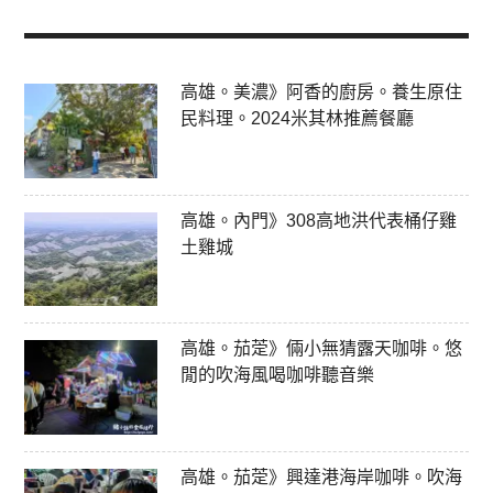
高雄。美濃》阿香的廚房。養生原住
民料理。2024米其林推薦餐廳
高雄。內門》308高地洪代表桶仔雞
土雞城
高雄。茄萣》倆小無猜露天咖啡。悠
閒的吹海風喝咖啡聽音樂
高雄。茄萣》興達港海岸咖啡。吹海