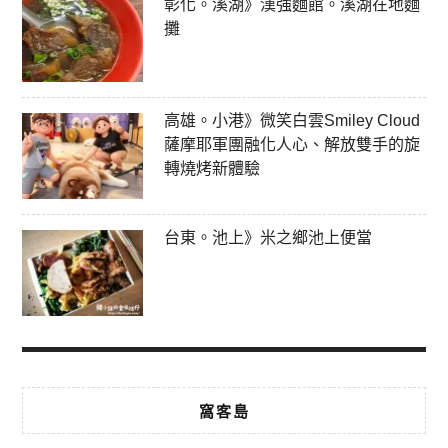
彰化。溪湖》漢強麵館。溪湖在地麵
攤
高雄。小港》微笑白雲Smiley Cloud
薩摩耶軍團融化人心、解放雙手的旋
轉燒烤新體驗
台東。池上》米之鄉池上便當
窩客島