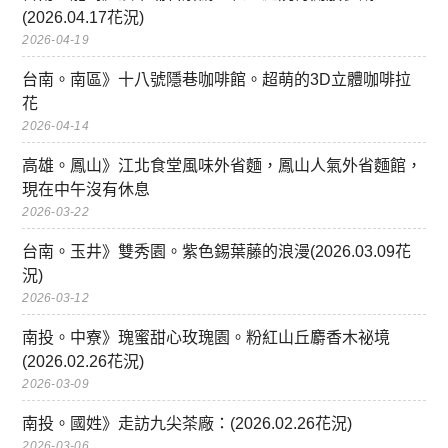
(2026.04.17花況)
2026-04-19
台南。南區》十八號隱巷咖啡館。超萌的3D立體咖啡拉
花
2026-04-14
高雄。鳳山》江北食堂風味外省麵，鳳山人氣外省麵館，
現在中午沒有休息
2026-03-22
台南。玉井》雙秀園。紫色錫葉藤的浪漫(2026.03.09花
況)
2026-03-12
南投。中寮》瑰蜜甜心玫瑰園。粉紅山丘麝香木祕境
(2026.02.26花況)
2026-03-09
南投。國姓》走訪九尖茶廠：(2026.02.26花況)
2026-03-06