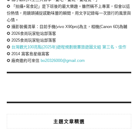
✪ 「拍攝+寫食記」是下班後的最大樂趣。雖然稱不上專業，但會以這
份熱情，用鏡頭捕捉感動味蕾的瞬間，用文字記錄每一次旅行的風景與
心情。
✪ 攝影裝備清單：目前手機(vivo X90pro)為主，相機(Canon 6D)為輔
✪ 2026食尚玩家駐站部落客
✪ 2025食尚玩家駐站部落客
✪
台灣觀光100亮點(2025年)遊程規劃競賽旅遊圖文組 第三名、佳作
✪ 2014 窩客島星級窩客
✪ 廠商邀約可來信
bo20326000@gmail.com
主題文章精選