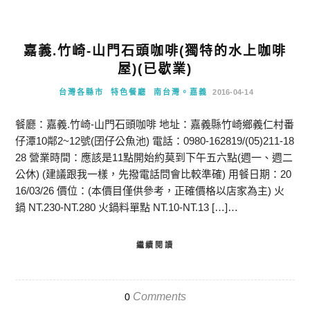
嘉義.竹崎-山門石頭咖啡(獨特的水上咖啡
屋)(已歇業)
台灣各縣市
特色餐廳
南台灣。嘉義
2016-04-14
餐廳：嘉義.竹崎-山門石頭咖啡 地址：嘉義縣竹崎鄉義仁村番
仔潭10鄰2~12號(囝仔公魚池) 電話：0980-162819/(05)211-18
28 營業時間：應該是11點開始約莫到下午五六點(週一、週二
公休) (建議跟我一樣，先撥電話問會比較準確) 用餐日期：20
16/03/26 價位：(本價目僅供參考，正確價格以店家為主) 火
鍋 NT.230-NT.280 火鍋料單點 NT.10-NT.13 […]…
繼續閱讀
Comments
0