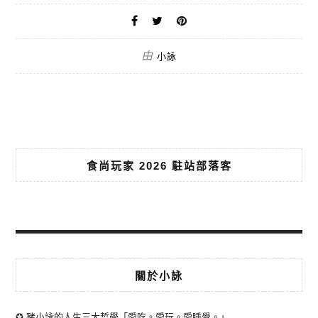
由
小詠
食尚玩家 2026 駐站部落客
關於小詠
✪ 豬小詠的人生三大哲學「愛吃。愛玩。愛睡覺。」