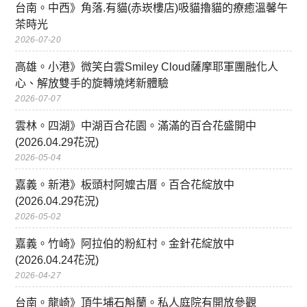
台南。中西》角落.有貓(赤崁樓店)吸貓擼貓的療癒溫馨午
茶時光
2026-07-20
高雄。小港》微笑白雲Smiley Cloud薩摩耶軍團融化人
心、解放雙手的旋轉燒烤新體驗
2026-07-07
雲林。四湖》中湖百合花園。滿滿的百合花盛開中
(2026.04.29花況)
2026-05-04
嘉義。新港》板頭村阿嬤古厝。百合花綻放中
(2026.04.29花況)
2026-05-02
嘉義。竹崎》阿拉伯的粉紅村。金針花綻放中
(2026.04.24花況)
2026-04-27
台南。龍崎》頂牛埔石斛蘭。私人庭院有開放參觀