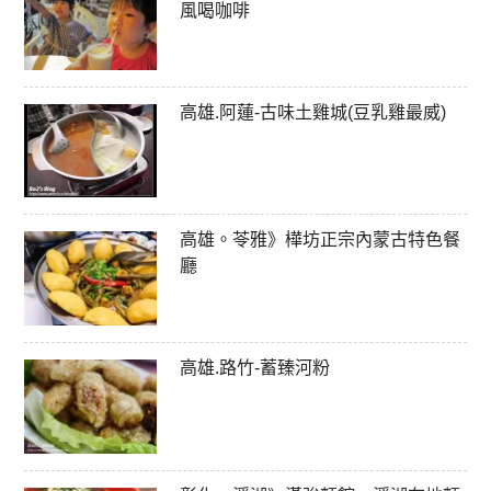
風喝咖啡
高雄.阿蓮-古味土雞城(豆乳雞最威)
高雄。苓雅》樺坊正宗內蒙古特色餐
廳
高雄.路竹-蓄臻河粉