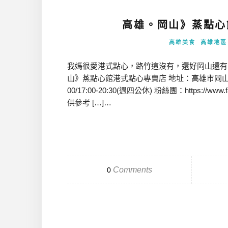
高雄。岡山》蒸點心
高雄美食
高雄地區
我媽很愛港式點心，路竹這沒有，還好岡山還有
山》蒸點心館港式點心專賣店 地址：高雄市岡山區阿公店路
00/17:00-20:30(週四公休) 粉絲團：https://ww
供參考 […]…
Comments
0