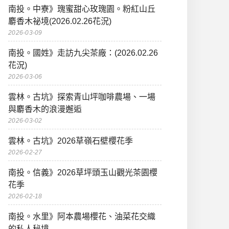
南投。中寮》瑰蜜甜心玫瑰園。粉紅山丘
麝香木祕境(2026.02.26花況)
2026-03-09
南投。國姓》走訪九尖茶廠：(2026.02.26
花況)
2026-03-06
雲林。古坑》探索青山坪咖啡農場、一場
與麝香木的浪漫邂逅
2026-03-02
雲林。古坑》2026草嶺石壁櫻花季
2026-02-27
南投。信義》2026草坪頭玉山觀光茶園櫻
花季
2026-02-18
南投。水里》阿本農場櫻花、油菜花交織
的私人秘境