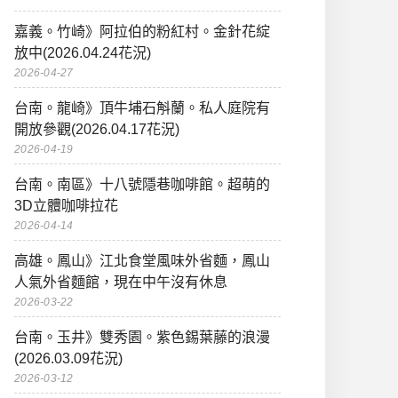
嘉義。竹崎》阿拉伯的粉紅村。金針花綻
放中(2026.04.24花況)
2026-04-27
台南。龍崎》頂牛埔石斛蘭。私人庭院有
開放參觀(2026.04.17花況)
2026-04-19
台南。南區》十八號隱巷咖啡館。超萌的
3D立體咖啡拉花
2026-04-14
高雄。鳳山》江北食堂風味外省麵，鳳山
人氣外省麵館，現在中午沒有休息
2026-03-22
台南。玉井》雙秀園。紫色錫葉藤的浪漫
(2026.03.09花況)
2026-03-12