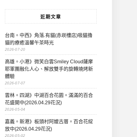
近期文章
台南。中西》角落.有貓(赤崁樓店)吸貓擼
貓的療癒溫馨午茶時光
2026-07-20
高雄。小港》微笑白雲Smiley Cloud薩摩
耶軍團融化人心、解放雙手的旋轉燒烤新
體驗
2026-07-07
雲林。四湖》中湖百合花園。滿滿的百合
花盛開中(2026.04.29花況)
2026-05-04
嘉義。新港》板頭村阿嬤古厝。百合花綻
放中(2026.04.29花況)
2026-05-02