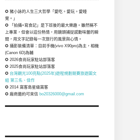
✪ 豬小詠的人生三大哲學「愛吃。愛玩。愛睡
覺。」
✪ 「拍攝+寫食記」是下班後的最大樂趣。雖然稱不
上專業，但會以這份熱情，用鏡頭捕捉感動味蕾的瞬
間，用文字記錄每一次旅行的風景與心情。
✪ 攝影裝備清單：目前手機(vivo X90pro)為主，相機
(Canon 6D)為輔
✪ 2026食尚玩家駐站部落客
✪ 2025食尚玩家駐站部落客
✪
台灣觀光100亮點(2025年)遊程規劃競賽旅遊圖文
組 第三名、佳作
✪ 2014 窩客島星級窩客
✪ 廠商邀約可來信
bo20326000@gmail.com