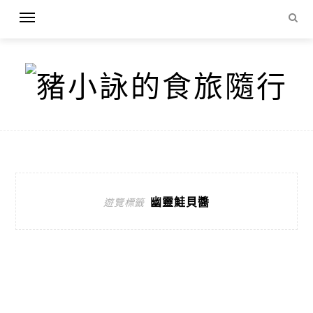
幽靈鮭貝醬
遊覽標籤