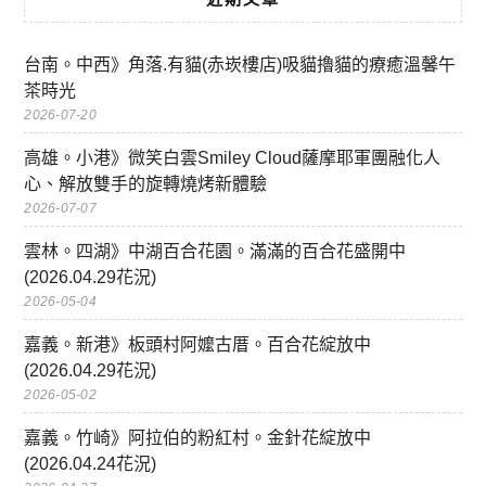
台南。中西》角落.有貓(赤崁樓店)吸貓擼貓的療癒溫馨午
茶時光
2026-07-20
高雄。小港》微笑白雲Smiley Cloud薩摩耶軍團融化人
心、解放雙手的旋轉燒烤新體驗
2026-07-07
雲林。四湖》中湖百合花園。滿滿的百合花盛開中
(2026.04.29花況)
2026-05-04
嘉義。新港》板頭村阿嬤古厝。百合花綻放中
(2026.04.29花況)
2026-05-02
嘉義。竹崎》阿拉伯的粉紅村。金針花綻放中
(2026.04.24花況)