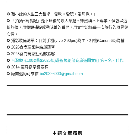
✪ 豬小詠的人生三大哲學「愛吃。愛玩。愛睡覺。」
✪ 「拍攝+寫食記」是下班後的最大樂趣。雖然稱不上專業，但會以這
份熱情，用鏡頭捕捉感動味蕾的瞬間，用文字記錄每一次旅行的風景與
心情。
✪ 攝影裝備清單：目前手機(vivo X90pro)為主，相機(Canon 6D)為輔
✪ 2026食尚玩家駐站部落客
✪ 2025食尚玩家駐站部落客
✪
台灣觀光100亮點(2025年)遊程規劃競賽旅遊圖文組 第三名、佳作
✪ 2014 窩客島星級窩客
✪ 廠商邀約可來信
bo20326000@gmail.com
主題文章精選