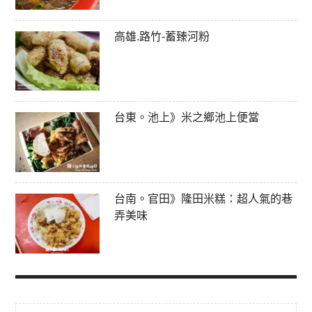
高雄.路竹-蓄臻河粉
台東。池上》米之鄉池上便當
台南。官田》隆田米糕：超人氣的巷
弄美味