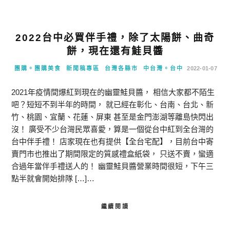
2022台中必買伴手禮，除了太陽餅、曲奇
餅，現在還有鮭貝醬
團購。團購美食
新聞稿專區
台灣各縣市
中台灣。台中
2022-01-07
2021年疫情間爆紅到現在的幽靈鮭貝醬， 相信大家都不陌生
吧？短短不到半年的時間， 就已經在彰化、台南、台北、新
竹、桃園、宜蘭、花蓮、屏東 甚至是金門澎湖等離島快閃出
沒！ 廣受不少台灣民眾喜愛，算是一個從台中紅到全台灣的
台中伴手禮！ 店家現在也有提供【全台宅配】，目前台中寄
賣門市也推出了期間限定的質感禮盒紙袋， 只送不賣，蠻適
合過年當伴手禮送人的！ 幽靈鮭貝醬營業時間很短，下午三
點半就會開始排隊 […]…
繼續閱讀