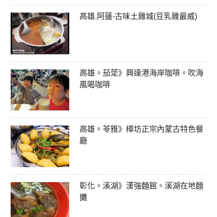
高雄.阿蓮-古味土雞城(豆乳雞最威)
高雄。茄萣》興達港海岸咖啡。吹海
風喝咖啡
高雄。苓雅》樺坊正宗內蒙古特色餐
廳
彰化。溪湖》漢強麵館。溪湖在地麵
攤