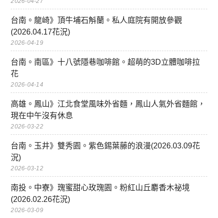
2026-04-27
台南。龍崎》頂牛埔石斛蘭。私人庭院有開放參觀
(2026.04.17花況)
2026-04-19
台南。南區》十八號隱巷咖啡館。超萌的3D立體咖啡拉
花
2026-04-14
高雄。鳳山》江北食堂風味外省麵，鳳山人氣外省麵館，
現在中午沒有休息
2026-03-22
台南。玉井》雙秀園。紫色錫葉藤的浪漫(2026.03.09花
況)
2026-03-12
南投。中寮》瑰蜜甜心玫瑰園。粉紅山丘麝香木祕境
(2026.02.26花況)
2026-03-09