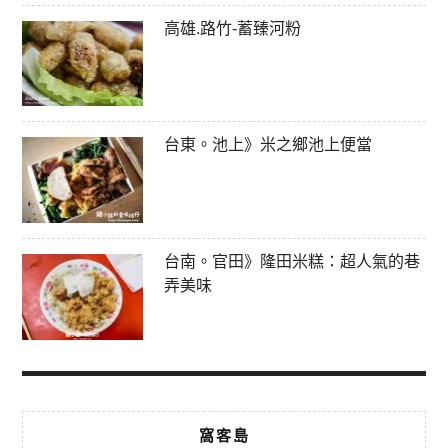
高雄.路竹-蓄臻河粉
台東。池上》米之鄉池上便當
台南。官田》隆田米糕：超人氣的巷
弄美味
窩客島