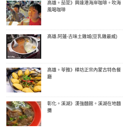
高雄。茄萣》興達港海岸咖啡。吹海
風喝咖啡
高雄.阿蓮-古味土雞城(豆乳雞最威)
高雄。苓雅》樺坊正宗內蒙古特色餐
廳
彰化。溪湖》漢強麵館。溪湖在地麵
攤