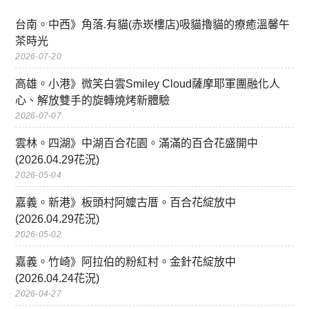
台南。中西》角落.有貓(赤崁樓店)吸貓擼貓的療癒溫馨午
茶時光
2026-07-20
高雄。小港》微笑白雲Smiley Cloud薩摩耶軍團融化人
心、解放雙手的旋轉燒烤新體驗
2026-07-07
雲林。四湖》中湖百合花園。滿滿的百合花盛開中
(2026.04.29花況)
2026-05-04
嘉義。新港》板頭村阿嬤古厝。百合花綻放中
(2026.04.29花況)
2026-05-02
嘉義。竹崎》阿拉伯的粉紅村。金針花綻放中
(2026.04.24花況)
2026-04-27