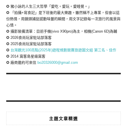
✪ 豬小詠的人生三大哲學「愛吃。愛玩。愛睡覺。」
✪ 「拍攝+寫食記」是下班後的最大樂趣。雖然稱不上專業，但會以這
份熱情，用鏡頭捕捉感動味蕾的瞬間，用文字記錄每一次旅行的風景與
心情。
✪ 攝影裝備清單：目前手機(vivo X90pro)為主，相機(Canon 6D)為輔
✪ 2026食尚玩家駐站部落客
✪ 2025食尚玩家駐站部落客
✪
台灣觀光100亮點(2025年)遊程規劃競賽旅遊圖文組 第三名、佳作
✪ 2014 窩客島星級窩客
✪ 廠商邀約可來信
bo20326000@gmail.com
主題文章精選