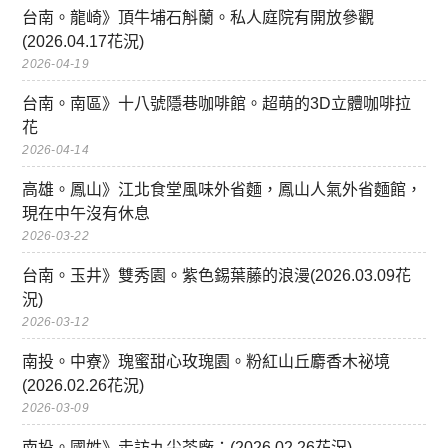
台南。龍崎》頂牛埔石斛蘭。私人庭院有開放參觀
(2026.04.17花況)
2026-04-19
台南。南區》十八號隱巷咖啡館。超萌的3D立體咖啡拉
花
2026-04-14
高雄。鳳山》江北食堂風味外省麵，鳳山人氣外省麵館，
現在中午沒有休息
2026-03-22
台南。玉井》雙秀園。紫色錫葉藤的浪漫(2026.03.09花
況)
2026-03-12
南投。中寮》瑰蜜甜心玫瑰園。粉紅山丘麝香木祕境
(2026.02.26花況)
2026-03-09
南投。國姓》走訪九尖茶廠：(2026.02.26花況)