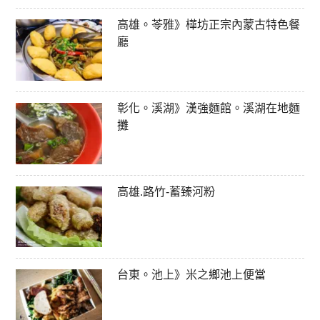
高雄。苓雅》樺坊正宗內蒙古特色餐
廳
彰化。溪湖》漢強麵館。溪湖在地麵
攤
高雄.路竹-蓄臻河粉
台東。池上》米之鄉池上便當