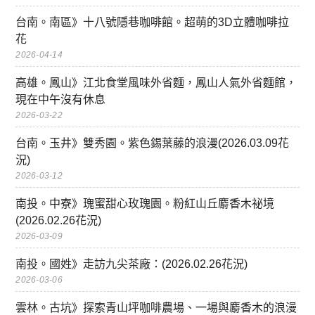
台南。南區》十八號隱巷咖啡館。超萌的3D立體咖啡拉
花
2026-04-14
高雄。鳳山》江北食堂風味外省麵，鳳山人氣外省麵館，
現在中午沒有休息
2026-03-22
台南。玉井》雙秀園。紫色錫葉藤的浪漫(2026.03.09花
況)
2026-03-12
南投。中寮》瑰蜜甜心玫瑰園。粉紅山丘麝香木祕境
(2026.02.26花況)
2026-03-09
南投。國姓》走訪九尖茶廠：(2026.02.26花況)
2026-03-06
雲林。古坑》探索青山坪咖啡農場、一場與麝香木的浪漫