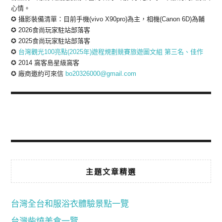
心情。
✪ 攝影裝備清單：目前手機(vivo X90pro)為主，相機(Canon 6D)為輔
✪ 2026食尚玩家駐站部落客
✪ 2025食尚玩家駐站部落客
✪
台灣觀光100亮點(2025年)遊程規劃競賽旅遊圖文組 第三名、佳作
✪ 2014 窩客島星級窩客
✪ 廠商邀約可來信
bo20326000@gmail.com
主題文章精選
台灣全台和服浴衣體驗景點一覽
台灣柴燒美食一覽