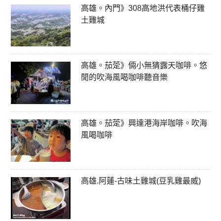
高雄。內門》308高地洪代表桶仔雞
土雞城
高雄。茄萣》倆小無猜露天咖啡。悠
閒的吹海風喝咖啡聽音樂
高雄。茄萣》興達港海岸咖啡。吹海
風喝咖啡
高雄.阿蓮-古味土雞城(豆乳雞最威)