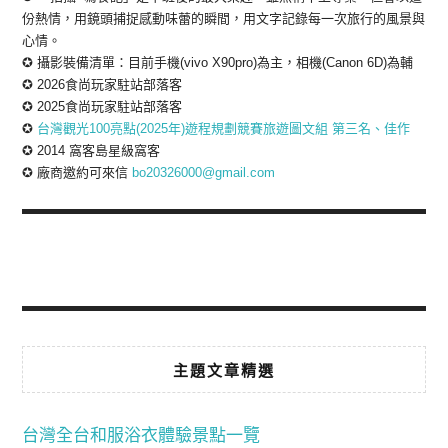
份熱情，用鏡頭捕捉感動味蕾的瞬間，用文字記錄每一次旅行的風景與
心情。
✪ 攝影裝備清單：目前手機(vivo X90pro)為主，相機(Canon 6D)為輔
✪ 2026食尚玩家駐站部落客
✪ 2025食尚玩家駐站部落客
✪
台灣觀光100亮點(2025年)遊程規劃競賽旅遊圖文組 第三名、佳作
✪ 2014 窩客島星級窩客
✪ 廠商邀約可來信
bo20326000@gmail.com
主題文章精選
台灣全台和服浴衣體驗景點一覽