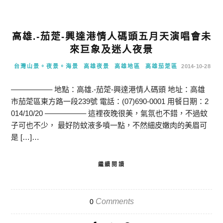
高雄.-茄萣-興達港情人碼頭五月天演唱會未
來巨象及迷人夜景
台灣山景。夜景。海景
高雄夜景
高雄地區
高雄茄萣區
2014-10-28
—————– 地點：高雄.-茄萣-興達港情人碼頭 地址：高雄
市茄萣區東方路一段239號 電話：(07)690-0001 用餐日期：2
014/10/20 —————– 這裡夜晚很美，氣氛也不錯，不過蚊
子可也不少， 最好防蚊液多噴一點，不然細皮嫩肉的美眉可
是 […]…
繼續閱讀
Comments
0