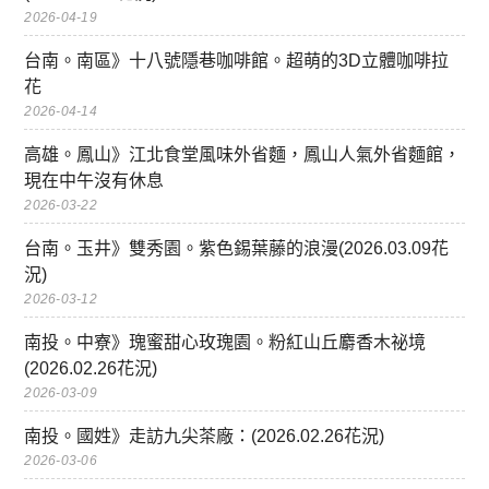
2026-04-19
台南。南區》十八號隱巷咖啡館。超萌的3D立體咖啡拉
花
2026-04-14
高雄。鳳山》江北食堂風味外省麵，鳳山人氣外省麵館，
現在中午沒有休息
2026-03-22
台南。玉井》雙秀園。紫色錫葉藤的浪漫(2026.03.09花
況)
2026-03-12
南投。中寮》瑰蜜甜心玫瑰園。粉紅山丘麝香木祕境
(2026.02.26花況)
2026-03-09
南投。國姓》走訪九尖茶廠：(2026.02.26花況)
2026-03-06