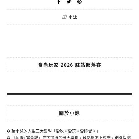
由
小詠
食尚玩家 2026 駐站部落客
關於小詠
✪ 豬小詠的人生三大哲學「愛吃。愛玩。愛睡覺。」
✪ 「拍攝+寫食記」是下班後的最大樂趣。雖然稱不上專業，但會以這