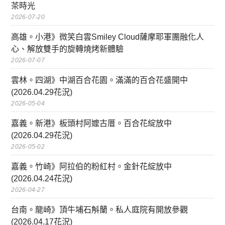
茶時光
2026-07-20
高雄。小港》微笑白雲Smiley Cloud薩摩耶軍團融化人
心、解放雙手的旋轉燒烤新體驗
2026-07-07
雲林。四湖》中湖百合花園。滿滿的百合花盛開中
(2026.04.29花況)
2026-05-04
嘉義。新港》板頭村阿嬤古厝。百合花綻放中
(2026.04.29花況)
2026-05-02
嘉義。竹崎》阿拉伯的粉紅村。金針花綻放中
(2026.04.24花況)
2026-04-27
台南。龍崎》頂牛埔石斛蘭。私人庭院有開放參觀
(2026.04.17花況)