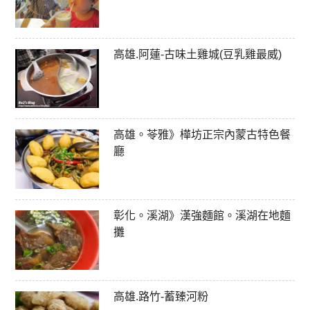
高雄.阿蓮-古味土雞城(豆乳雞最威)
高雄。苓雅》樺坊正宗內蒙古特色餐
廳
彰化。溪湖》漢強麵館。溪湖在地麵
攤
高雄.路竹-蓄臻河粉