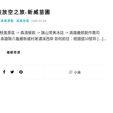
藤枝放空之旅-新威苗圃
高雄景點
高雄地區
2009-07-28
風景區 -> 森濤餐飲 -> 旗山常美冰店 -> 高雄義郎創作壽司
置：高雄縣六龜鄉新威村荖濃溪西岸 如何前往：經國道10號到 […]…
繼續閱讀
由
小詠