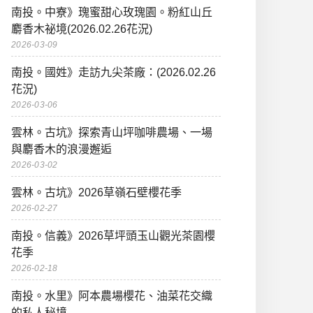
南投。中寮》瑰蜜甜心玫瑰園。粉紅山丘
麝香木祕境(2026.02.26花況)
2026-03-09
南投。國姓》走訪九尖茶廠：(2026.02.26
花況)
2026-03-06
雲林。古坑》探索青山坪咖啡農場、一場
與麝香木的浪漫邂逅
2026-03-02
雲林。古坑》2026草嶺石壁櫻花季
2026-02-27
南投。信義》2026草坪頭玉山觀光茶園櫻
花季
2026-02-18
南投。水里》阿本農場櫻花、油菜花交織
的私人秘境