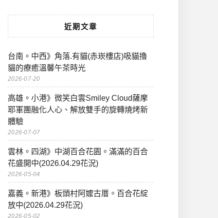
近期文章
台南。中西》角落.有貓(赤崁樓店)吸貓擼
貓的療癒溫馨午茶時光
2026-07-20
高雄。小港》微笑白雲Smiley Cloud薩摩
耶軍團融化人心、解放雙手的旋轉燒烤新
體驗
2026-07-07
雲林。四湖》中湖百合花園。滿滿的百合
花盛開中(2026.04.29花況)
2026-05-04
嘉義。新港》板頭村阿嬤古厝。百合花綻
放中(2026.04.29花況)
2026-05-02