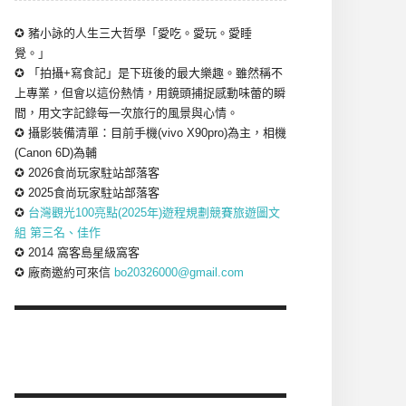
✪ 豬小詠的人生三大哲學「愛吃。愛玩。愛睡
覺。」
✪ 「拍攝+寫食記」是下班後的最大樂趣。雖然稱不
上專業，但會以這份熱情，用鏡頭捕捉感動味蕾的瞬
間，用文字記錄每一次旅行的風景與心情。
✪ 攝影裝備清單：目前手機(vivo X90pro)為主，相機
(Canon 6D)為輔
✪ 2026食尚玩家駐站部落客
✪ 2025食尚玩家駐站部落客
✪
台灣觀光100亮點(2025年)遊程規劃競賽旅遊圖文
組 第三名、佳作
✪ 2014 窩客島星級窩客
✪ 廠商邀約可來信
bo20326000@gmail.com