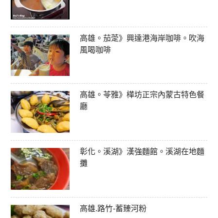
高雄。茄萣》興達港海岸咖啡。吹海
風喝咖啡
高雄。苓雅》樺坊正宗內蒙古特色餐
廳
彰化。溪湖》漢強麵館。溪湖在地麵
攤
高雄.路竹-蓄臻河粉