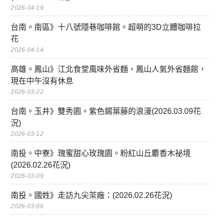
2026-04-19
台南。南區》十八號隱巷咖啡館。超萌的3D立體咖啡拉
花
2026-04-14
高雄。鳳山》江北食堂風味外省麵，鳳山人氣外省麵館，
現在中午沒有休息
2026-03-22
台南。玉井》雙秀園。紫色錫葉藤的浪漫(2026.03.09花
況)
2026-03-12
南投。中寮》瑰蜜甜心玫瑰園。粉紅山丘麝香木祕境
(2026.02.26花況)
2026-03-09
南投。國姓》走訪九尖茶廠：(2026.02.26花況)
2026-03-06