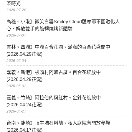
茶時光
2026-07-20
高雄。小港》微笑白雲Smiley Cloud薩摩耶軍團融化人
心、解放雙手的旋轉燒烤新體驗
2026-07-07
雲林。四湖》中湖百合花園。滿滿的百合花盛開中
(2026.04.29花況)
2026-05-04
嘉義。新港》板頭村阿嬤古厝。百合花綻放中
(2026.04.29花況)
2026-05-02
嘉義。竹崎》阿拉伯的粉紅村。金針花綻放中
(2026.04.24花況)
2026-04-27
台南。龍崎》頂牛埔石斛蘭。私人庭院有開放參觀
(2026.04.17花況)