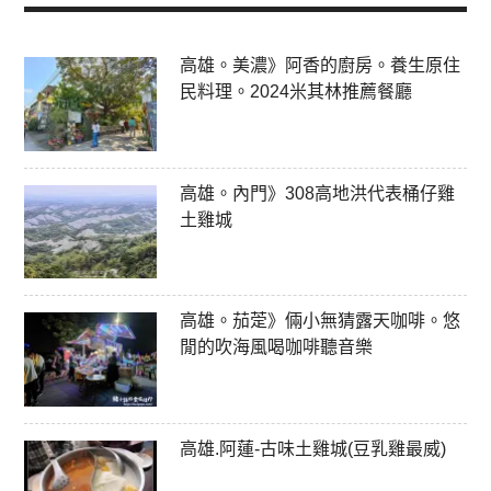
高雄。美濃》阿香的廚房。養生原住
民料理。2024米其林推薦餐廳
高雄。內門》308高地洪代表桶仔雞
土雞城
高雄。茄萣》倆小無猜露天咖啡。悠
閒的吹海風喝咖啡聽音樂
高雄.阿蓮-古味土雞城(豆乳雞最威)