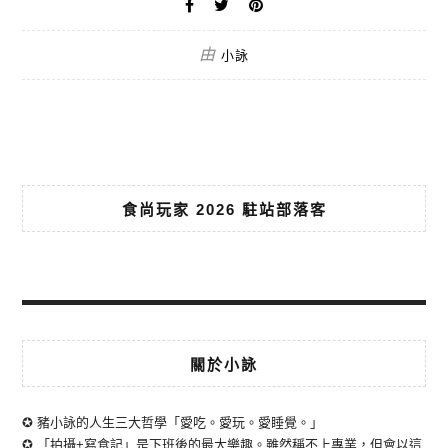
由
小詠
食尚玩家 2026 駐站部落客
關於小詠
✪ 豬小詠的人生三大哲學「愛吃。愛玩。愛睡覺。」
✪ 「拍攝+寫食記」是下班後的最大樂趣。雖然稱不上專業，但會以這