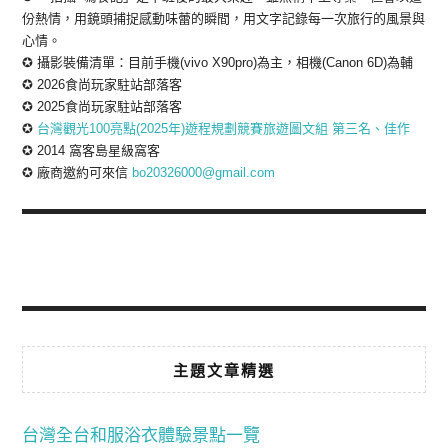
份熱情，用鏡頭捕捉感動味蕾的瞬間，用文字記錄每一次旅行的風景與
心情。
✪ 攝影裝備清單：目前手機(vivo X90pro)為主，相機(Canon 6D)為輔
✪ 2026食尚玩家駐站部落客
✪ 2025食尚玩家駐站部落客
✪
台灣觀光100亮點(2025年)遊程規劃競賽旅遊圖文組 第三名、佳作
✪ 2014 窩客島星級窩客
✪ 廠商邀約可來信
bo20326000@gmail.com
主題文章精選
台灣全台和服浴衣體驗景點一覽