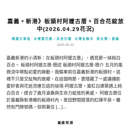
嘉義。新港》板頭村阿嬤古厝。百合花綻放
中(2026.04.29花況)
精選文章區
台灣賞花趣。其他花種
台灣各縣市
南台灣。嘉義
2026-05-02
嘉義新港的小清新：在板頭村阿嬤古厝」，遇見那一抹純白
百合。 板頭村阿嬤古厝-簡述 板頭村阿嬤古厝-簡介 五月的風
微涼中帶點初夏的躁動，我驅車前往嘉義新港的板頭村。這
裡不只是交趾陶的故鄉，在這個時節，更隱藏了一處讓攝影
愛好者與花迷流連忘返的祕境-阿嬤古厝。當紅白建築遇上純
白百合，揉合了歲月滄桑與生命力綻放的美感。 阿嬤古厝位
於嘉義縣新港鄉的板頭村內，是田野間錯落的紅磚平房。雖
然有門牌號碼，但照著住 […]…
繼續閱讀