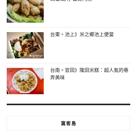
台東。池上》米之鄉池上便當
台南。官田》隆田米糕：超人氣的巷
弄美味
窩客島