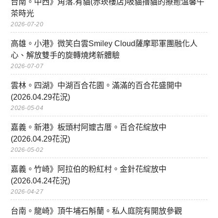
台南。中西》角落.有貓(赤崁樓店)吸貓擼貓的療癒溫馨午
茶時光
2026-07-20
高雄。小港》微笑白雲Smiley Cloud薩摩耶軍團融化人
心、解放雙手的旋轉燒烤新體驗
2026-07-07
雲林。四湖》中湖百合花園。滿滿的百合花盛開中
(2026.04.29花況)
2026-05-04
嘉義。新港》板頭村阿嬤古厝。百合花綻放中
(2026.04.29花況)
2026-05-02
嘉義。竹崎》阿拉伯的粉紅村。金針花綻放中
(2026.04.24花況)
2026-04-27
台南。龍崎》頂牛埔石斛蘭。私人庭院有開放參觀