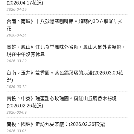
(2026.04.17花況)
2026-04-19
台南。南區》十八號隱巷咖啡館。超萌的3D立體咖啡拉
花
2026-04-14
高雄。鳳山》江北食堂風味外省麵，鳳山人氣外省麵館，
現在中午沒有休息
2026-03-22
台南。玉井》雙秀園。紫色錫葉藤的浪漫(2026.03.09花
況)
2026-03-12
南投。中寮》瑰蜜甜心玫瑰園。粉紅山丘麝香木祕境
(2026.02.26花況)
2026-03-09
南投。國姓》走訪九尖茶廠：(2026.02.26花況)
2026-03-06