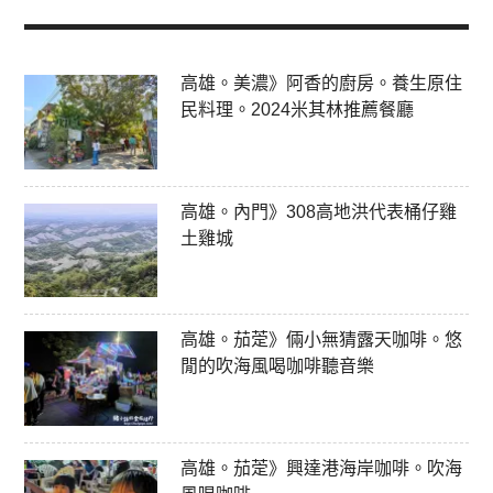
高雄。美濃》阿香的廚房。養生原住
民料理。2024米其林推薦餐廳
高雄。內門》308高地洪代表桶仔雞
土雞城
高雄。茄萣》倆小無猜露天咖啡。悠
閒的吹海風喝咖啡聽音樂
高雄。茄萣》興達港海岸咖啡。吹海