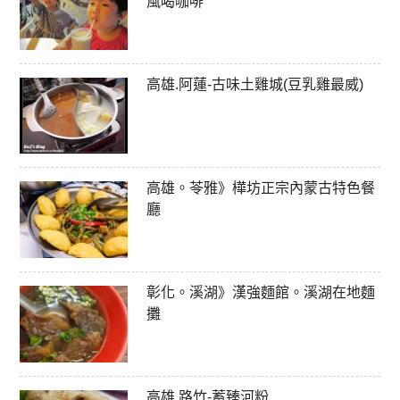
風喝咖啡
高雄.阿蓮-古味土雞城(豆乳雞最威)
高雄。苓雅》樺坊正宗內蒙古特色餐
廳
彰化。溪湖》漢強麵館。溪湖在地麵
攤
高雄.路竹-蓄臻河粉