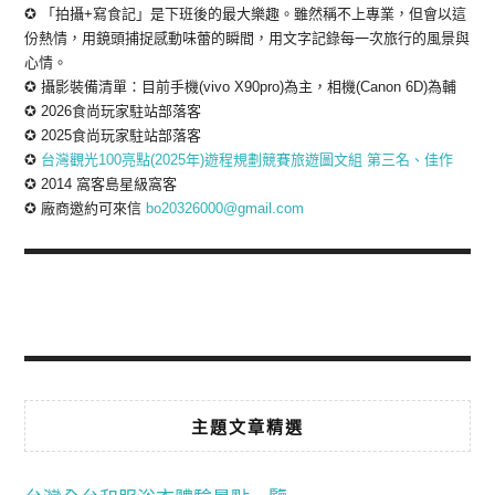
✪ 「拍攝+寫食記」是下班後的最大樂趣。雖然稱不上專業，但會以這
份熱情，用鏡頭捕捉感動味蕾的瞬間，用文字記錄每一次旅行的風景與
心情。
✪ 攝影裝備清單：目前手機(vivo X90pro)為主，相機(Canon 6D)為輔
✪ 2026食尚玩家駐站部落客
✪ 2025食尚玩家駐站部落客
✪
台灣觀光100亮點(2025年)遊程規劃競賽旅遊圖文組 第三名、佳作
✪ 2014 窩客島星級窩客
✪ 廠商邀約可來信
bo20326000@gmail.com
主題文章精選