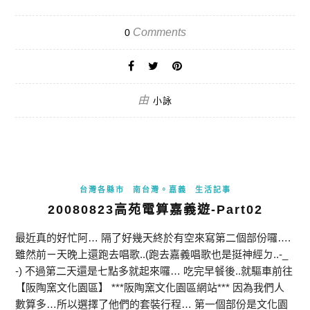
Comments
0
由
小詠
台灣各縣市
南台灣。嘉義
生活記事
20080823高苑電算嘉義遊-Part02
最近真的好忙阿… 隔了好幾天終於有空來寫第二個部份囉….
雖然前ㄧ天晚上還跑去唱歌..(跑去嘉義唱歌也是挺神經ㄉ..-_
-) 不過第二天還是七點多就起來囉… 吃完早餐後..就驅車前往
【阪陶窯文化園區】 ***阪陶窯文化園區網站*** 因為我們人
數算多…所以選擇了他們的套裝行程… 第一個部份是文化園