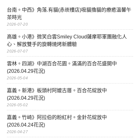
台南。中西》角落.有貓(赤崁樓店)吸貓擼貓的療癒溫馨午
茶時光
2026-07-20
高雄。小港》微笑白雲Smiley Cloud薩摩耶軍團融化人
心、解放雙手的旋轉燒烤新體驗
2026-07-07
雲林。四湖》中湖百合花園。滿滿的百合花盛開中
(2026.04.29花況)
2026-05-04
嘉義。新港》板頭村阿嬤古厝。百合花綻放中
(2026.04.29花況)
2026-05-02
嘉義。竹崎》阿拉伯的粉紅村。金針花綻放中
(2026.04.24花況)
2026-04-27