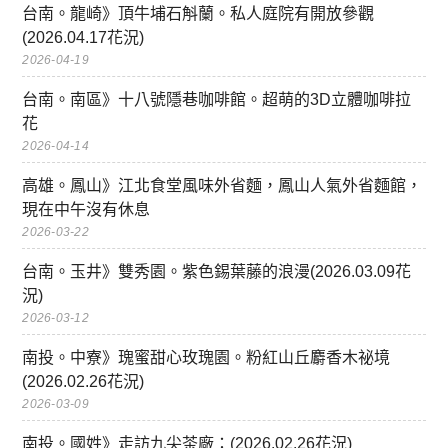
台南。龍崎》頂牛埔石斛蘭。私人庭院有開放參觀
(2026.04.17花況)
2026-04-19
台南。南區》十八號隱巷咖啡館。超萌的3D立體咖啡拉
花
2026-04-14
高雄。鳳山》江北食堂風味外省麵，鳳山人氣外省麵館，
現在中午沒有休息
2026-03-22
台南。玉井》雙秀園。紫色錫葉藤的浪漫(2026.03.09花
況)
2026-03-12
南投。中寮》瑰蜜甜心玫瑰園。粉紅山丘麝香木祕境
(2026.02.26花況)
2026-03-09
南投。國姓》走訪九尖茶廠：(2026.02.26花況)