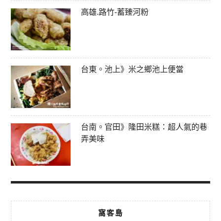
高雄.路竹-蓄臻河粉
台東。池上》米之鄉池上便當
台南。官田》隆田米糕：超人氣的巷
弄美味
窩客島