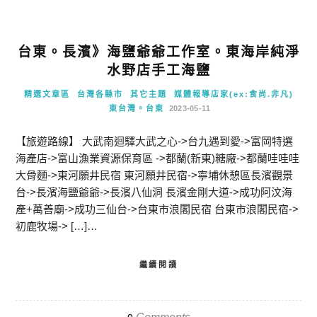
台東。長濱》海鹽爺爺工作室。東海岸純淨
水野店手工海鹽
精選文章區
台灣各縣市
其它主題
媒體報導店家(ex:食尚.非凡)
東台灣。台東
2023-05-11
【旅遊路線】 大武南迴驛大武之心->台九遇到愛->富岡特選
海產店->富山漁業資源保育區 ->都蘭(新東)糖廠->都蘭哇哇哇
大骨麵->東河願井民宿 東河願井民宿->寧埔休憩區長濱觀景
台->長濱海鹽爺爺->長濱八仙洞 長濱金剛大道->成功阿汶海
產+萬善廟->成功三仙台->台東市浪閣民宿 台東市浪閣民宿->
初鹿牧場-> […]…
繼續閱讀