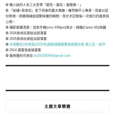
✪ 豬小詠的人生三大哲學「愛吃。愛玩。愛睡覺。」
✪ 「拍攝+寫食記」是下班後的最大樂趣。雖然稱不上專業，但會以這
份熱情，用鏡頭捕捉感動味蕾的瞬間，用文字記錄每一次旅行的風景與
心情。
✪ 攝影裝備清單：目前手機(vivo X90pro)為主，相機(Canon 6D)為輔
✪ 2026食尚玩家駐站部落客
✪ 2025食尚玩家駐站部落客
✪
台灣觀光100亮點(2025年)遊程規劃競賽旅遊圖文組 第三名、佳作
✪ 2014 窩客島星級窩客
✪ 廠商邀約可來信
bo20326000@gmail.com
主題文章精選