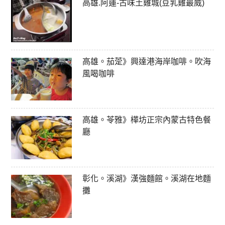
高雄.阿蓮-古味土雞城(豆乳雞最威)
高雄。茄萣》興達港海岸咖啡。吹海
風喝咖啡
高雄。苓雅》樺坊正宗內蒙古特色餐
廳
彰化。溪湖》漢強麵館。溪湖在地麵
攤